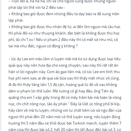
- Trọn đời à, ha ha ha, chỉ vẽ cho ngươi cũng được nhưng ngươi
phải lập lời thề với ta 2 điều sau :
+ Không bao giờ được đem những điều ta dạy bảo ra để xưng môn
lập phái.
+ Không bao giờ được thu nhận đệ tử, ai đến tìm ngươi mà cầu học
thì phải đối xử như thượng khách, đặc biệt là không được thu học
phí, dù chỉ 1 xu ! Nếu vi phạm 2 điều này thì có mắt sẽ như mù, có
tai mà như điếc, ngươi có đồng ý không ?
- lúc ấy Lee em máu lắm vì luyện mãi mà ko sử dụng được loại tiêu
quái quỷ này nên hứa đại cho xong chuyện, sau này thì rất rất ân
hận vì lời nguyền này. Cơm áo gạo tiền mà, có lúc Lee em tính thu
học phí xem sao, ai dè qua vài bữa sau thì thấy mắt nhức vô cùng,
đi đo thì thấy tăng liền 1,5 độ cận, hoảng quá từ đó về sau không
dám vi phạm lời thề luôn. Mà tưởng có gì hay đâu, ông Tiên ấy
quăng cho em 1 xấp giấy trong đó có mấy trăm bài mà toàn là nòng
nọc, chi chít nòng nọc, lão ấy phán " Đây là Uất ức tổng phổ bí kíp,
hãy cầm về mà tu luyện, những với tư chất kém cỏi và ngu đần của
ngươi thì phải đến 20 năm mới có thể luyện xong, nếu luyện đúng
hướng thì 5 năm đầu sẽ thổi được bài Turkish march, luyện thêm 7
năm nữa thì được bài số 2, hết 20 năm thì lết được đến bài số 3, cứ