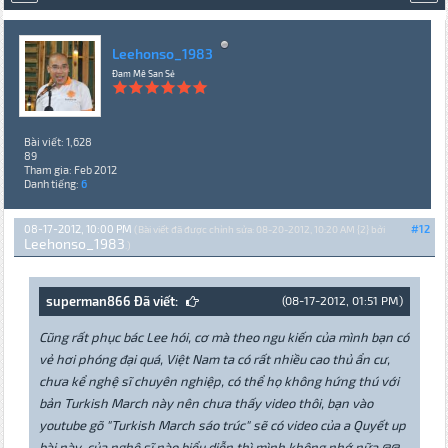
Leehonso_1983
Đam Mê San Sẻ
Bài viết: 1,628
89
Tham gia: Feb 2012
Danh tiếng:
6
08-17-2012, 10:00 PM
#12
(Bài viết đã được chỉnh sửa: 08-20-2012, 10:20 AM {2} bởi
Leehonso_1983
.)
superman866 Đã viết:
(08-17-2012, 01:51 PM)
Cũng rất phục bác Lee hói, cơ mà theo ngu kiến của mình bạn có
vẻ hơi phóng đại quá, Việt Nam ta có rất nhiều cao thủ ẩn cư,
chưa kể nghệ sĩ chuyên nghiệp, có thể họ không hứng thú với
bản Turkish March này nên chưa thấy video thôi, bạn vào
youtube gõ "Turkish March sáo trúc" sẽ có video của a Quyết up
bài này, của nghệ sĩ nào biểu diễn thì mình không nhớ nữa @@