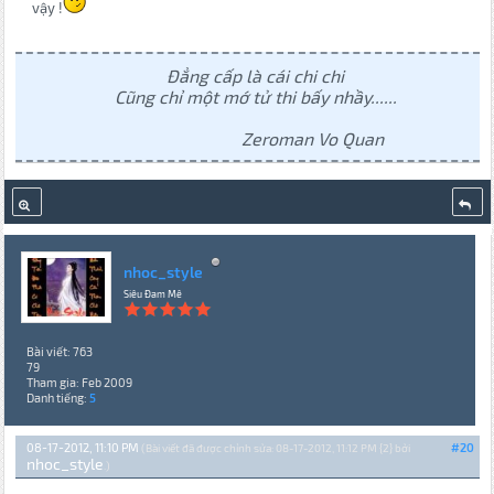
vậy !
Đẳng cấp là cái chi chi
Cũng chỉ một mớ tử thi bấy nhầy......
Zeroman Vo Quan
nhoc_style
Siêu Đam Mê
Bài viết: 763
79
Tham gia: Feb 2009
Danh tiếng:
5
08-17-2012, 11:10 PM
#20
(Bài viết đã được chỉnh sửa: 08-17-2012, 11:12 PM {2} bởi
nhoc_style
.)