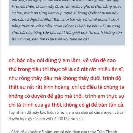
P/s: nói thêm là bản này được rất nhiều nghệ sĩ chơi bằng nhạc
cụ hơi, mình đã từng xem clip nghệ sĩ Trung Quốc chơi bài này
với sáo và Nghệ sĩ Nhật Bản chơi bài này với shakuhachi, chơi
bằng flute thì rất nhiều, chưa kể bác Lí Văn Vệ bên xứ Tàu cũng
chơi bài này bằng cây tiêu bát khổng@@ link thì mình không còn
lưu lại nữa, bạn tìm kĩ lại trên youtube sẽ có !
oh, bác này nói đúng ý em lắm, về vấn đề cao
thủ trong tiêu thì thực tế là có rất rất nhiều ẩn sĩ,
như rồng thấy đầu mà không thấy đuôi, trình độ
thật sự rất rất kinh hoàng, chỉ có điều là chúng ta
không có duyên để gặp mà thôi, trình em thực sự
chỉ là trình của gà thôi, không có gì để bàn tán cả
.
Tuy nhiên để mấy bác hiểu rõ hơn, em xin chia sẽ câu chuyện về cái
duyên kỳ ngộ của em với tiêu 10 lỗ như sau :
- Cách đây khoảng 5 năm, em có đến tiệm của thầy Trần Thanh