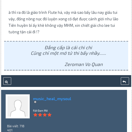
à thì ra đó là giáo trình Flute hả, vậy mà sao bấy lâu nay giấu tui
vậy, đống nòng nọc đó luyện xong có đạt được cảnh giới như lão
Tiên huyền bí ấy khè không vậy MHM, xin chiết giải cho lee tui
tường tận cái đi !?
Đẳng cấp là cái chi chi
Cũng chỉ một mớ tử thi bấy nhầy......
Zeroman Vo Quan
music_heal_mysoul
Rất Đam Mê
Bài viết: 718
401