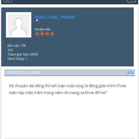
music_heal_mysoul
Rất Đam Mê
Bài viết: 718
401
Tham gia: Nov 2006
Danh tiếng:
4
08-17-2012, 10:41 PM
#14
Kể chuyện dai dòng thì kết luận cuối cùng là đống giáo trình Flute
toàn tập mấy trăm trang năm rồi mang ra khoe đó hả?