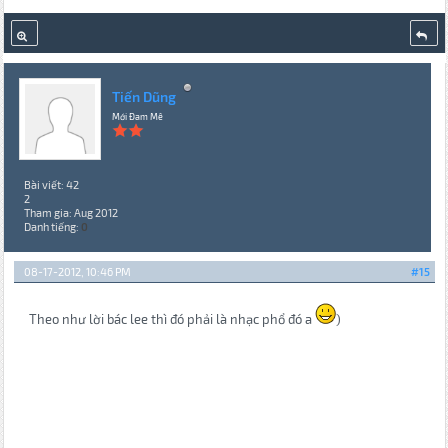
Tiến Dũng
Mới Đam Mê
Bài viết: 42
2
Tham gia: Aug 2012
Danh tiếng:
0
08-17-2012, 10:46 PM
#15
Theo như lời bác lee thì đó phải là nhạc phổ đó a
)