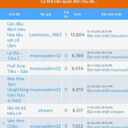
Có thể liên quan đến chủ đề...
Trả
Chủ đề:
Tác giả
Xem:
Bài mới nhất
lời:
Lần đầu
đem tiêu
07-19-2018, 09:31 PM
hòa tấu
Leehonso_1983
1
13,804
Bài mới nhất
lehuuhun
:
với cổ
cầm
Lệ Đá -
09-12-2016, 08:37 AM
muanuadem32
0
6,389
Bài mới nhất
muanua
Tiêu C
:
Huế Xưa:
06-17-2016, 02:05 PM
muanuadem32
0
6,554
Bài mới nhất
muanua
Tiêu - Sáo
:
Mai Hoa
Tam
03-26-2016, 10:44 PM
lộng(Hồng
muanuadem32
0
6,013
Bài mới nhất
muanua
:
trần hữu
si tình)
tây du ký
11-04-2015, 09:49 AM
stream
0
6,517
Bài mới nhất
stream
tiêu c4
:
Vén rèm
09-09-2015, 06:53 AM
Châu -
muanuadem32
0
7,052
Bài mới nhất
muanua
: