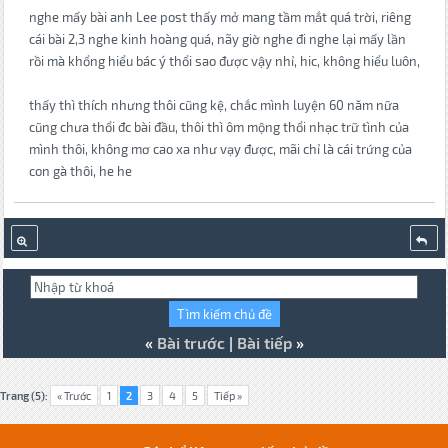
nghe mấy bài anh Lee post thấy mở mang tầm mắt quá trời, riêng
cái bài 2,3 nghe kinh hoàng quá, nãy giờ nghe đi nghe lại mấy lần
rồi mà khổng hiểu bác ý thổi sao được vậy nhỉ, hic, không hiểu luôn,
thấy thì thích nhưng thôi cũng kệ, chắc mình luyện 60 năm nữa
cũng chưa thổi đc bài đầu, thôi thì ôm mộng thổi nhạc trữ tình của
mình thôi, không mơ cao xa như vạy được, mãi chỉ là cái trứng của
con gà thôi, he he
«
Bài trước
|
Bài tiếp
»
Trang (5):
« Trước
1
2
3
4
5
Tiếp »