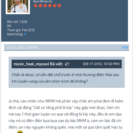
Đam Mê San Sẻ
Bài viết: 1,628
89
Tham gia: Feb 2012
Danh tiếng:
6
08-17-2012, 11:01 PM
#19
music_heal_mysoul Đã viết:
(08-17-2012, 10:50 PM)
Chắc là được, có cần đặt chỗ trước ở nhà thương Biên Hòa sau
khi luyện xong cửu âm chơn kinh đó không?
úi chà, cao nhân như MHM mà phán vậy chắc em phải đem đi kiểm
định cái đống "Uất ức tổng phổ bí kíp" này gấp mới được, hèn chi
mà sau 1 thời gian luyện sơ qua cái đống bí kíp này, đầu óc em dạo
này nó cứ điên điên bựa bựa sao ấy bác MHM à, cảm ơn bác đã chỉ
điểm, ơn này nguyện không quên, mai mốt sẽ qua tẩm quất hậu tạ