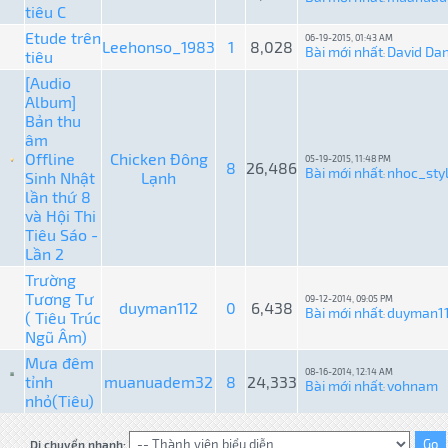
tiêu C
Etude trên
06-19-2015, 01:43 AM
Leehonso_1983
1
8,028
Bài mới nhất
David Da
tiêu
:
[Audio
Album]
Bản thu
âm
Offline
Chicken Đông
05-19-2015, 11:48 PM
8
26,486
Bài mới nhất
nhoc_sty
Sinh Nhật
Lạnh
:
lần thứ 8
và Hội Thi
Tiêu Sáo -
Lần 2
Trường
Tương Tư
09-12-2014, 09:05 PM
duyman112
0
6,438
Bài mới nhất
duyman1
( Tiêu Trúc
:
Ngũ Âm)
Mưa đêm
08-16-2014, 12:14 AM
tỉnh
muanuadem32
8
24,333
Bài mới nhất
vohnam
:
nhỏ(Tiêu)
Di chuyển nhanh: