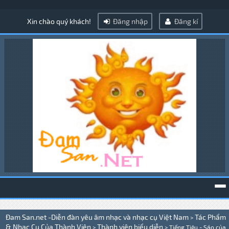
Xin chào quý khách!
Đăng nhập
Đăng kí
To
Đam San.net -Diễn đàn yêu âm nhạc và nhạc cụ Việt Nam
Tác Phẩm
>
na
& Nhạc Cụ Của Thành Viên
Thành viên biểu diễn
>
>
Tiếng Tiêu - Sáo của