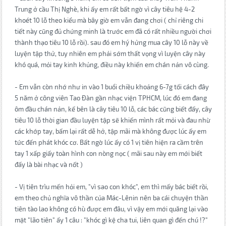
Trung ở cầu Thị Nghè, khi ấy em rất bất ngờ vì cây tiêu hệ 4-2
khoét 10 lỗ theo kiểu mà bây giờ em vẫn đang chơi ( chỉ riêng chi
tiết này cũng đủ chứng minh là trước em đã có rất nhiều người chơi
thành thạo tiêu 10 lỗ rồi). sau đó em hý hửng mua cây 10 lỗ này về
luyện tập thử, tuy nhiên em phải sớm thất vọng vì luyện cây này
khó quá, mỏi tay kinh khủng, điều này khiến em chán nản vô cùng.
- Em vẫn còn nhớ như in vào 1 buổi chiều khoảng 6-7g tối cách đây
5 năm ở công viên Tao Đàn gần nhạc viện TPHCM, lúc đó em đang
ôm đầu chán nản, kế bên là cây tiêu 10 lỗ, các bác cũng biết đấy, cây
tiêu 10 lỗ thời gian đầu luyện tập sẽ khiến mình rất mỏi và đau nhừ
các khớp tay, bấm lại rất dễ hở, tập mãi mà không được lúc ấy em
tức đến phát khóc cơ. Bất ngờ lúc ấy có 1 vị tiên hiện ra cầm trên
tay 1 xấp giấy toàn hình con nòng nọc ( mãi sau này em mới biết
đấy là bài nhạc và nốt )
- Vị tiên trìu mến hỏi em, "vì sao con khóc", em thì mấy bác biết rồi,
em theo chủ nghĩa vô thần của Mác-Lênin nên ba cái chuyện thần
tiên tào lao không có hù được em đâu, vì vậy em mới quăng lại vào
mặt "lão tiên" ấy 1 câu : "khóc gì kệ cha tui, liên quan gì đến chú !?"