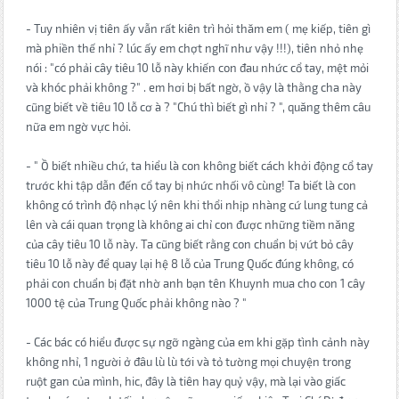
- Tuy nhiên vị tiên ấy vẫn rất kiên trì hỏi thăm em ( mẹ kiếp, tiên gì
mà phiền thế nhỉ ? lúc ấy em chợt nghĩ như vậy !!!), tiên nhỏ nhẹ
nói : "có phải cây tiêu 10 lỗ này khiến con đau nhức cổ tay, mệt mỏi
và khóc phải không ?" . em hơi bị bất ngờ, ồ vậy là thằng cha này
cũng biết về tiêu 10 lỗ cơ à ? "Chú thì biết gì nhỉ ? ", quăng thêm câu
nữa em ngờ vực hỏi.
- " Ồ biết nhiều chứ, ta hiểu là con không biết cách khởi động cổ tay
trước khi tập dẫn đến cổ tay bị nhức nhối vô cùng! Ta biết là con
không có trình độ nhạc lý nên khi thổi nhịp nhàng cứ lung tung cả
lên và cái quan trọng là không ai chỉ con được những tiềm năng
của cây tiêu 10 lỗ này. Ta cũng biết rằng con chuẩn bị vứt bỏ cây
tiêu 10 lỗ này để quay lại hệ 8 lỗ của Trung Quốc đúng không, có
phải con chuẩn bị đặt nhờ anh bạn tên Khuynh mua cho con 1 cây
1000 tệ của Trung Quốc phải không nào ? "
- Các bác có hiểu được sự ngỡ ngàng của em khi gặp tình cảnh này
không nhỉ, 1 người ở đâu lù lù tới và tỏ tường mọi chuyện trong
ruột gan của mình, hic, đây là tiên hay quỷ vậy, mà lại vào giấc