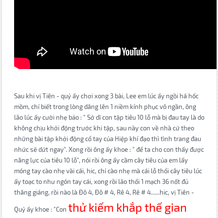
Sau khi vị Tiên - quỷ ấy chơi xong 3 bài, Lee em lúc ấy ngồi há hốc
mồm, chỉ biết trong lòng dâng lên 1 niềm kính phục vô ngần, ông
lão lúc ấy cười nhẹ bảo : " Sở dĩ con tập tiêu 10 lỗ mà bị đau tay là do
không chịu khởi động trước khi tập, sau này con về nhà cứ theo
những bài tập khởi động cổ tay của Hiệp khí đạo thì tình trang đau
nhức sẽ dứt ngay". Xong rồi ông ấy khoe : " để ta cho con thấy được
năng lực của tiêu 10 lỗ", nói rồi ông ấy cầm cây tiêu của em lấy
móng tay cào nhẹ vài cái, hic, chỉ cào nhẹ mà cái lỗ thổi cây tiêu lúc
ấy toạc to như ngón tay cái, xong rồi lão thổi 1 mạch 36 nốt đủ
thăng giáng, rồi nào là Đô 4, Đô # 4, Rê 4, Rê # 4......hic, vị Tiên -
thử kiếm khắp thế gian
Quỷ ấy khoe : "Con