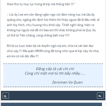
theo thứ tự mục lục trong bí kíp mà thẳng tiến !!! "
- Lúc ấy Lee em còn đang ngần ngơ với đám nòng nọc mà lão ấy
quẳng cho, ngẩng lên định hỏi thêm thì thấy người đã đi đâu mất, di
ảnh tùy hình, như hương như khói vậy. Thiết nghĩ rằng, hiện ra
không hại người mà để chỉ bảo em thì chắc không phải là Quỷ rồi,
có thể là Tiên chăng, cũng chẳng biết nữa !!!!!
Đó là sơ lược toàn bộ cái duyên ngộ của em, chia sẻ các bác đọc
chơi vậy !!! Mà quên MHM cũng đã từng nhìn qua bí kíp này rồi nha,
em ko có nói dóc đâu !!!
Đẳng cấp là cái chi chi
Cũng chỉ một mớ tử thi bấy nhầy......
Zeroman Vo Quan