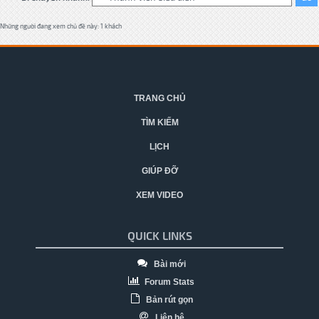
Những người đang xem chủ đề này: 1 khách
TRANG CHỦ
TÌM KIẾM
LỊCH
GIÚP ĐỠ
XEM VIDEO
QUICK LINKS
Bài mới
Forum Stats
Bản rút gọn
Liên hệ