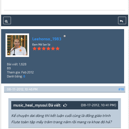
Leehonso_1983
Đam Mê San Sẻ
Bài viết: 1,628
89
Tham gia: Feb 2012
Danh tiếng:
6
08-17-2012, 10:46 PM
#16
music_heal_mysoul Đã viết:
(08-17-2012, 10:41 PM)
Kể chuyện dai dòng thì kết luận cuối cùng là đống giáo trình
Flute toàn tập mấy trăm trang năm rồi mang ra khoe đó hả?