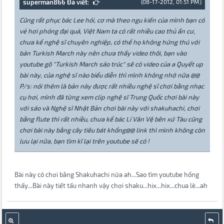
superman866 Đã viết:
(08-17-2012, 01:51 PM)
Cũng rất phục bác Lee hói, cơ mà theo ngu kiến của mình bạn có
vẻ hơi phóng đại quá, Việt Nam ta có rất nhiều cao thủ ẩn cư,
chưa kể nghệ sĩ chuyên nghiệp, có thể họ không hứng thú với
bản Turkish March này nên chưa thấy video thôi, bạn vào
youtube gõ "Turkish March sáo trúc" sẽ có video của a Quyết up
bài này, của nghệ sĩ nào biểu diễn thì mình không nhớ nữa @@
P/s: nói thêm là bản này được rất nhiều nghệ sĩ chơi bằng nhạc
cụ hơi, mình đã từng xem clip nghệ sĩ Trung Quốc chơi bài này
với sáo và Nghệ sĩ Nhật Bản chơi bài này với shakuhachi, chơi
bằng flute thì rất nhiều, chưa kể bác Lí Văn Vệ bên xứ Tàu cũng
chơi bài này bằng cây tiêu bát khổng@@ link thì mình không còn
lưu lại nữa, bạn tìm kĩ lại trên youtube sẽ có !
Bài này có chơi bằng Shakuhachi nữa ah...Sao tìm youtube hổng
thấy...Bài này tiết tấu nhanh vậy chơi shaku...hix...hix...chua lè...ah