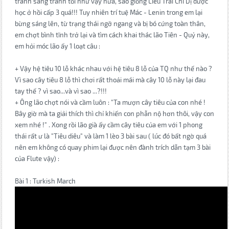
tranh sáng tranh tối như vậy nữa, sao giống Liêu Trai Chí Dị được
học ở hồi cấp 3 quá!!! Tuy nhiên trí tuệ Mác - Lenin trong em lại
bừng sáng lên, từ trạng thái ngỡ ngang và bị bó cứng toàn thân,
em chợt bình tĩnh trở lại và tìm cách khai thác lão Tiên - Quỷ này,
em hỏi móc lão ấy 1 loạt câu :
+ Vậy hệ tiêu 10 lỗ khác nhau với hệ tiêu 8 lỗ của TQ như thế nào ?
Vì sao cây tiêu 8 lỗ thì chơi rất thoải mái mà cây 10 lỗ này lại đau
tay thế ? vì sao...và vì sao ...?!!!
+ Ông lão chợt nói và cầm luôn : "Ta mượn cây tiêu của con nhé !
Bây giờ mà ta giải thích thì chỉ khiến con phẫn nộ hơn thôi, vậy con
xem nhé !" . Xong rồi lão già ấy cầm cây tiêu của em với 1 phong
thái rất ư là "Tiêu diêu" và làm 1 lèo 3 bài sau ( lúc đó bất ngờ quá
nên em không có quay phim lại được nên đành trích dẫn tạm 3 bài
của Flute vậy) :
Bài 1 : Turkish March