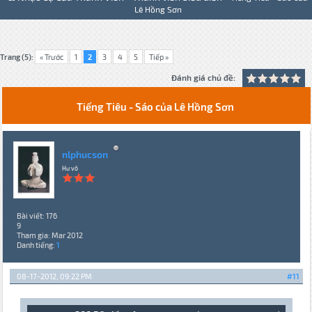
Lê Hồng Sơn
Trang (5):
« Trước
1
2
3
4
5
Tiếp »
Đánh giá chủ đề:
Tiếng Tiêu - Sáo của Lê Hồng Sơn
nlphucson
Hư vô
Bài viết: 176
9
Tham gia: Mar 2012
Danh tiếng:
1
08-17-2012, 09:22 PM
#11