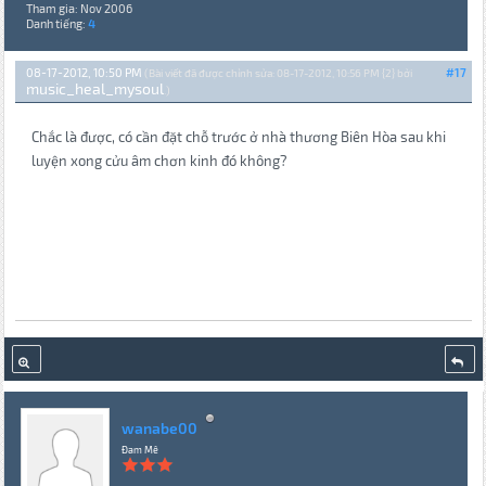
Tham gia: Nov 2006
Danh tiếng:
4
08-17-2012, 10:50 PM
#17
(Bài viết đã được chỉnh sửa: 08-17-2012, 10:56 PM {2} bởi
music_heal_mysoul
.)
Chắc là được, có cần đặt chỗ trước ở nhà thương Biên Hòa sau khi
luyện xong cửu âm chơn kinh đó không?
wanabe00
Đam Mê