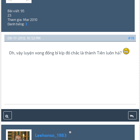
Bài viết: 95
23
Tham gia: Mar 2010
Danh tiếng:
3
08-17-2012, 10:52 PM
#18
Oh, vậy luyện xong đống bí kíp đó chắc là thành Tiên luôn hả?
Leehonso_1983