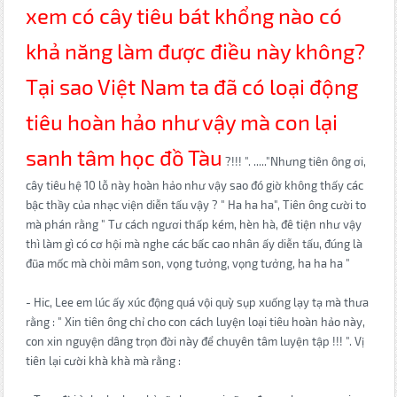
xem có cây tiêu bát khổng nào có
khả năng làm được điều này không?
Tại sao Việt Nam ta đã có loại động
tiêu hoàn hảo như vậy mà con lại
sanh tâm học đồ Tàu
?!!! ". ....."Nhưng tiên ông ơi,
cây tiêu hệ 10 lỗ này hoàn hảo như vậy sao đó giờ không thấy các
bậc thầy của nhạc viện diễn tấu vậy ? " Ha ha ha", Tiên ông cười to
mà phán rằng " Tư cách ngươi thấp kém, hèn hà, đê tiện như vậy
thì làm gì có cơ hội mà nghe các bấc cao nhân ấy diễn tấu, đúng là
đũa mốc mà chòi mâm son, vọng tưởng, vọng tưởng, ha ha ha "
- Hic, Lee em lúc ấy xúc động quá vội quỳ sụp xuống lạy tạ mà thưa
rằng : " Xin tiên ông chỉ cho con cách luyện loại tiêu hoàn hảo này,
con xin nguyện dâng trọn đời này để chuyên tâm luyện tập !!! ". Vị
tiên lại cười khà khà mà rằng :