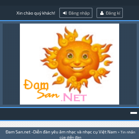
Xin chào quý khách!
Đăng nhập
Đăng kí
To
Đam San.net -Diễn đàn yêu âm nhạc và nhạc cụ Việt Nam
>
Tin nhắn
na
của diễn đàn