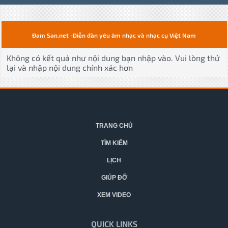
Đam San.net -Diễn đàn yêu âm nhạc và nhạc cụ Việt Nam
Không có kết quả như nội dung bạn nhập vào. Vui lòng thử
lại và nhập nội dung chính xác hơn
TRANG CHỦ
TÌM KIẾM
LỊCH
GIÚP ĐỠ
XEM VIDEO
QUICK LINKS