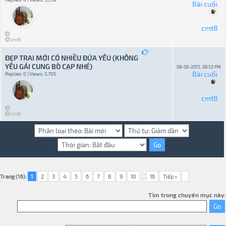
Bài cuối
:
cmt8
cmt8
ĐẸP TRAI MỚI CÓ NHIỀU ĐỨA YÊU (KHÔNG
YÊU GÁI CUNG BÒ CẠP NHÉ)
08-09-2015, 08:53 PM
Bài cuối
Replies: 0 | Views: 5,705
:
cmt8
cmt8
Trang (16):
1
2
3
4
5
6
7
8
9
10
...
16
Tiếp »
Tìm trong chuyên mục này: