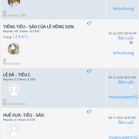
lehuuhung
Leehonso_1983
TIẾNG TIÊU - SÁO CỦA LÊ HỒNG SƠN
Replies: 46 | Views: 137,681
05-22-2017, 08:46 AM
1
2
3
4
5
Bài cuối
(Trang:
)
:
lehuuhung
lehuuhung
LỆ ĐÁ - TIÊU C
09-12-2016, 08:37 AM
Replies: 0 | Views: 6,368
Bài cuối
:
muanuadem32
muanuadem32
HUẾ XƯA: TIÊU - SÁO
06-17-2016, 02:05 PM
Replies: 0 | Views: 6,539
Bài cuối
:
muanuadem32