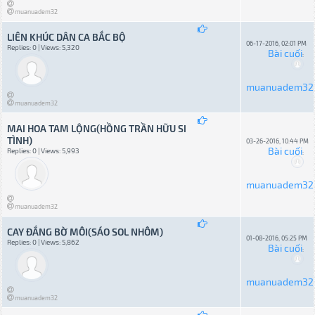
muanuadem32
LIÊN KHÚC DÂN CA BẮC BỘ
06-17-2016, 02:01 PM
Replies: 0 | Views: 5,320
Bài cuối
:
muanuadem32
muanuadem32
MAI HOA TAM LỘNG(HỒNG TRẦN HỮU SI
TÌNH)
03-26-2016, 10:44 PM
Bài cuối
Replies: 0 | Views: 5,993
:
muanuadem32
muanuadem32
CAY ĐẮNG BỜ MÔI(SÁO SOL NHÔM)
01-08-2016, 05:25 PM
Replies: 0 | Views: 5,862
Bài cuối
:
muanuadem32
muanuadem32