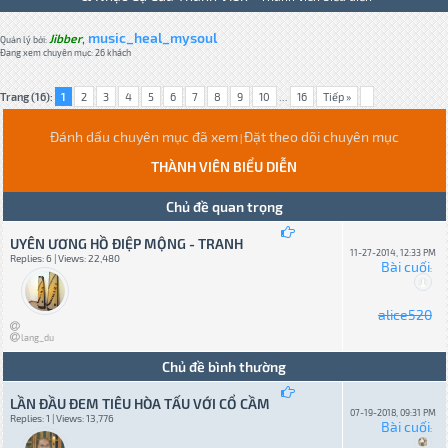
music_heal_mysoul
Jibber
,
Quản lý bởi:
Đang xem chuyên mục: 26 khách
Trang (16):
1
2
3
4
5
6
7
8
9
10
...
16
Tiếp »
Đánh dấu chuyên mục đã xem
Đặt theo dõi chuyên mục
|
THÀNH VIÊN BIỂU DIỄN
Chủ đề quan trọng
UYÊN ƯƠNG HỒ ĐIỆP MỘNG - TRANH
11-27-2014, 12:33 PM
Replies: 6 | Views: 22,480
Bài cuối
:
alice520
lang_du
Chủ đề bình thường
LẦN ĐẦU ĐEM TIÊU HÒA TẤU VỚI CỔ CẦM
07-19-2018, 09:31 PM
Replies: 1 | Views: 13,776
Bài cuối
: