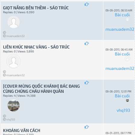
GIỌT NẮNG BÊN THỀM - SÁO TRÚC
09-09-2015, 06:50 AM
Replies: 0 | Views: 6,090
Bài cuối
:
muanuadem32
muanuadem32
LIÊN KHÚC NHẠC VÀNG - SÁO TRÚC
09-09-2015, 06:45 AM
Replies: 0 | Views: 5,896
Bài cuối
:
muanuadem32
muanuadem32
[COVER MỪNG QUỐC KHÁNH] BÁC ĐANG
CÙNG CHÚNG CHÁU HÀNH QUÂN
09-06-2015, 12:01 PM
Bài cuối
Replies: 4 | Views: 14,388
:
vhq193
vhq193
KHOẢNG VĂN CÁCH
09-01-2015, 09:17 PM
Replies: 0 | Views: 5,359