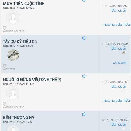
MƯA TRÊN CUỘC TÌNH
11-27-2015, 08:18 AM
Replies: 2 | Views: 10,023
Bài cuối
:
muanuadem32
muanuadem32
TÂY DU KÝ TIÊU C4
11-04-2015, 09:49 AM
Replies: 0 | Views: 6,506
Bài cuối
:
stream
stream
NGƯỜI Ở ĐỪNG VỀ(TONE THẤP)
11-03-2015, 08:52 PM
Replies: 4 | Views: 14,476
Bài cuối
:
muanuadem32
muanuadem32
BẾN THƯỢNG HẢI
09-23-2015, 11:46 PM
Replies: 0 | Views: 5,782
Bài cuối
: