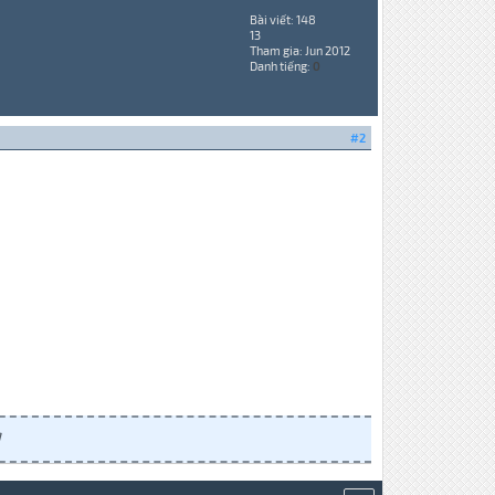
Bài viết: 148
13
Tham gia: Jun 2012
Danh tiếng:
0
#2
]