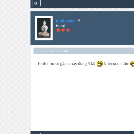
nlphucson
Hư vô
08-17-2012, 11:49 AM
Hình như có gặp a này đúng 4 lần
Nhìn quen lắm