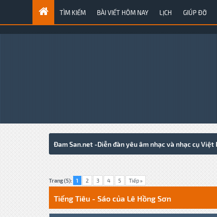
TÌM KIẾM
BÀI VIẾT HÔM NAY
LỊCH
GIÚP ĐỠ
Đam San.net -Diễn đàn yêu âm nhạc và nhạc cụ Việt
0 Votes - 0 Average
1
2
3
4
5
Trang (5):
1
2
3
4
5
Tiếp »
Tiếng Tiêu - Sáo của Lê Hồng Sơn