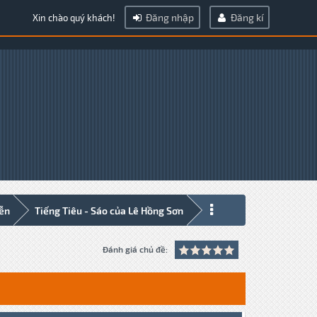
Đăng nhập
Đăng kí
Xin chào quý khách!
iễn
Tiếng Tiêu - Sáo của Lê Hồng Sơn
Đánh giá chủ đề: