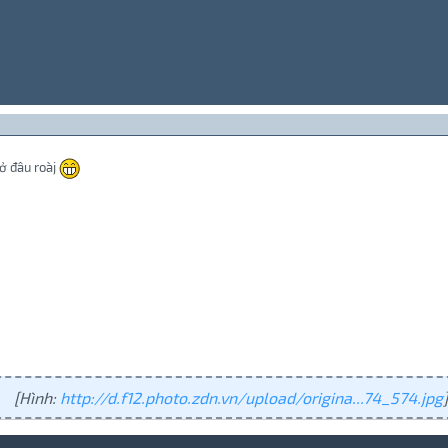
ở đâu roàj
[Hình:
http://d.f12.photo.zdn.vn/upload/origina...74_574.jpg