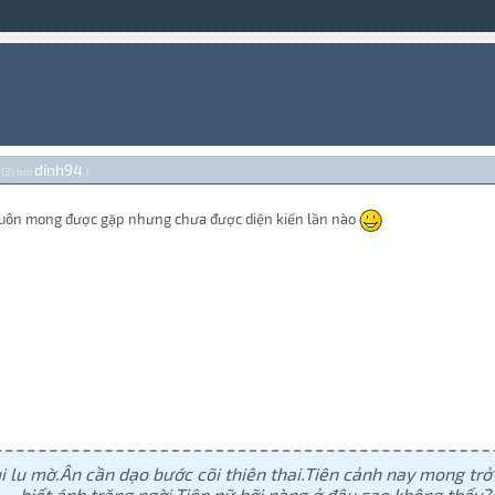
dinh94
 {2} bởi
.)
u luôn mong được gặp nhưng chưa được diện kiến lần nào
i lu mờ.Ân cần dạo bước cõi thiên thai.Tiên cảnh nay mong trở
biết ánh trăng ngời.Tiên nữ hỡi nàng ở đâu sao không thấy?