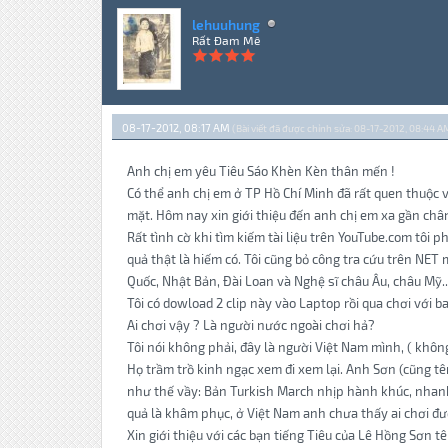
lehuuhung
Rất Đam Mê
08-17-2012, 08:17 AM
(Bài viết đã được chỉnh sửa: 08-17-2012, 08:44 A
Anh chị em yêu Tiêu Sáo Khèn Kèn thân mến !
Có thể anh chị em ở TP Hồ Chí Minh đã rất quen thuộc v
mặt. Hôm nay xin giới thiệu đến anh chị em xa gần chân
Rất tình cờ khi tìm kiếm tài liệu trên YouTube.com tôi ph
quả thật là hiếm có. Tôi cũng bỏ công tra cứu trên NE
Quốc, Nhật Bản, Đài Loan và Nghệ sĩ châu Âu, châu Mỹ..v
Tôi có dowload 2 clip này vào Laptop rồi qua chơi với b
Ai chơi vậy ? Là người nước ngoài chơi hả?
Tôi nói không phải, đây là người Việt Nam mình, ( không 
Họ trầm trồ kinh ngạc xem đi xem lại. Anh Sơn (cũng t
như thế vầy: Bản Turkish March nhịp hành khúc, nhanh,
quả là khâm phục, ở Việt Nam anh chưa thấy ai chơi đư
Xin giới thiệu với các bạn tiếng Tiêu của Lê Hồng Sơn 