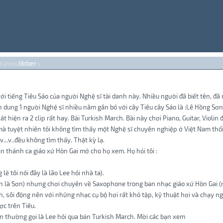
Jibber
M {2} bởi
.)
ới tiếng Tiêu Sáo của người Nghệ sĩ tài danh này. Nhiều người đã biết tên, đ
 dung 1 người Nghệ sĩ nhiều năm gắn bó với cây Tiêu cây Sáo là :Lê Hồng Sơn
át hiện ra 2 clip rất hay. Bài Turkish March. Bài này chơi Piano, Guitar, Violin
T mà tuyệt nhiên tôi không tìm thấy một Nghệ sĩ chuyên nghiệp ở Việt Nam thổ
...v..đều không tìm thấy. Thật kỳ lạ.
an thánh ca giáo xứ Hòn Gai mở cho họ xem. Họ hỏi tôi :
lẽ tôi nói đây là lão Lee hói nhà ta).
ên là Sơn) nhưng chơi chuyên về Saxophone trong ban nhạc giáo xứ Hòn Gai (n
 sôi động nên với những nhạc cụ bộ hơi rất khó tập, kỹ thuật hơi và chạy n
ợc trên Tiêu.
tên thường gọi là Lee hói qua bản Turkish March. Mời các bạn xem