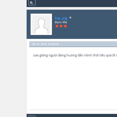
big_pig
Đam Mê
08-17-2012, 11:36 AM
sao giống người đang hướng dẫn mình thổi tiêu quá đi 