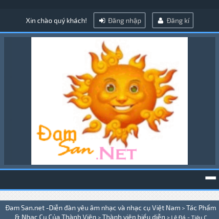
Xin chào quý khách!
Đăng nhập
Đăng kí
To
Đam San.net -Diễn đàn yêu âm nhạc và nhạc cụ Việt Nam
Tác Phẩm
>
na
& Nhạc Cụ Của Thành Viên
Thành viên biểu diễn
>
>
Lệ Đá - Tiêu C