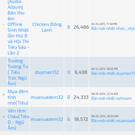
[Audio
Album]
Bản thu
âm
Offline
Chicken Đông
05-19-2015, 11:48 PM
8
26,486
Bài mới nhất
nhoc_styl
Sinh Nhật
Lạnh
:
lần thứ 8
và Hội Thi
Tiêu Sáo -
Lần 2
Trường
Tương Tư
09-12-2014, 09:05 PM
( Tiêu
duyman112
0
6,438
Bài mới nhất
duyman1
:
Trúc Ngũ
Âm)
Mưa đêm
08-16-2014, 12:14 AM
tỉnh
muanuadem32
8
24,333
Bài mới nhất
vohnam
:
nhỏ(Tiêu)
Vén rèm
Châu(Tiêu
08-03-2014, 05:03 AM
muanuadem32
6
18,572
Bài mới nhất
muanuad
D - Ngũ
:
Âm)