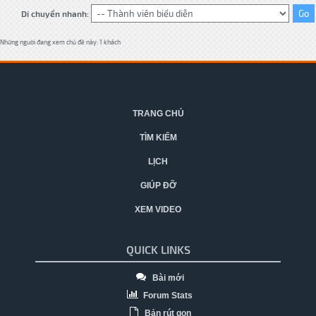
Di chuyển nhanh:
Những người đang xem chủ đề này: 1 khách
TRANG CHỦ
TÌM KIẾM
LỊCH
GIÚP ĐỠ
XEM VIDEO
QUICK LINKS
Bài mới
Forum Stats
Bản rút gọn