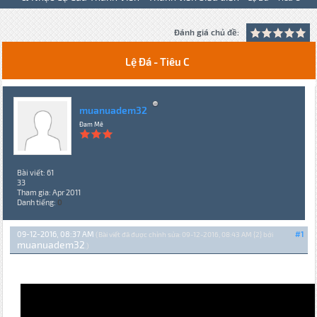
Đánh giá chủ đề:
Lệ Đá - Tiêu C
muanuadem32
Đam Mê
Bài viết: 61
33
Tham gia: Apr 2011
Danh tiếng:
0
09-12-2016, 08:37 AM
#1
(Bài viết đã được chỉnh sửa: 09-12-2016, 08:43 AM {2} bởi
muanuadem32
.)