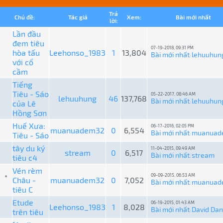
Trả
Chủ đề:
Tác giả
Xem:
Bài mới nhất
lời:
Lần đầu
đem tiêu
07-19-2018, 09:31 PM
hòa tấu
Leehonso_1983
1
13,804
Bài mới nhất
lehuuhun
:
với cổ
cầm
Tiếng
Tiêu - Sáo
05-22-2017, 08:46 AM
lehuuhung
46
137,768
Bài mới nhất
lehuuhun
của Lê
:
Hồng Sơn
Huế Xưa:
06-17-2016, 02:05 PM
muanuadem32
0
6,554
Bài mới nhất
muanuad
Tiêu - Sáo
:
tây du ký
11-04-2015, 09:49 AM
stream
0
6,517
Bài mới nhất
stream
tiêu c4
:
Vén rèm
09-09-2015, 06:53 AM
Châu -
muanuadem32
0
7,052
Bài mới nhất
muanuad
:
tiêu C
Etude
06-19-2015, 01:43 AM
Leehonso_1983
1
8,028
Bài mới nhất
David Da
trên tiêu
: