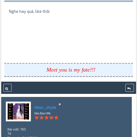
Nghe hay quá, like thôi
Meet you is my fate!!!
nhoc_style
Siêu Đam Mê
Bài viết: 763
79