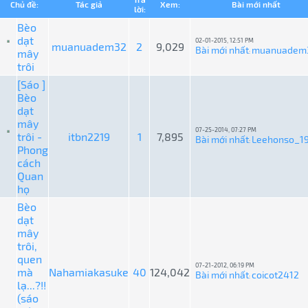
Chủ đề:
Tác giả
Xem:
Bài mới nhất
lời:
Bèo
dạt
02-01-2015, 12:51 PM
muanuadem32
2
9,029
Bài mới nhất
muanuadem
mây
:
trôi
[Sáo ]
Bèo
dạt
mây
07-25-2014, 07:27 PM
trôi -
itbn2219
1
7,895
Bài mới nhất
Leehonso_1
:
Phong
cách
Quan
họ
Bèo
dạt
mây
trôi,
quen
07-21-2012, 06:19 PM
mà
Nahamiakasuke
40
124,042
Bài mới nhất
coicot2412
:
lạ...?!!
(sáo