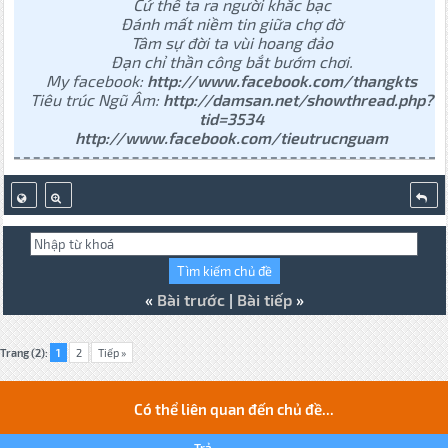
Cứ thế ta ra người khắc bạc
Đánh mất niềm tin giữa chợ đờ
Tâm sự đời ta vùi hoang đảo
Đạn chỉ thần công bắt bướm chơi.
My facebook:
http://www.facebook.com/thangkts
Tiêu trúc Ngũ Âm:
http://damsan.net/showthread.php?
tid=3534
http://www.facebook.com/tieutrucnguam
«
Bài trước
|
Bài tiếp
»
Trang (2):
1
2
Tiếp »
Có thể liên quan đến chủ đề...
Trả