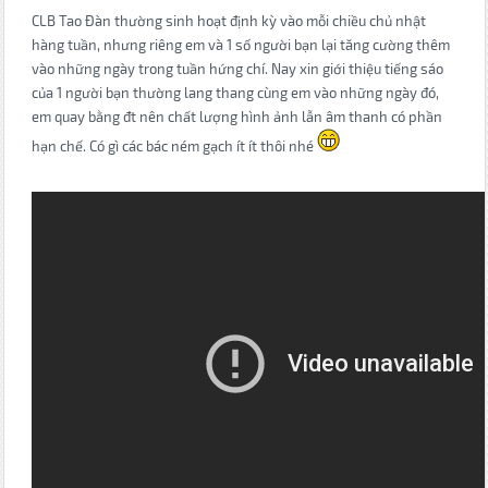
CLB Tao Đàn thường sinh hoạt định kỳ vào mỗi chiều chủ nhật
hàng tuần, nhưng riêng em và 1 số người bạn lại tăng cường thêm
vào những ngày trong tuần hứng chí. Nay xin giới thiệu tiếng sáo
của 1 người bạn thường lang thang cùng em vào những ngày đó,
em quay bằng đt nên chất lượng hình ảnh lẫn âm thanh có phần
hạn chế. Có gì các bác ném gạch ít ít thôi nhé