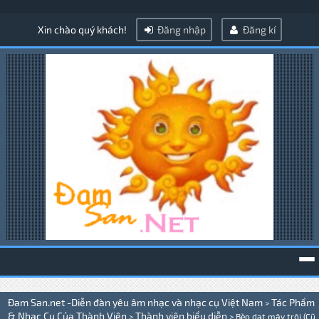
Xin chào quý khách!
Đăng nhập
Đăng kí
To
Đam San.net -Diễn đàn yêu âm nhạc và nhạc cụ Việt Nam
Tác Phẩm
>
na
& Nhạc Cụ Của Thành Viên
Thành viên biểu diễn
>
>
Bèo dạt mây trôi (Cũ