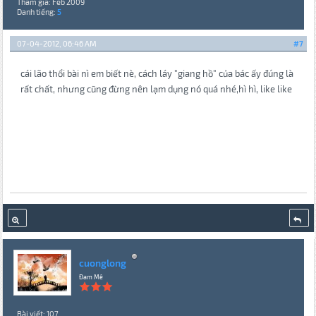
Tham gia: Feb 2009
Danh tiếng:
5
07-04-2012, 06:46 AM
#7
cái lão thổi bài nì em biết nè, cách láy "giang hồ" của bác ấy đúng là
rất chất, nhưng cũng đừng nên lạm dụng nó quá nhé,hì hì, like like
cuonglong
Đam Mê
Bài viết: 107