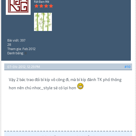
Rất Đam Mê
Bài viết: 397
28
Tham gia: Feb 2012
Danh tiếng:
0
07-04-2012, 12:29 PM
#10
Vậy 2 bác trao đổi bí kíp võ công đi, mà bí kíp đánh TK phổ thông
hơn nên chú nhoc_style sẽ có lợi hơn