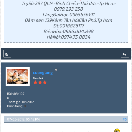
TrụSở:297 QL1A-Bình Chiểu-Thủ đức-Tp Hcm:
0979.293.258
LàngĐạiHọc:0965656191
Đầm sen:139Kênh Tân hóaTân Phú,Tp hcm
Đt:0918826117
BiênHòa:
0986.004.898
HàNội:0974.75.0834
cuonglong
Đam Mê
Bài viết: 107
0
Tham gia: Jun 2012
Danh tiếng:
0
07-03-2012, 05:42 PM
#5