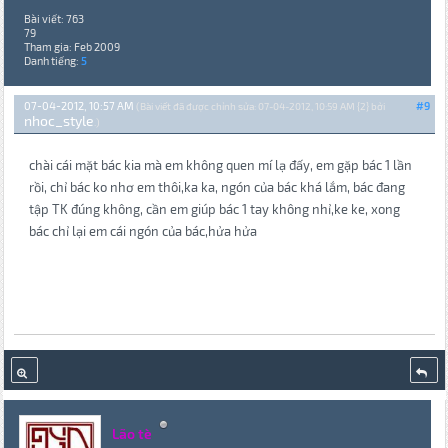
Bài viết: 763
79
Tham gia: Feb 2009
Danh tiếng:
5
07-04-2012, 10:57 AM
#9
(Bài viết đã được chỉnh sửa: 07-04-2012, 10:59 AM {2} bởi
nhoc_style
.)
chài cái mặt bác kia mà em không quen mí lạ đấy, em gặp bác 1 lần
rồi, chỉ bác ko nhơ em thôi,ka ka, ngón của bác khá lắm, bác đang
tập TK đúng không, cần em giúp bác 1 tay không nhỉ,ke ke, xong
bác chỉ lại em cái ngón của bác,hửa hửa
Lão tè