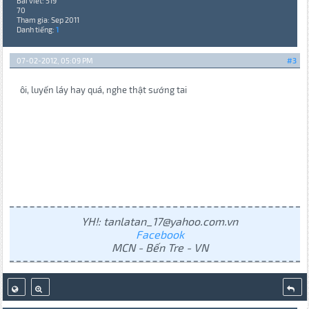
Bài viết: 519
70
Tham gia: Sep 2011
Danh tiếng:
1
07-02-2012, 05:09 PM
#3
ôi, luyến láy hay quá, nghe thật sướng tai
YH!: tanlatan_17@yahoo.com.vn
Facebook
MCN - Bến Tre - VN