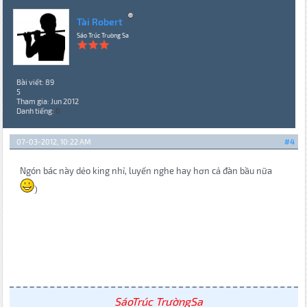
Tài Robert
Sáo Trúc Trường Sa
Bài viết: 89
5
Tham gia: Jun 2012
Danh tiếng:
0
07-03-2012, 10:22 AM
#4
Ngón bác này dẻo king nhỉ, luyến nghe hay hơn cả đàn bầu nữa
)
SáoTrúc TrườngSa