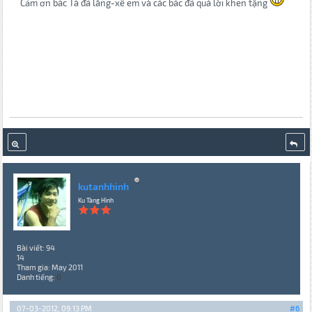
Cảm ơn bác Tà đã lăng-xê em và các bác đã quá lời khen tặng
kutanhhinh
Ku Tàng Hình
Bài viết: 94
14
Tham gia: May 2011
Danh tiếng:
0
07-03-2012, 09:13 PM
#6