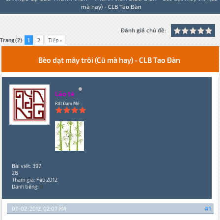
mà hay) - CLB Tao Đàn
Đánh giá chủ đề:
Trang (2):
1
2
Tiếp »
Bèo dạt mây trôi (Cũ mà hay) - CLB Tao Đàn
Lão tè
Rất Đam Mê
Bài viết: 397
28
Tham gia: Feb 2012
Danh tiếng:
0
07-02-2012, 02:07 PM
#1