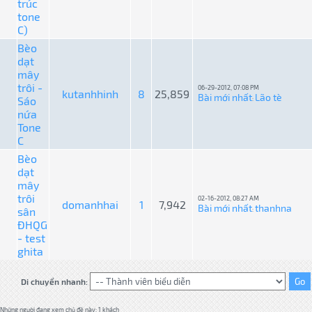
trúc
tone
C)
Bèo
dạt
mây
trôi -
06-29-2012, 07:08 PM
kutanhhinh
8
25,859
Bài mới nhất
Lão tè
Sáo
:
nứa
Tone
C
Bèo
dạt
mây
trôi
02-16-2012, 08:27 AM
domanhhai
1
7,942
Bài mới nhất
thanhna
sân
:
ĐHQG
- test
ghita
Di chuyển nhanh:
Những người đang xem chủ đề này: 1 khách