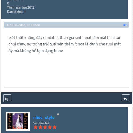
0
Tham gia: Jun 2012
Danh tiếng:
0
07-04-2012, 10:33 AM
#8
biết thật không đấy?! mình ít than gia sinh hoạt lắm mà! hì hì tại
chơi chay, sợ trống trải quá nên thêm ít hoa lá cành cho tươi mát
ấy mà không hề lạm dụng hehe
nhoc_style
Siêu Đam Mê