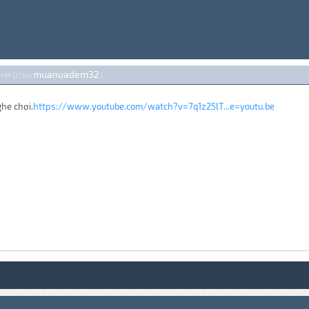
muanuadem32
5 PM {2} bởi
.)
he chơi.
https://www.youtube.com/watch?v=7q1z25lT...e=youtu.be