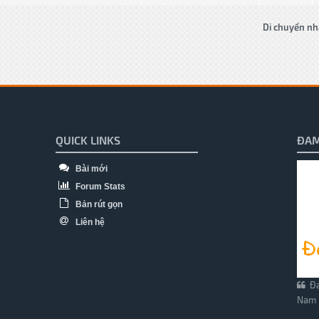
Di chuyển nh
QUICK LINKS
ĐAM
Bài mới
Forum Stats
Bản rút gọn
Liên hệ
Đa
Nam