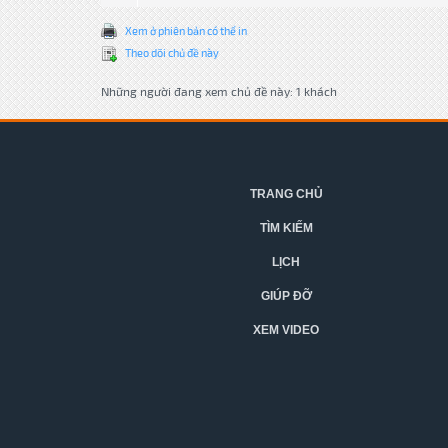
Xem ở phiên bản có thể in
Theo dõi chủ đề này
Những người đang xem chủ đề này: 1 khách
TRANG CHỦ
TÌM KIẾM
LỊCH
GIÚP ĐỠ
XEM VIDEO