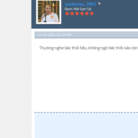
Leehonso_1983
Đam Mê San Sẻ
01-30-2015, 02:04 PM
Thường nghe bác thổi tiêu, không ngờ bác thổi sáo còn