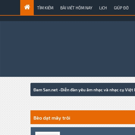
TÌM KIẾM
BÀI VIẾT HÔM NAY
LỊCH
GIÚP ĐỠ
Đam San.net -Diễn đàn yêu âm nhạc và nhạc cụ Việt
0 Votes - 0 Average
1
2
3
4
5
Bèo dạt mây trôi