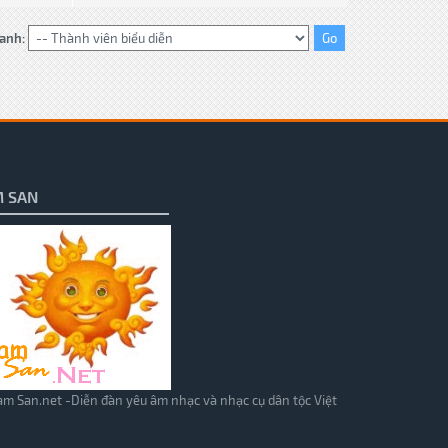
anh:
 SAN
m San.net -Diễn đàn yêu âm nhạc và nhạc cụ dân tộc Việt