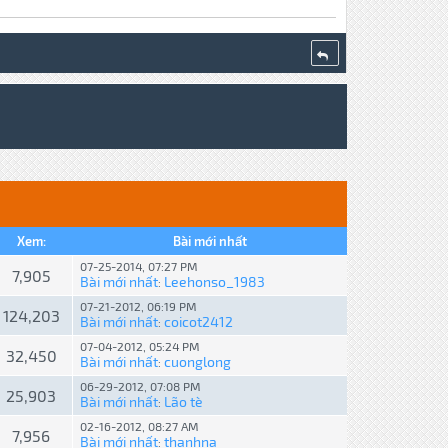
Xem:
Bài mới nhất
07-25-2014, 07:27 PM
7,905
Bài mới nhất
Leehonso_1983
:
07-21-2012, 06:19 PM
124,203
Bài mới nhất
coicot2412
:
07-04-2012, 05:24 PM
32,450
Bài mới nhất
cuonglong
:
06-29-2012, 07:08 PM
25,903
Bài mới nhất
Lão tè
:
02-16-2012, 08:27 AM
7,956
Bài mới nhất
thanhna
: