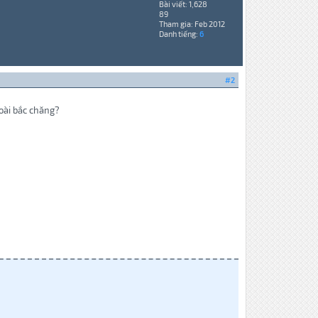
Bài viết: 1,628
89
Tham gia: Feb 2012
Danh tiếng:
6
#2
oài bắc chăng?