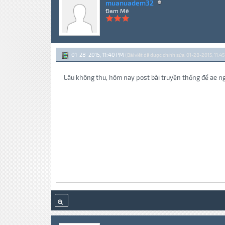
muanuadem32
Đam Mê
01-28-2015, 11:40 PM
(Bài viết đã được chỉnh sửa: 01-28-2015, 11:4
Lâu không thu, hôm nay post bài truyền thống để ae ng