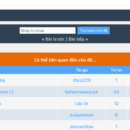
«
Bài trước
|
Bài tiếp
»
Có thể liên quan đến chủ đề...
Tác giả
Trả lời:
 họ
itbn2219
1
tone C)
Nahamiakasuke
40
n
Lão tè
12
kutanhhinh
8
domanhhai
1