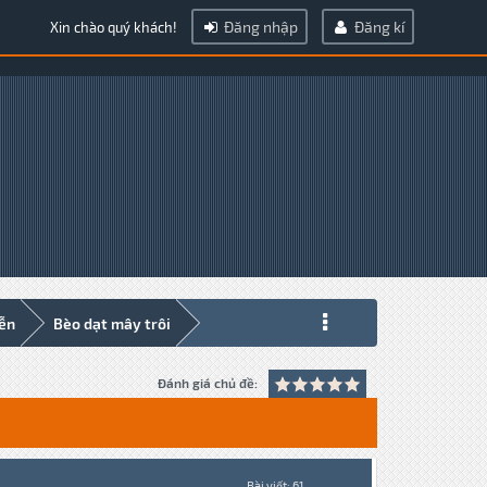
Đăng nhập
Đăng kí
Xin chào quý khách!
iễn
Bèo dạt mây trôi
Đánh giá chủ đề:
Bài viết: 61