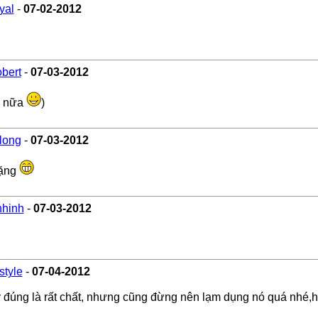
yal
-
07-02-2012
bert
-
07-03-2012
u nữa
)
long
-
07-03-2012
tặng
hhinh
-
07-03-2012
style
-
07-04-2012
ấy đúng là rất chất, nhưng cũng đừng nên lạm dụng nó quá nhé,hì h