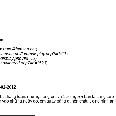
ọn
m (
http://damsan.net
)
//damsan.net/forumdisplay.php?fid=11
)
mdisplay.php?fid=12
)
showthread.php?tid=1523
)
-02-2012
hật hàng tuần, nhưng riêng em và 1 số người bạn lại tăng cườn
 vào những ngày đó, em quay bằng đt nên chất lượng hình ảnh 