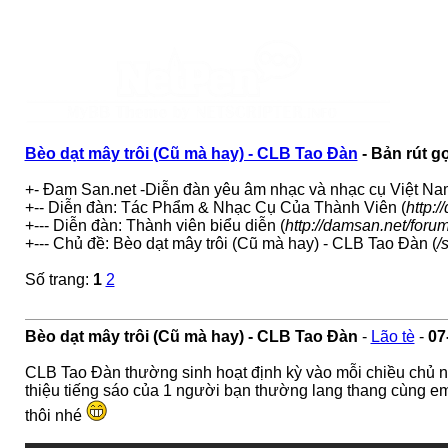
Bèo dạt mây trôi (Cũ mà hay) - CLB Tao Đàn
- Bản rút g
+- Đam San.net -Diễn đàn yêu âm nhạc và nhạc cụ Việt Na
+-- Diễn đàn: Tác Phẩm & Nhạc Cụ Của Thành Viên (
http:
+--- Diễn đàn: Thành viên biểu diễn (
http://damsan.net/foru
+--- Chủ đề: Bèo dạt mây trôi (Cũ mà hay) - CLB Tao Đàn (
/
Số trang:
1
2
Bèo dạt mây trôi (Cũ mà hay) - CLB Tao Đàn
-
Lão tè
-
07
CLB Tao Đàn thường sinh hoạt định kỳ vào mỗi chiều chủ n
thiệu tiếng sáo của 1 người bạn thường lang thang cùng em
thôi nhé