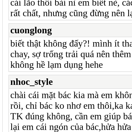
cái lão thổi bài nì em biết nè, c
rất chất, nhưng cũng đừng nên lạ
cuonglong
biết thật không đấy?! mình ít th
chay, sợ trống trải quá nên thêm
không hề lạm dụng hehe
nhoc_style
chài cái mặt bác kia mà em khôn
rồi, chỉ bác ko nhơ em thôi,ka 
TK đúng không, cần em giúp bác
lại em cái ngón của bác,hửa hửa