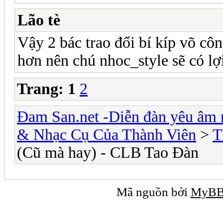
Lão tè
Vậy 2 bác trao đổi bí kíp võ cô
hơn nên chú nhoc_style sẽ có l
Trang:
1
2
Đam San.net -Diễn đàn yêu âm 
& Nhạc Cụ Của Thành Viên
>
T
(Cũ mà hay) - CLB Tao Đàn
Mã nguồn bởi
MyB