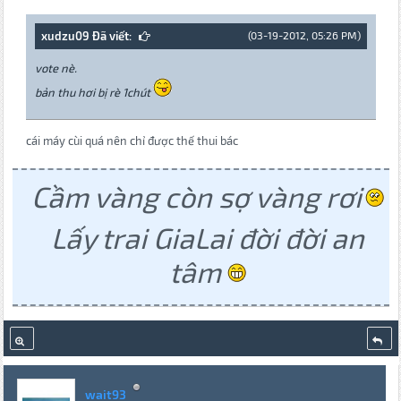
xudzu09 Đã viết:
(03-19-2012, 05:26 PM)
vote nè.
bản thu hơi bị rè 1chút
cái máy cùi quá nên chỉ được thế thui bác
Cầm vàng còn sợ vàng rơi
Lấy trai GiaLai đời đời an
tâm
wait93