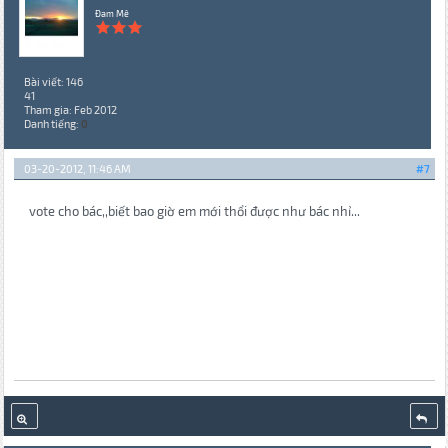
Đam Mê
Bài viết: 146
41
Tham gia: Feb 2012
Danh tiếng:
0
03-20-2012, 11:46 AM
#7
vote cho bác,,biết bao giờ em mới thổi được như bác nhỉ...