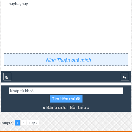
hayhayhay
Ninh Thuận quê mình
«
Bài trước
|
Bài tiếp
»
Trang (2):
1
2
Tiếp »