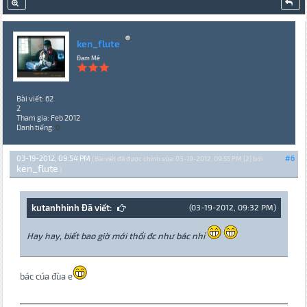
ken_flute
Đam Mê
Bài viết: 62
2
Tham gia: Feb 2012
Danh tiếng:
0
03-19-2012, 09:54 PM
#6
(Bài viết đã được chỉnh sửa: 03-19-2012, 09:55 PM {2} bởi
ken_flute
.)
kutanhhinh Đã viết:
(03-19-2012, 09:32 PM)
Hay hay, biết bao giờ mới thổi đc như bác nhỉ
bác cúa đùa e