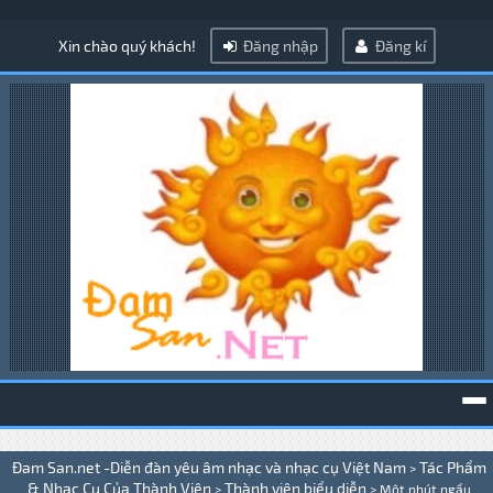
Xin chào quý khách!
Đăng nhập
Đăng kí
To
Đam San.net -Diễn đàn yêu âm nhạc và nhạc cụ Việt Nam
Tác Phẩm
>
na
& Nhạc Cụ Của Thành Viên
Thành viên biểu diễn
>
>
Một phút ngẩu