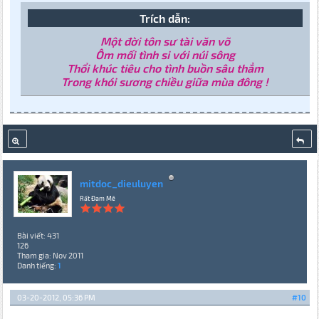
Trích dẫn:
Một đời tôn sư tài văn võ
Ôm mối tình si với núi sông
Thổi khúc tiêu cho tình buồn sâu thẳm
Trong khói sương chiều giữa mùa đông !
mitdoc_dieuluyen
Rất Đam Mê
Bài viết: 431
126
Tham gia: Nov 2011
Danh tiếng:
1
03-20-2012, 05:36 PM
#10