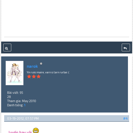
narok
Yin ruisi maire, varn si larn rurbai :(
Bài viết: 95
28
Tham gia: May 2010
Danh tiếng:
1
03-19-2012, 07:57 PM
#4
luyến hay vãi