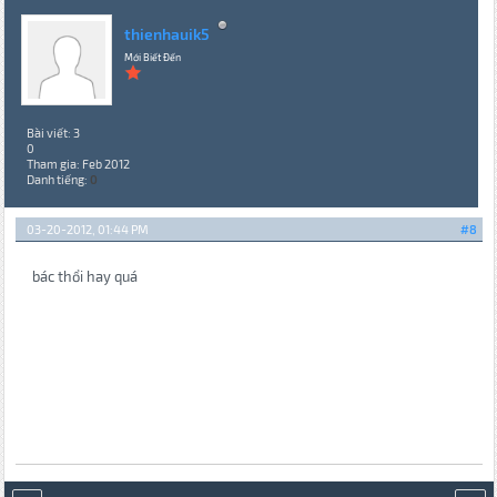
thienhauik5
Mới Biết Đến
Bài viết: 3
0
Tham gia: Feb 2012
Danh tiếng:
0
03-20-2012, 01:44 PM
#8
bác thổi hay quá