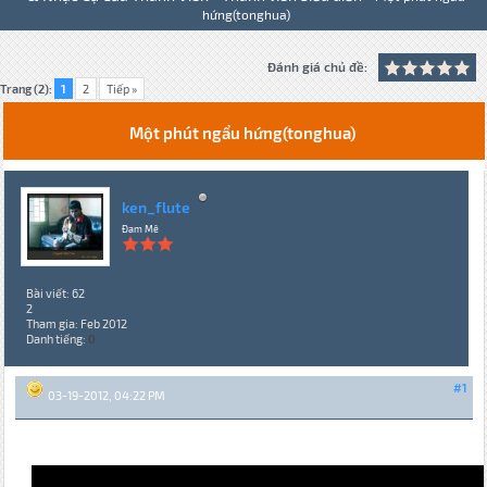
hứng(tonghua)
Đánh giá chủ đề:
Trang (2):
1
2
Tiếp »
Một phút ngẩu hứng(tonghua)
ken_flute
Đam Mê
Bài viết: 62
2
Tham gia: Feb 2012
Danh tiếng:
0
#1
03-19-2012, 04:22 PM