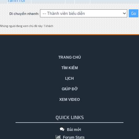
Di chuyển nhanh:
Những người đang xem chủ đề này: 1 khách
TRANG CHỦ
TÌM KIẾM
LỊCH
GIÚP ĐỠ
XEM VIDEO
QUICK LINKS
Bài mới
Forum Stats