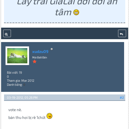
Lấy trai GiaLai đời đời an
tâm
xudzu09
Mới Biết Đến
Bài viết: 19
0
Tham gia: Mar 2012
Danh tiếng:
0
03-19-2012, 05:26 PM
#2
vote nè.
bản thu hơi bị rè 1chút