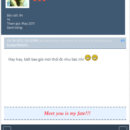
Bài viết: 94
14
Tham gia: May 2011
Danh tiếng:
0
03-19-2012, 09:32 PM
#5
(Bài viết đã được chỉnh sửa: 03-19-2012, 09:36 PM {2} bởi
kutanhhinh
.)
Hay hay, biết bao giờ mới thổi đc như bác nhỉ
Meet you is my fate!!!