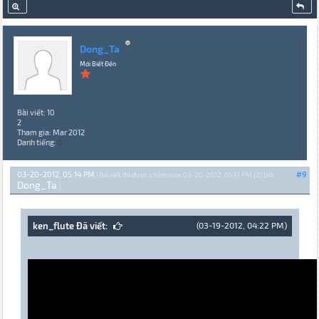
Dong_Ta
Mới Biết Đến
Bài viết: 10
2
Tham gia: Mar 2012
Danh tiếng:
0
03-20-2012, 05:14 PM
#9
(Bài viết đã được chỉnh sửa: 03-20-2012, 05:17 PM {2} bởi
Dong_Ta
.)
ken_flute Đã viết:
(03-19-2012, 04:22 PM)