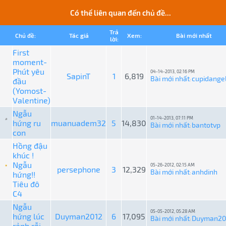
Có thể liên quan đến chủ đề...
Trả
Chủ đề:
Tác giả
Xem:
Bài mới nhất
lời:
First
moment-
Phút yêu
04-14-2013, 02:16 PM
SapinT
1
6,819
Bài mới nhất
cupidange
đầu
:
(Yomost-
Valentine)
Ngẫu
01-14-2013, 07:11 PM
hứng ru
muanuadem32
5
14,830
Bài mới nhất
bantotvp
:
con
Hồng đậu
khúc !
Ngẫu
05-26-2012, 02:15 AM
persephone
3
12,329
Bài mới nhất
anhdinh
hứng!!
:
Tiêu đô
C4
Ngẫu
05-05-2012, 05:28 AM
hứng lúc
Duyman2012
6
17,095
Bài mới nhất
Duyman20
:
rảnh rỗi