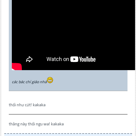
các bác chỉ giáo nhá
thổi như cứt! kakaka
thằng này thổi ngu wa! kakaka