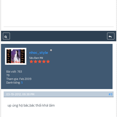
nhoc_style
Siêu Đam Mê
Bài viết: 763
79
Tham gia: Feb 2009
Danh tiếng:
5
03-19-2012, 06:38 PM
#3
up ủng hộ bác,bác thổi khá lắm