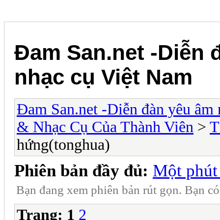
Đam San.net -Diễn 
nhạc cụ Việt Nam
Đam San.net -Diễn đàn yêu âm 
& Nhạc Cụ Của Thành Viên
>
T
hứng(tonghua)
Phiên bản đầy đủ:
Một phút
Bạn đang xem phiên bản rút gọn. Bạn c
Trang:
1
2