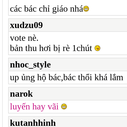
các bác chỉ giáo nhá
xudzu09
vote nè.
bản thu hơi bị rè 1chút
nhoc_style
up ủng hộ bác,bác thổi khá lắm
narok
luyến hay vãi
kutanhhinh