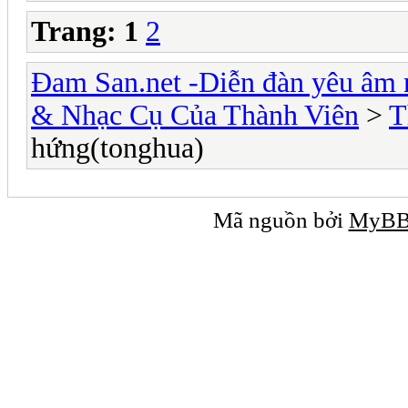
Trang:
1
2
Đam San.net -Diễn đàn yêu âm 
& Nhạc Cụ Của Thành Viên
>
T
hứng(tonghua)
Mã nguồn bởi
MyB