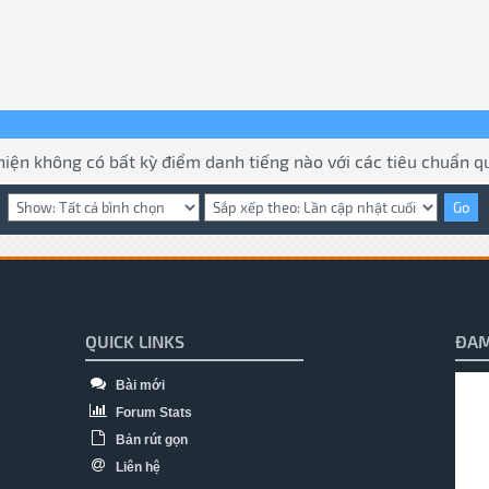
hiện không có bất kỳ điểm danh tiếng nào với các tiêu chuẩn qu
QUICK LINKS
ĐAM
Bài mới
Forum Stats
Bản rút gọn
Liên hệ