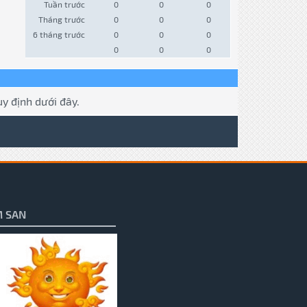
Tuần trước
0
0
0
Tháng trước
0
0
0
6 tháng trước
0
0
0
0
0
0
y định dưới đây.
 SAN