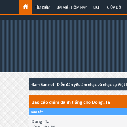
TÌM KIẾM
BÀI VIẾT HÔM NAY
LỊCH
GIÚP ĐỠ
Đam San.net -Diễn đàn yêu âm nhạc và nhạc cụ Việt
Báo cáo điểm danh tiếng cho Dong_Ta
Tóm tắt
Dong_Ta
(Mới Biết Đến)