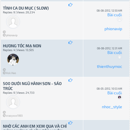
TÌNH CA DU MỤC ( SLOW)
08-08-2012, 12:50 AM
Replies: 9 | Views: 26,234
Bài cuối
:
phionavip
phionavip
HƯONG TÓC MẠ NON
08-08-2012, 12:31 AM
Replies: 4 | Views: 13,505
Bài cuối
:
thienthuymoc
Ask.Hao
500 DƯỚI NGŨ HÀNH SƠN - SÁO
TRÚC
08-05-2012, 10:53 AM
Bài cuối
Replies: 9 | Views: 24,733
:
nhoc_style
crazyxxx1993
NHỜ CÁC ANH EM XEM QUA VÀ CHỈ