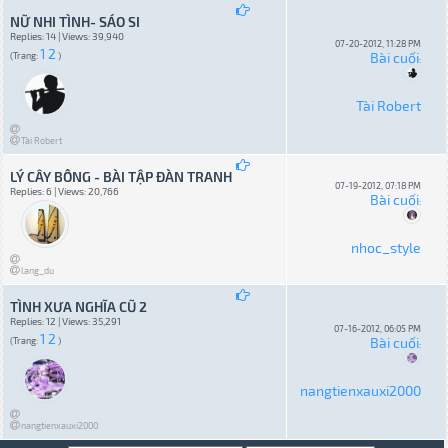
NỮ NHI TÌNH- SÁO SI
Replies: 14 | Views: 39,940
07-20-2012, 11:28 PM
1
2
Bài cuối
(Trang:
)
:
Tài Robert
Tài Robert
LÝ CÂY BÔNG - BÀI TẬP ĐÀN TRANH
07-19-2012, 07:18 PM
Replies: 6 | Views: 20,766
Bài cuối
:
nhoc_style
lang_du
TÌNH XƯA NGHĨA CŨ 2
Replies: 12 | Views: 35,291
07-16-2012, 06:05 PM
1
2
Bài cuối
(Trang:
)
:
nangtienxauxi2000
nangtienxauxi2000