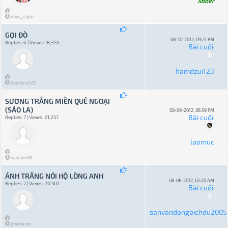
Jibber
nhoc_style
GỌI ĐÒ
08-10-2012, 09:21 PM
Replies: 6 | Views: 18,355
Bài cuối
:
hamdzui123
hamdzui123
SƯƠNG TRẰNG MIỀN QUÊ NGOẠI
(SÁO LA)
08-09-2012, 06:59 PM
Bài cuối
Replies: 7 | Views: 21,257
:
laomuc
wanabe00
ÁNH TRĂNG NÓI HỘ LÒNG ANH
08-08-2012, 02:20 AM
Replies: 7 | Views: 20,501
Bài cuối
:
sanvandongbichdu2005
phionavip