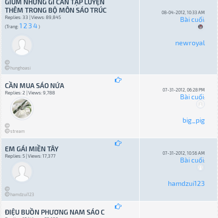
GIÙM NHỮNG GÌ CẦN TẬP LUYỆN
THÊM TRONG BỘ MÔN SÁO TRÚC
08-04-2012, 10:33 AM
Replies: 33 | Views: 89,845
Bài cuối
:
1
2
3
4
(Trang:
)
newroyal
hunghoasi
CẦN MUA SÁO NỨA
07-31-2012, 06:28 PM
Replies: 2 | Views: 9,788
Bài cuối
:
big_pig
stream
EM GÁI MIỀN TÂY
07-31-2012, 10:56 AM
Replies: 5 | Views: 17,377
Bài cuối
:
hamdzui123
hamdzui123
ĐIỆU BUỒN PHƯƠNG NAM SÁO C