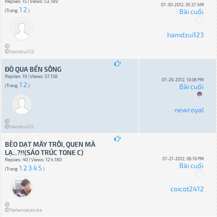
Replies: 15 | Views: 53,189
07-30-2012, 05:37 AM
1
2
Bài cuối
(Trang:
)
:
hamdzui123
hamdzui123
ĐÒ QUA BẾN SÔNG
Replies: 19 | Views: 57,158
07-29-2012, 10:06 PM
1
2
Bài cuối
(Trang:
)
:
newroyal
hamdzui123
BÈO DẠT MÂY TRÔI, QUEN MÀ
LẠ...?!!(SÁO TRÚC TONE C)
07-21-2012, 06:19 PM
Replies: 40 | Views: 124,180
Bài cuối
1
2
3
4
5
:
(Trang:
)
coicot2412
Nahamiakasuke