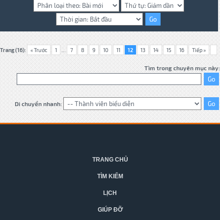
Trang (16):
« Trước
1
...
7
8
9
10
11
12
13
14
15
16
Tiếp »
Tìm trong chuyên mục này:
Di chuyển nhanh:
TRANG CHỦ
TÌM KIẾM
LỊCH
GIÚP ĐỠ