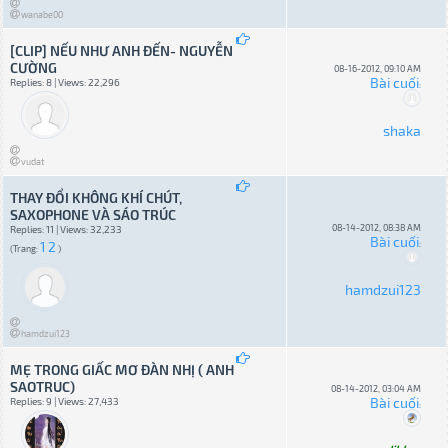
wanabe00
[CLIP] NẾU NHƯ ANH ĐẾN- NGUYỄN
CƯỜNG
08-16-2012, 09:10 AM
Bài cuối
Replies: 8 | Views: 22,296
:
shaka
vudat
THAY ĐỔI KHÔNG KHÍ CHÚT,
SAXOPHONE VÀ SÁO TRÚC
08-14-2012, 08:38 AM
Replies: 11 | Views: 32,233
Bài cuối
1
2
:
(Trang:
)
hamdzui123
hamdzui123
MẸ TRONG GIẤC MƠ ĐÀN NHỊ ( ANH
SAOTRUC)
08-14-2012, 03:04 AM
Bài cuối
Replies: 9 | Views: 27,433
: