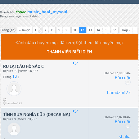
music_heal_mysoul
Jibber
,
Quản lý bởi:
Đang xem chuyên mục: 5 khách
Trang (16):
« Trước
1
...
7
8
9
10
11
12
13
14
15
16
Tiếp »
Đánh dấu chuyên mục đã xem
Đặt theo dõi chuyên mục
|
THÀNH VIÊN BIỂU DIỄN
RU LẠI CÂU HÒ SÁO C
Replies: 19 | Views: 56,427
08-17-2012, 10:07 AM
1
2
Bài cuối
(Trang:
)
:
hamdzui123
hamdzui123
TÌNH XƯA NGHĨA CŨ 3 (ORCARINA)
08-16-2012, 09:18 AM
Replies: 9 | Views: 24,922
Bài cuối
:
shaka