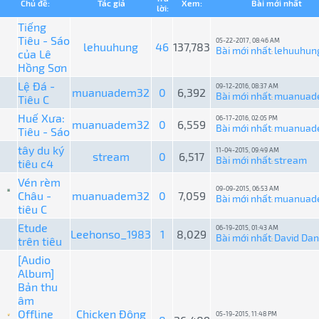
Chủ đề:
Tác giả
Xem:
Bài mới nhất
lời:
Tiếng
Tiêu - Sáo
05-22-2017, 08:46 AM
lehuuhung
46
137,783
Bài mới nhất
lehuuhun
của Lê
:
Hồng Sơn
Lệ Đá -
09-12-2016, 08:37 AM
muanuadem32
0
6,392
Bài mới nhất
muanuad
Tiêu C
:
Huế Xưa:
06-17-2016, 02:05 PM
muanuadem32
0
6,559
Bài mới nhất
muanuad
Tiêu - Sáo
:
tây du ký
11-04-2015, 09:49 AM
stream
0
6,517
Bài mới nhất
stream
tiêu c4
:
Vén rèm
09-09-2015, 06:53 AM
Châu -
muanuadem32
0
7,059
Bài mới nhất
muanuad
:
tiêu C
Etude
06-19-2015, 01:43 AM
Leehonso_1983
1
8,029
Bài mới nhất
David Da
trên tiêu
:
[Audio
Album]
Bản thu
âm
Offline
Chicken Đông
05-19-2015, 11:48 PM