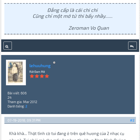
Đẳng cấp là cái chi chi
Cũng chỉ một mớ tử thi bấy nhầy......
Zeroman Vo Quan
lehuuhung
Rất Đam Mê
Bài viết: 606
24
Tham gia: Mar 2012
Danh tiếng:
2
07-19-2018, 09:31 PM
#2
Khà khà... Thật tình cờ tui đang ở trên quê hương của 2 nhạc cụ