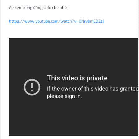
Ae xem xong đừng cười chê nhé :
https://www.youtube.com/watch?v=0NrvbmEDZzI