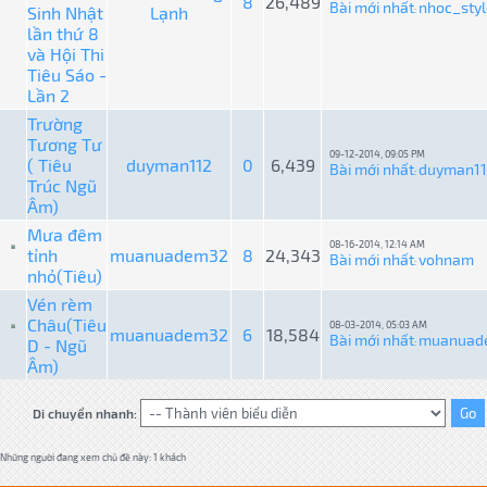
8
26,489
Bài mới nhất
nhoc_styl
Sinh Nhật
Lạnh
:
lần thứ 8
và Hội Thi
Tiêu Sáo -
Lần 2
Trường
Tương Tư
09-12-2014, 09:05 PM
( Tiêu
duyman112
0
6,439
Bài mới nhất
duyman1
:
Trúc Ngũ
Âm)
Mưa đêm
08-16-2014, 12:14 AM
tỉnh
muanuadem32
8
24,343
Bài mới nhất
vohnam
:
nhỏ(Tiêu)
Vén rèm
Châu(Tiêu
08-03-2014, 05:03 AM
muanuadem32
6
18,584
Bài mới nhất
muanuad
D - Ngũ
:
Âm)
Di chuyển nhanh:
Những người đang xem chủ đề này: 1 khách