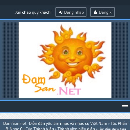
Xin chào quý khách!
Đăng nhập
Đăng kí
To
Đam San.net -Diễn đàn yêu âm nhạc và nhạc cụ Việt Nam
Tác Phẩm
>
na
& Nhạc Cụ Của Thành Viên
Thành viên biểu diễn
>
>
Lần đầu đem tiêu