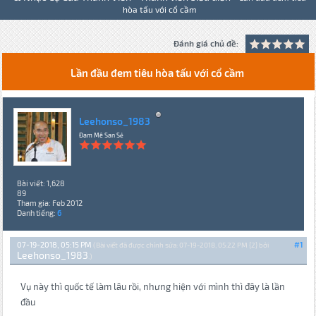
hòa tấu với cổ cầm
Đánh giá chủ đề:
Lần đầu đem tiêu hòa tấu với cổ cầm
Leehonso_1983
Đam Mê San Sẻ
Bài viết: 1,628
89
Tham gia: Feb 2012
Danh tiếng:
6
07-19-2018, 05:15 PM
#1
(Bài viết đã được chỉnh sửa: 07-19-2018, 05:22 PM {2} bởi
Leehonso_1983
.)
Vụ này thì quốc tế làm lâu rồi, nhưng hiện với mình thì đây là lần
đầu