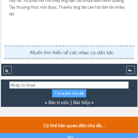
này nè. Tui phải mở cho mấy ông bạn tàu khựa Nam Ninh Quảng
Tây thưởng thức mới được. Thanks ông lão Lee hói lắm tài nhiều
tật.
Muốn tìm hiểu về các nhạc cụ dân tộc
«
Bài trước
|
Bài tiếp
»
Có thể liên quan đến chủ đề...
Trả