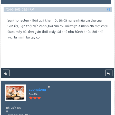
12-07-2013, 03:34 AM
#5
Sơn(honsolee - Hói) quá khen rồi, tôi đã nghe nhiều bài thu của
Sơn rồi, Bạn thổi đến cảnh giới cao rồi. nói thật là mình chỉ mới chơi
được mấy bài đơn giản thôi, mấy bài khó như hành khúc thổ nhĩ
kỳ... là mình bó tay.com
cuonglong
Đam Mê
Bài viết: 107
0
Tham gia: Jun 2012