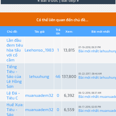
«
Bài trước
|
Bài tiếp
»
Có thể liên quan đến chủ đề...
Trả
Chủ đề:
Tác giả
Xem:
Bài mới nhất
lời:
Lần đầu
đem tiêu
07-19-2018, 09:31 PM
hòa tấu
Leehonso_1983
1
13,815
Bài mới nhất
lehuuhun
:
với cổ
cầm
Tiếng
Tiêu -
05-22-2017, 08:46 AM
Sáo của
lehuuhung
46
137,800
Bài mới nhất
lehuuhun
:
Lê Hồng
Sơn
Lệ Đá -
09-12-2016, 08:37 AM
muanuadem32
0
6,392
Bài mới nhất
muanuad
Tiêu C
:
Huế Xưa:
06-17-2016, 02:05 PM
Tiêu -
muanuadem32
0
6,559
Bài mới nhất
muanuad
:
Sáo