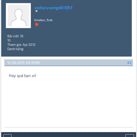
voducvuongdk1983
Amateur_flute
Bài viết: 16
10
Tham gia: Apr 2012
Danh tiếng:
0
12-06-2013, 08:19 PM
#2
Hay quá bạn ơi!