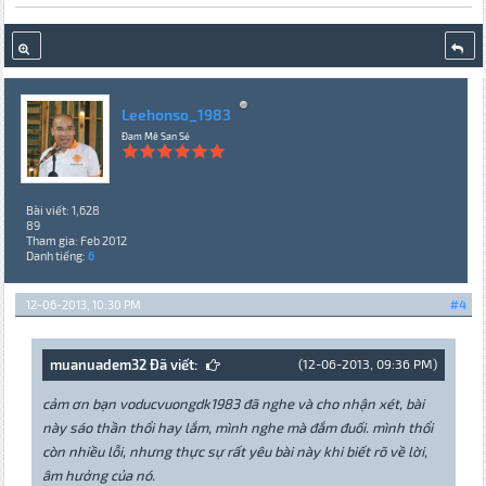
Leehonso_1983
Đam Mê San Sẻ
Bài viết: 1,628
89
Tham gia: Feb 2012
Danh tiếng:
6
12-06-2013, 10:30 PM
#4
muanuadem32 Đã viết:
(12-06-2013, 09:36 PM)
cảm ơn bạn voducvuongdk1983 đã nghe và cho nhận xét, bài
này sáo thần thổi hay lắm, mình nghe mà đắm đuối. mình thổi
còn nhiều lỗi, nhưng thực sự rất yêu bài này khi biết rõ về lời,
âm hưởng của nó.