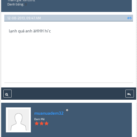
Danh tiếng:
0
12-08-2013, 09:47 AM
#6
lạnh quá anh àHHH hi'c
muanuadem32
Đam Mê