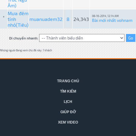
Âm)
Mưa đêm
08-16-2014, 12:14 AM
tỉnh
muanuadem32
8
24,343
Bài mới nhất
vohnam
:
nhỏ(Tiêu)
Di chuyển nhanh:
Những người đang xem chủ đề này: 1 khách
TRANG CHỦ
TÌM KIẾM
LỊCH
GIÚP ĐỠ
XEM VIDEO