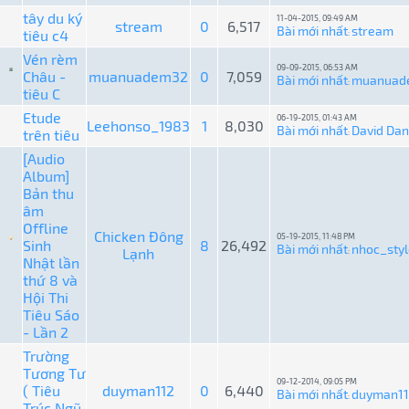
tây du ký
11-04-2015, 09:49 AM
stream
0
6,517
Bài mới nhất
stream
tiêu c4
:
Vén rèm
09-09-2015, 06:53 AM
Châu -
muanuadem32
0
7,059
Bài mới nhất
muanuad
:
tiêu C
Etude
06-19-2015, 01:43 AM
Leehonso_1983
1
8,030
Bài mới nhất
David Da
trên tiêu
:
[Audio
Album]
Bản thu
âm
Offline
Chicken Đông
05-19-2015, 11:48 PM
Sinh
8
26,492
Bài mới nhất
nhoc_styl
Lạnh
:
Nhật lần
thứ 8 và
Hội Thi
Tiêu Sáo
- Lần 2
Trường
Tương Tư
09-12-2014, 09:05 PM
( Tiêu
duyman112
0
6,440
Bài mới nhất
duyman1
:
Trúc Ngũ