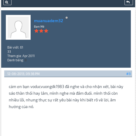
muanuadem32
Đam Mê
Bài viết: 61
33
Tham gia: Apr 2011
Danh tiếng:
0
12-06-2013, 09:36 PM
#3
cảm ơn bạn voducvuongdk1983 đã nghe và cho nhận xét, bài này
sáo thần thổi hay lắm, mình nghe mà đắm đuối. mình thổi còn
nhiều lỗi, nhưng thực sự rất yêu bài này khi biết rõ về lời, âm
hưởng của nó.