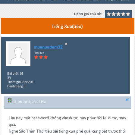
Đánh giá chủ đề:
Tiếng Xưa(tiêu)
muanuadem32
Đam Mê
Bài viết: 61
33
Tham gia: Apr 2011
Danh tiếng:
0
#1
12-06-2013, 03:05 PM
Lâu nay mất bassword không vào được, nay phục hồi lại được, may
quá.
Nghe Sáo Thần Thổi tiêu bài tiếng xưa phê quá, cũng bắt trước thổi