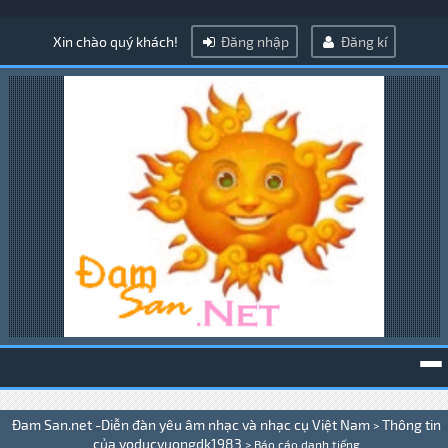
Xin chào quý khách!
Đăng nhập
Đăng kí
To
Đam San.net -Diễn đàn yêu âm nhạc và nhạc cụ Việt Nam
Thông tin
>
na
của voducvuongdk1983
>
Báo cáo danh tiếng