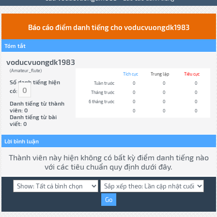
Báo cáo điểm danh tiếng cho voducvuongdk1983
Tóm tắt
voducvuongdk1983
(Amateur_flute)
Tích cực
Trung lập
Tiêu cực
Số danh tiếng hiện
Tuần trước
0
0
0
0
có:
Tháng trước
0
0
0
6 tháng trước
0
0
0
Danh tiếng từ thành
viên: 0
0
0
0
Danh tiếng từ bài
viết: 0
Lời bình luận
Thành viên này hiện không có bất kỳ điểm danh tiếng nào
với các tiêu chuẩn quy định dưới đây.