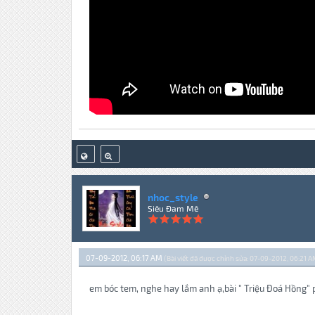
nhoc_style
Siêu Đam Mê
07-09-2012, 06:17 AM
(Bài viết đã được chỉnh sửa: 07-09-2012, 06:21 A
em bóc tem, nghe hay lắm anh ạ,bài " Triệu Đoá Hồng" 