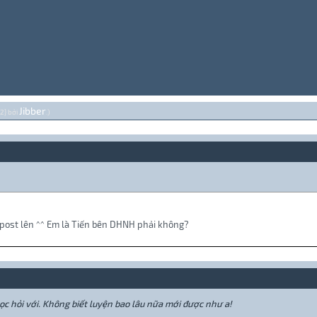
Jibber
{2} bởi
.)
rồi post lên ^^ Em là Tiến bên DHNH phải không?
ọc hỏi với. Không biết luyện bao lâu nữa mới được như a!