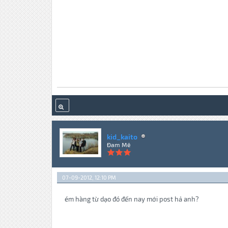
kid_kaito
Đam Mê
07-09-2012, 12:10 PM
ém hàng từ dạo đó đến nay mới post hả anh?