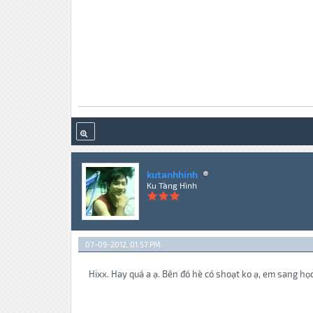
kutanhhinh
Ku Tàng Hình
07-09-2012, 01:57 PM
Hixx. Hay quá a ạ. Bên đó hè có shoạt ko ạ, em sang họ