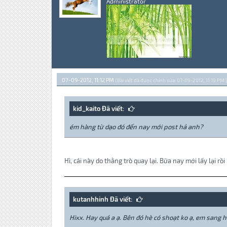
Administrator
07-09-2012, 11:12 PM
(Bài viết đã được chỉnh sửa: 07-09-2012, 11:19 PM 
kid_kaito Đã viết:
ém hàng từ dạo đó đến nay mới post hả anh?
Hì, cái này do thằng trò quay lại. Bữa nay mới lấy lại 
kutanhhinh Đã viết:
Hixx. Hay quá a ạ. Bên đó hè có shoạt ko ạ, em sang h