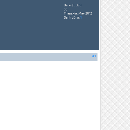
Bài viết: 378
36
Tham gia: May 2012
Danh tiếng:
1
#1