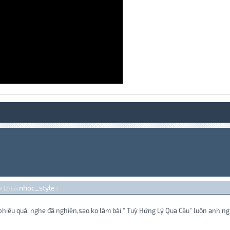
nhoc_style
M {2} bởi
.)
phiêu quá, nghe đã nghiền,sao ko làm bài " Tuỳ Hứng Lý Qua Cầu" luôn anh ng