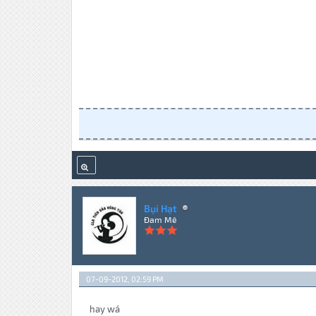
Bụi Hạt
Đam Mê
07-09-2012, 02:59 PM
hay wá