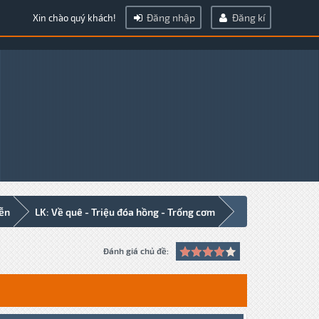
Đăng nhập
Đăng kí
Xin chào quý khách!
iễn
LK: Về quê - Triệu đóa hồng - Trống cơm
Đánh giá chủ đề: