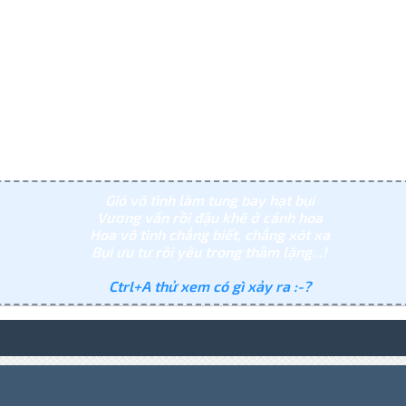
Gió vô tình làm tung bay hạt bụi
Vương vấn rồi đậu khẽ ở cánh hoa
Hoa vô tình chẳng biết, chẳng xót xa
Bụi ưu tư rồi yêu trong thầm lặng...!
Ctrl+A thử xem có gì xảy ra :-?