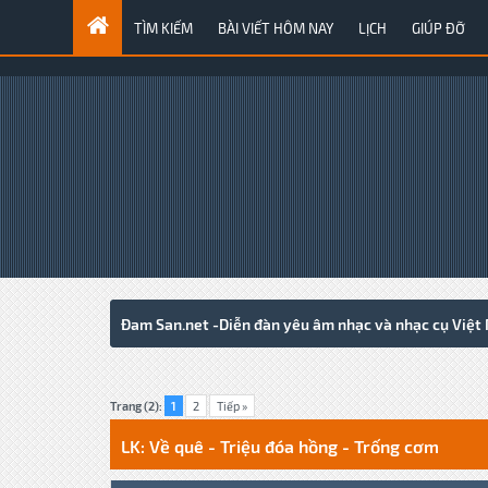
TÌM KIẾM
BÀI VIẾT HÔM NAY
LỊCH
GIÚP ĐỠ
Đam San.net -Diễn đàn yêu âm nhạc và nhạc cụ Việt
2 Votes - 4 Average
1
2
3
4
5
Trang (2):
1
2
Tiếp »
LK: Về quê - Triệu đóa hồng - Trống cơm