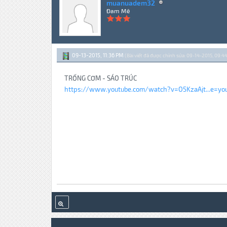
muanuadem32
Đam Mê
09-13-2015, 11:36 PM
(Bài viết đã được chỉnh sửa: 09-14-2015, 09:4
TRỐNG CƠM - SÁO TRÚC
https://www.youtube.com/watch?v=O5KzaAjt...e=you