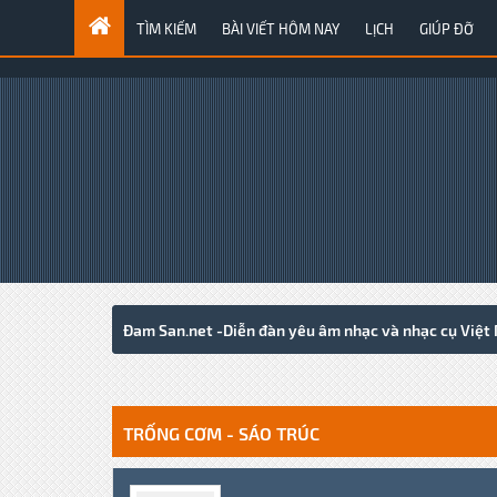
TÌM KIẾM
BÀI VIẾT HÔM NAY
LỊCH
GIÚP ĐỠ
Đam San.net -Diễn đàn yêu âm nhạc và nhạc cụ Việt
0 Votes - 0 Average
1
2
3
4
5
TRỐNG CƠM - SÁO TRÚC