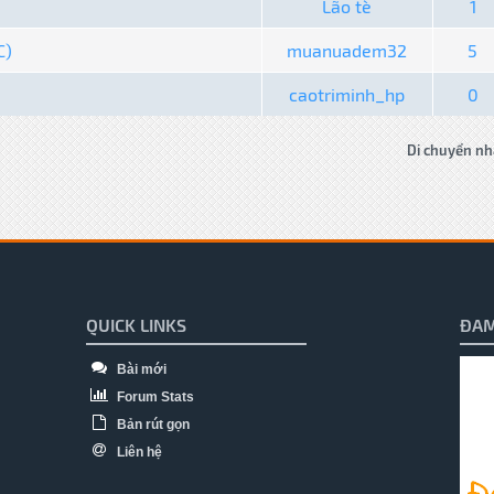
Lão tè
1
C)
muanuadem32
5
caotriminh_hp
0
Di chuyển nh
QUICK LINKS
ĐAM
Bài mới
Forum Stats
Bản rút gọn
Liên hệ