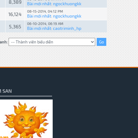
8,389
Bài mới nhất
ngockhuongkk
:
08-15-2014, 04:12 PM
16,124
Bài mới nhất
ngockhuongkk
:
06-10-2014, 06:19 AM
5,365
Bài mới nhất
caotriminh_hp
:
anh:
 SAN