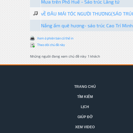
Mưa trên Phố Huế - Sáo trúc Lãng tử
vỀ ĐÂU MÁI TÓC NGƯỜI THƯƠNG(SÁO TRÚ
Nắng ấm quê hương- sáo trúc Cao Trí Minh
Xem ở phiên bản có thể in
Theo dõi chủ đề này
Những người đang xem chủ đề này: 1 khách
TRANG CHỦ
TÌM KIẾM
LỊCH
GIÚP ĐỠ
XEM VIDEO