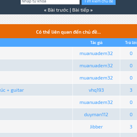
«
Bài trước
|
Bài tiếp
»
Có thể liên quan đến chủ đề...
Tác giả
Trả lời
muanuadem32
0
muanuadem32
0
muanuadem32
0
úc + guitar
vhq193
3
muanuadem32
0
duyman112
0
Jibber
3