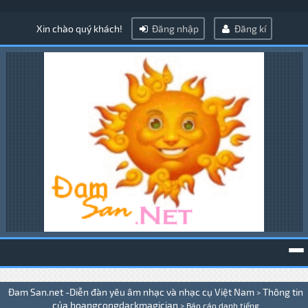
Xin chào quý khách!
Đăng nhập
Đăng kí
To
Đam San.net -Diễn đàn yêu âm nhạc và nhạc cụ Việt Nam
Thông tin
>
na
của hoangcongdarkmagician
>
Báo cáo danh tiếng