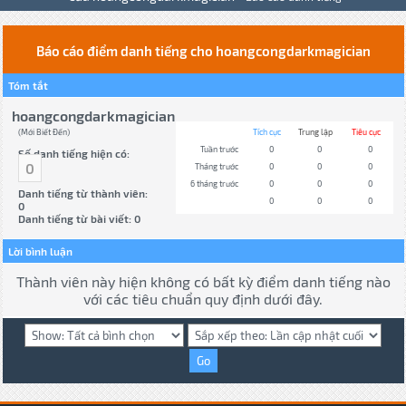
Báo cáo điểm danh tiếng cho hoangcongdarkmagician
Tóm tắt
hoangcongdarkmagician
(Mới Biết Đến)
Tích cực
Trung lập
Tiêu cực
Tuần trước
0
0
0
Số danh tiếng hiện có:
0
Tháng trước
0
0
0
6 tháng trước
0
0
0
Danh tiếng từ thành viên:
0
0
0
0
Danh tiếng từ bài viết: 0
Lời bình luận
Thành viên này hiện không có bất kỳ điểm danh tiếng nào
với các tiêu chuẩn quy định dưới đây.