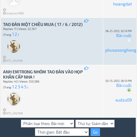
hoangdat
crazyxxx1993
TAO ĐÀN MỘT CHIỀU MƯA ( 17 / 6 / 2012)
Replies: 11 | Views: 32,167
06-21-2012, 02:19 PM
1
2
Bài cuối
(Trang:
)
:
phusasonghong
KTS_CHUYEN
ANH EMTRONG NHÓM TAO ĐÀN VÀO HỌP
KHẨN CẤP NHA !
03-15-2012, 06:10 PM
Replies: 43 | Views: 120,586
Bài cuối
1
2
3
4
5
:
(Trang:
)
xudzu09
KTS_CHUYEN