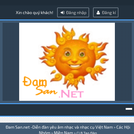
Xin chào quý khách!
Đăng nhập
Đăng kí
To
Đam San.net -Diễn đàn yêu âm nhạc và nhạc cụ Việt Nam
Các Hội
>
na
Nhóm
Miền Nam
>
>
CLB Tao Đàn