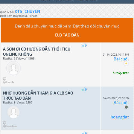
KTS_CHUYEN
Quản lý bởi:
Đang xem chuyên mục: 1 khách
Đánh dấu chuyên mục đã xem
Đặt theo dõi chuyên mục
|
CLB TAO ĐÀN
A SƠN ƠI CÓ HƯỚNG DẪN THỔI TIÊU
ONLINE KHÔNG
01-14-2022, 10:14 PM
Bài cuối
Replies: 2 | Views: 11,363
:
Luckystar
karote
NHỜ HƯỚNG DẪN THAM GIA CLB SÁO
TRÚC TAO ĐÀN
04-03-2016, 07:56 PM
Bài cuối
Replies: 1 | Views: 7,167
:
hoangdat
trinhtam