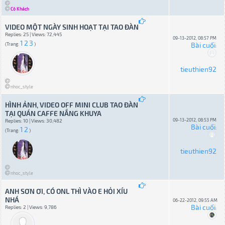
Cô Khách
VIDEO MỘT NGÀY SINH HOẠT TẠI TAO ĐÀN
Replies: 25 | Views: 72,445
09-13-2012, 08:57 PM
1
2
3
Bài cuối
(Trang:
)
:
tieuthien92
nhoc_style
HÌNH ẢNH, VIDEO OFF MINI CLUB TAO ĐÀN
TẠI QUÁN CAFFE NẮNG KHUYA
09-13-2012, 08:53 PM
Replies: 10 | Views: 30,482
Bài cuối
1
2
:
(Trang:
)
tieuthien92
nhoc_style
ANH SƠN ƠI, CÓ ONL THÌ VÀO E HỎI XÍU
NHÁ
06-22-2012, 09:55 AM
Bài cuối
Replies: 2 | Views: 9,786
: