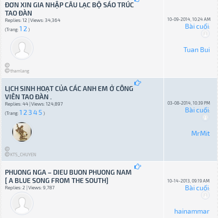
ĐƠN XIN GIA NHẬP CÂU LẠC BỘ SÁO TRÚC
TAO ĐÀN
10-09-2014, 10:24 AM
Replies: 12 | Views: 34,364
Bài cuối
1
2
:
(Trang:
)
Tuan Bui
thamlang
LỊCH SINH HOẠT CỦA CÁC ANH EM Ở CÔNG
VIÊN TAO ĐÀN .
03-08-2014, 10:39 PM
Replies: 44 | Views: 124,897
Bài cuối
1
2
3
4
5
:
(Trang:
)
MrMit
KTS_CHUYEN
PHUONG NGA – DIEU BUON PHUONG NAM
[ A BLUE SONG FROM THE SOUTH]
10-14-2013, 09:19 AM
Bài cuối
Replies: 2 | Views: 9,787
:
hainammar