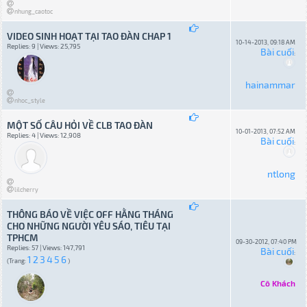
nhung_caotoc
VIDEO SINH HOẠT TẠI TAO ĐÀN CHAP 1
10-14-2013, 09:18 AM
Replies: 9 | Views: 25,795
Bài cuối
:
hainammar
nhoc_style
MỘT SỐ CÂU HỎI VỀ CLB TAO ĐÀN
10-01-2013, 07:52 AM
Replies: 4 | Views: 12,908
Bài cuối
:
ntlong
lilcherry
THÔNG BÁO VỀ VIỆC OFF HẰNG THÁNG
CHO NHỮNG NGƯỜI YÊU SÁO, TIÊU TẠI
TPHCM
09-30-2012, 07:40 PM
Replies: 57 | Views: 147,791
Bài cuối
:
1
2
3
4
5
6
(Trang:
)
Cô Khách