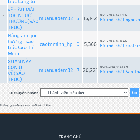
trúc Lãng tử
vỀ ĐÂU MÁI
TÓC NGƯỜI
08-15-2014, 04:12 PM
muanuadem32
5
16,142
Bài mới nhất
ngockh
THƯƠNG(SÁO
:
TRÚC)
Nắng ấm quê
hương- sáo
06-10-2014, 06:19 AM
caotriminh_hp
0
5,366
Bài mới nhất
caotri
trúc Cao Trí
:
Minh
XUÂN NÀY
CON Ứ
02-08-2014, 10:43 AM
muanuadem32
7
20,221
Bài mới nhất
Sao Th
VỀ(SÁO
:
TRÚC)
Di chuyển nhanh:
Những người đang xem chủ đề này: 1 khách
TRANG CHỦ