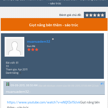
- sáo trúc
Đánh giá chủ đề:
Giọt nắng bên thềm - sáo trúc
muanuadem32
Đam Mê
Bài viết: 61
33
Tham gia: Apr 2011
Danh tiếng:
0
#1
09-09-2015, 06:50 AM
(Bài viết đã được chỉnh sửa: 09-09-2015, 07:00 AM {2} bởi
muanuadem32
.)
https://www.youtube.com/watch?v=eNQfZe1SUvk
Giọt nắng bên
thềm - sáo trúc