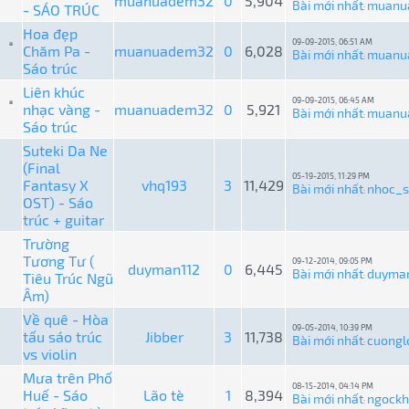
muanuadem32
0
5,904
Bài mới nhất
muanu
- SÁO TRÚC
:
Hoa đẹp
09-09-2015, 06:51 AM
Chăm Pa -
muanuadem32
0
6,028
Bài mới nhất
muanu
:
Sáo trúc
Liên khúc
09-09-2015, 06:45 AM
nhạc vàng -
muanuadem32
0
5,921
Bài mới nhất
muanu
:
Sáo trúc
Suteki Da Ne
(Final
05-19-2015, 11:29 PM
Fantasy X
vhq193
3
11,429
Bài mới nhất
nhoc_s
:
OST) - Sáo
trúc + guitar
Trường
Tương Tư (
09-12-2014, 09:05 PM
duyman112
0
6,445
Bài mới nhất
duyma
Tiêu Trúc Ngũ
:
Âm)
Về quê - Hòa
09-05-2014, 10:39 PM
tấu sáo trúc
Jibber
3
11,738
Bài mới nhất
cuongl
:
vs violin
Mưa trên Phố
08-15-2014, 04:14 PM
Huế - Sáo
Lão tè
1
8,394
Bài mới nhất
ngockh
: