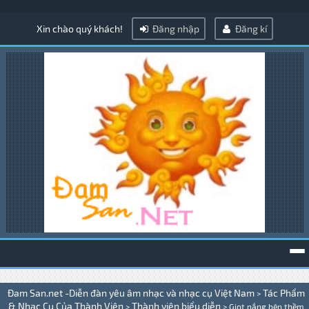
Xin chào quý khách!
Đăng nhập
Đăng kí
To
Đam San.net -Diễn đàn yêu âm nhạc và nhạc cụ Việt Nam
Tác Phẩm
>
na
& Nhạc Cụ Của Thành Viên
Thành viên biểu diễn
>
>
Giọt nắng bên thềm