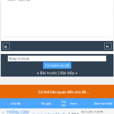
«
Bài trước
|
Bài tiếp
»
Có thể liên quan đến chủ đề...
Trả
Chủ đề:
Tác giả
Xem:
Bài mới nhất
lời:
TRỐNG CƠM
09-13-2015, 11:36 PM