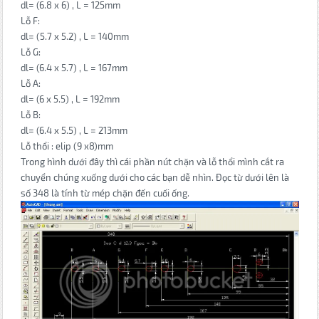
dl= (6.8 x 6) , L = 125mm
Lỗ F:
dl= (5.7 x 5.2) , L = 140mm
Lỗ G:
dl= (6.4 x 5.7) , L = 167mm
Lỗ A:
dl= (6 x 5.5) , L = 192mm
Lỗ B:
dl= (6.4 x 5.5) , L = 213mm
Lỗ thổi : elip (9 x8)mm
Trong hình dưới đây thì cái phần nút chặn và lỗ thổi mình cắt ra
chuyển chúng xuống dưới cho các bạn dễ nhìn. Đọc từ dưới lên là
số 348 là tính từ mép chặn đến cuối ống.