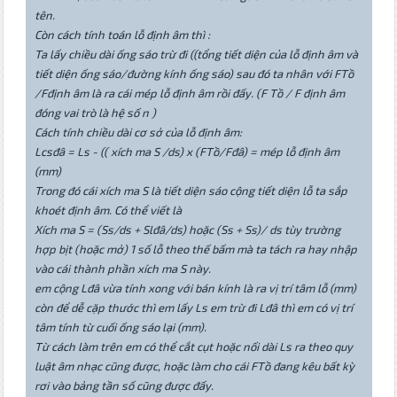
tên.
Còn cách tính toán lỗ định âm thì :
Ta lấy chiều dài ống sáo trừ đi ((tổng tiết diện của lỗ định âm và
tiết diện ống sáo/đường kính ống sáo) sau đó ta nhân với FTồ
/Fđịnh âm là ra cái mép lỗ định âm rồi đấy. (F Tồ / F định âm
đóng vai trò là hệ số n )
Cách tính chiều dài cơ sở của lỗ định âm:
Lcsđâ = Ls - (( xích ma S /ds) x (FTồ/Fđâ) = mép lỗ định âm
(mm)
Trong đó cái xích ma S là tiết diện sáo cộng tiết diện lỗ ta sắp
khoét định âm. Có thể viết là
Xích ma S = (Ss/ds + Slđâ/ds) hoặc (Ss + Ss)/ ds tùy trường
hợp bịt (hoặc mở) 1 số lỗ theo thế bấm mà ta tách ra hay nhập
vào cái thành phần xích ma S này.
em cộng Lđâ vừa tính xong với bán kính là ra vị trí tâm lỗ (mm)
còn để dễ cặp thước thì em lấy Ls em trừ đi Lđâ thì em có vị trí
tâm tính từ cuối ống sáo lại (mm).
Từ cách làm trên em có thể cắt cụt hoặc nối dài Ls ra theo quy
luật âm nhạc cũng được, hoặc làm cho cái FTồ đang kêu bất kỳ
rơi vào bảng tần số cũng được đấy.