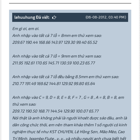
lehuuhung Đã viết:
(06-08-2012, 03:40 PM)
Em gì ơi, em ơi.
Anh nhập vào tất cả 7 lỗ = 8mm em thử xem sao:
209.67 190.44 168.66 143.97 129.30 99.40 65.52
Anh nhập vào tất cả 7 lỗ = 9mm em thử xem sao:
211.95 192.61 170.65 145.71 130.59 100.23 65.77
Anh nhập vào tất cả 7 lỗ đều bằng 8.5mm em thử xem sao:
210.77 191.49 169.62 144.81 129.92 99.80 65.64
Anh nhập vào C = 9, D = 8, E = 8, F = 7 , G = 8 , A = 8, B = 8, em
thử xem sao:
209.72 190.50 168.71 144.54 129.90 100.07 65.77
Nói thật là anh không phải là người khoét được sáo đâu, anh là
dân công chức thôi, em nên tham khảo thêm 1 số người có kinh
nghiệm thực tế như KST CHUYEN, Lê Hồng Sơn, Mão Mèo, Cao
Trí Minh, boombo Flute...v..v...và nhiều người anh chưa biết hết