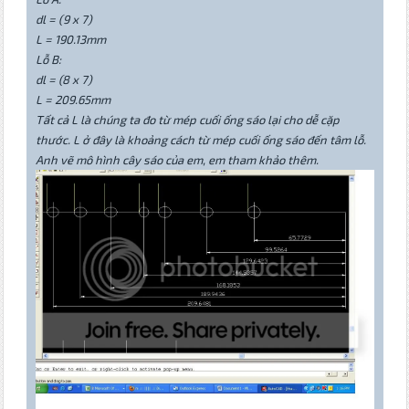
dl = (9 x 7)
L = 190.13mm
Lỗ B:
dl = (8 x 7)
L = 209.65mm
Tất cả L là chúng ta đo từ mép cuối ống sáo lại cho dễ cặp
thước. L ở đây là khoảng cách từ mép cuối ống sáo đến tâm lỗ.
Anh vẽ mô hình cây sáo của em, em tham khảo thêm.