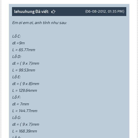
lehuuhung Đã viết:
(06-08-2012, 01:35 PM)
Em ơi em ơi, anh tính như sau:
Lỗ C:
dl =9m
L = 65.77mm
Lỗ D:
dl = ( 9 x 7)mm
L = 99.53mm
Lỗ E:
dl = ( 9 x 8)mm
L = 129.64mm
Lỗ F:
dl = 7mm
L = 144.77mm
Lỗ G:
dl = ( 9 x 7)mm
L = 168.39mm
Lỗ A: