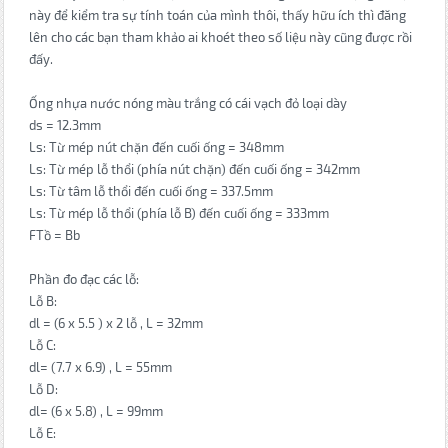
này để kiểm tra sự tính toán của mình thôi, thấy hữu ích thì đăng
lên cho các bạn tham khảo ai khoét theo số liệu này cũng được rồi
đấy.
Ống nhựa nước nóng màu trắng có cái vạch đỏ loại dày
ds = 12.3mm
Ls: Từ mép nút chặn đến cuối ống = 348mm
Ls: Từ mép lỗ thổi (phía nút chặn) đến cuối ống = 342mm
Ls: Từ tâm lỗ thổi đến cuối ống = 337.5mm
Ls: Từ mép lỗ thổi (phía lỗ B) đến cuối ống = 333mm
FTồ = Bb
Phần đo đạc các lỗ:
Lỗ B:
dl = (6 x 5.5 ) x 2 lỗ , L = 32mm
Lỗ C:
dl= (7.7 x 6.9) , L = 55mm
Lỗ D:
dl= (6 x 5.8) , L = 99mm
Lỗ E: