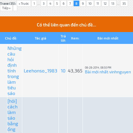
Trang (35):
« Trước
1
...
3
4
5
6
7
8
9
10
11
12
13
...
35
Tiếp »
Có thể liên quan đến chủ đề...
Trả
Chủ đề:
Tác giả
Xem:
Bài mới nhất
lời:
Những
câu
hỏi
định
08-28-2014, 08:50 PM
tính
Leehonso_1983
10
43,365
Bài mới nhất
vinhnguyen
:
trong
làm
tiêu
sáo
[hỏi]
cách
làm
sáo
bằng
ống