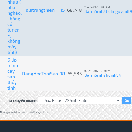
nhựa (
nhà
11-27-2012, 03:03 AM
buitrungthien
15
68,748
Bài mới nhất
dhnguyen89
nghèo,
:
không
có
tuner
E,
không
máy
tính)
Giúp
mình
cây
02-24-2012, 12:00 PM
DangHocThoiSao
18
65,535
Bài mới nhất
dinh94
sáo
:
thủy
tinh
Di chuyển nhanh:
Những người đang xem chủ đề này: 1 khách