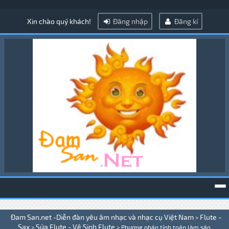
Xin chào quý khách!
Đăng nhập
Đăng kí
To
Đam San.net -Diễn đàn yêu âm nhạc và nhạc cụ Việt Nam
Flute -
>
na
Sax
Sửa Flute - Vệ Sinh Flute
>
>
Phương pháp tính toán làm sáo .