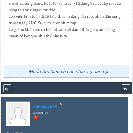
âm nhạc cũng được, hoặc làm cho cái FTồ đang kêu bất kỳ rơi vào
bảng tần số cũng được đấy.
Còn việc tính toán lỗ kế tiếp thì anh đang lắp ráp, phấn đấu xong
trước ngày 21/6. Sự bù trừ rất phức tạp.
Có gì khó khăn em cứ hò hét, anh sẽ dành thời gian, anh cũng
muốn có kết quả như thế nào nữa.
Muốn tìm hiểu về các nhạc cụ dân tộc
dhnguyen89
Mới Biết Đến