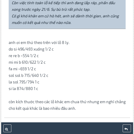
Còn việc tính toán lỗ kế tiếp thì anh đang lắp ráp, phấn đấu
xong trước ngày 21/6. Sự bù trừ rất phức tạp.
Có gì khó khăn em cứ hò hét, anh sẽ dành thời gian, anh cũng
muốn có kết quả như thế nào nữa.
anh ơi em thử theo trên với lỗ 8 ly.
do si 496/493 xuống 1/2 c
re re b ~554 1/2 c
mi mi b 610/622 1/2 c
fa mi ~659 1/2 c
sol sol b 715/640 1/2 c
la sol 795/794 1 c
si la 874/880 1 c
còn kích thước theo các lỗ khác em chưa thử nhưng em nghĩ chẳng
cho kết quả khác là bao nhiêu đâu anh.