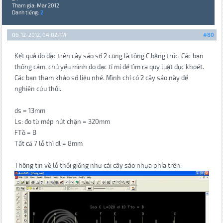
Tham gia: Mar 2012
Danh tiếng:
2
06-12-2012, 04:02 PM
#80
Kết quả đo đạc trên cây sáo số 2 cũng là tông C bằng trúc. Các bạn
thông cảm, chủ yếu mình đo đạc tỉ mỉ để tìm ra quy luật đục khoét.
Các bạn tham khảo số liệu nhé. Mình chỉ có 2 cây sáo này để
nghiên cứu thôi.
ds = 13mm
Ls: đo từ mép nút chặn = 320mm
FTồ = B
Tất cả 7 lỗ thì dl = 8mm
Thông tin về lỗ thổi giống như cái cây sáo nhựa phía trên.