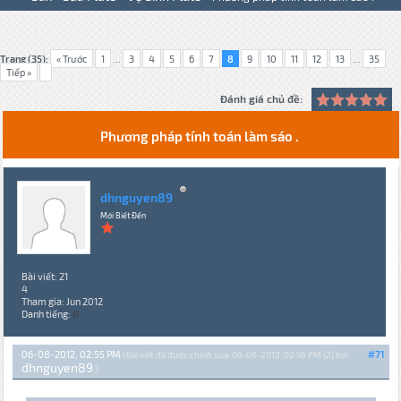
Trang (35):
« Trước
1
...
3
4
5
6
7
8
9
10
11
12
13
...
35
Tiếp »
Đánh giá chủ đề:
Phương pháp tính toán làm sáo .
dhnguyen89
Mới Biết Đến
Bài viết: 21
4
Tham gia: Jun 2012
Danh tiếng:
0
06-08-2012, 02:55 PM
#71
(Bài viết đã được chỉnh sửa: 06-08-2012, 02:56 PM {2} bởi
dhnguyen89
.)