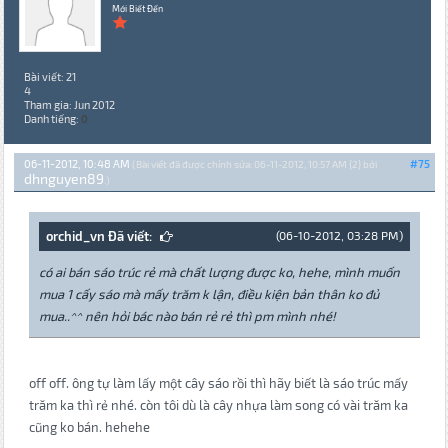
Mới Biết Đến
Bài viết: 21
4
Tham gia: Jun 2012
Danh tiếng:
0
06-11-2012, 10:48 AM
#75
(Bài viết đã được chỉnh sửa: 06-11-2012, 10:57 AM {2} bởi
dhnguyen89
.)
orchid_vn Đã viết:
(06-10-2012, 03:28 PM)
có ai bán sáo trúc rẻ mà chất lượng được ko, hehe, mình muốn
mua 1 cấy sáo mà mấy trăm k lận, điều kiện bản thân ko đủ
mua..^^ nên hỏi bác nào bán rẻ rẻ thì pm mình nhé!
off off. ông tự làm lấy một cây sáo rồi thì hãy biết là sáo trúc mấy
trăm ka thì rẻ nhé. còn tôi dù là cây nhựa làm song có vài trăm ka
cũng ko bán. hehehe