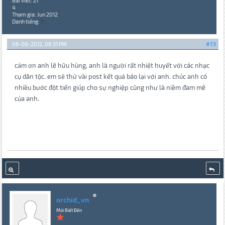
Bài viết: 21
4
Tham gia: Jun 2012
Danh tiếng:
0
06-08-2012, 06:31 PM
#73
cảm ơn anh lê hữu hùng, anh là người rất nhiệt huyết với các nhạc
cụ dân tộc. em sẽ thử vài post kết quả báo lại với anh. chúc anh có
nhiều bước đột tiến giúp cho sự nghiệp cũng như là niềm đam mê
của anh.
orchid_vn
Mới Biết Đến