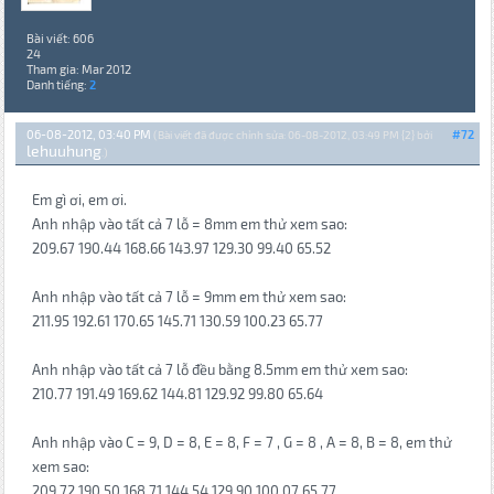
Bài viết: 606
24
Tham gia: Mar 2012
Danh tiếng:
2
06-08-2012, 03:40 PM
#72
(Bài viết đã được chỉnh sửa: 06-08-2012, 03:49 PM {2} bởi
lehuuhung
.)
Em gì ơi, em ơi.
Anh nhập vào tất cả 7 lỗ = 8mm em thử xem sao:
209.67 190.44 168.66 143.97 129.30 99.40 65.52
Anh nhập vào tất cả 7 lỗ = 9mm em thử xem sao:
211.95 192.61 170.65 145.71 130.59 100.23 65.77
Anh nhập vào tất cả 7 lỗ đều bằng 8.5mm em thử xem sao:
210.77 191.49 169.62 144.81 129.92 99.80 65.64
Anh nhập vào C = 9, D = 8, E = 8, F = 7 , G = 8 , A = 8, B = 8, em thử
xem sao:
209.72 190.50 168.71 144.54 129.90 100.07 65.77