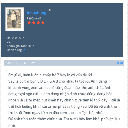
lehuuhung
Rất Đam Mê
Bài viết: 606
24
Tham gia: Mar 2012
Danh tiếng:
2
06-11-2012, 12:21 PM
#76
Em gì ơi, luôn luôn bị thấp hả ? Vậy là có vấn đề rồi.
Vậy là bù trừ bọn C D E F G A B cho nhau là tốt rồi. Anh đang
khoanh vùng xem anh sai ở công đoạn nào. Đợi anh chút. Anh
đang nghi ngờ cái Ls anh đang nhận định chưa đúng, đang băn
khoăn là Ls từ mép nút chặn hay chính giữa tâm lỗ thổi đây. 1 cái là
thể tích buồng khí, 1 cái là nơi phát ra tiếng kêu. Để tối về anh thử
trừ Ls đi 7mm ngay từ ban đầu xem sao, em đợi chút nhé.
Để anh tính toán thêm chút nữa. Em từ từ hãy làm khỏi phí vật liệu
nha.