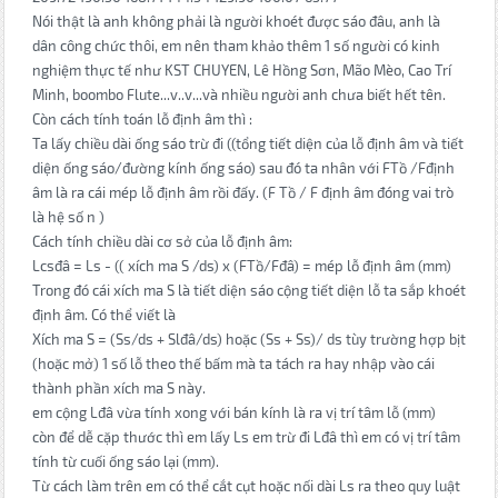
Nói thật là anh không phải là người khoét được sáo đâu, anh là
dân công chức thôi, em nên tham khảo thêm 1 số người có kinh
nghiệm thực tế như KST CHUYEN, Lê Hồng Sơn, Mão Mèo, Cao Trí
Minh, boombo Flute...v..v...và nhiều người anh chưa biết hết tên.
Còn cách tính toán lỗ định âm thì :
Ta lấy chiều dài ống sáo trừ đi ((tổng tiết diện của lỗ định âm và tiết
diện ống sáo/đường kính ống sáo) sau đó ta nhân với FTồ /Fđịnh
âm là ra cái mép lỗ định âm rồi đấy. (F Tồ / F định âm đóng vai trò
là hệ số n )
Cách tính chiều dài cơ sở của lỗ định âm:
Lcsđâ = Ls - (( xích ma S /ds) x (FTồ/Fđâ) = mép lỗ định âm (mm)
Trong đó cái xích ma S là tiết diện sáo cộng tiết diện lỗ ta sắp khoét
định âm. Có thể viết là
Xích ma S = (Ss/ds + Slđâ/ds) hoặc (Ss + Ss)/ ds tùy trường hợp bịt
(hoặc mở) 1 số lỗ theo thế bấm mà ta tách ra hay nhập vào cái
thành phần xích ma S này.
em cộng Lđâ vừa tính xong với bán kính là ra vị trí tâm lỗ (mm)
còn để dễ cặp thước thì em lấy Ls em trừ đi Lđâ thì em có vị trí tâm
tính từ cuối ống sáo lại (mm).
Từ cách làm trên em có thể cắt cụt hoặc nối dài Ls ra theo quy luật