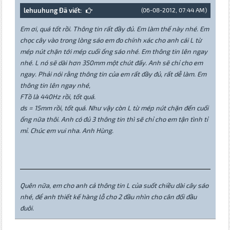
lehuuhung Đã viết:
(06-08-2012, 07:44 AM)
Em ơi, quá tốt rồi. Thông tin rất đầy đủ. Em làm thế này nhé. Em
chọc cây vào trong lòng sáo em đo chính xác cho anh cái L từ
mép nút chặn tới mép cuối ống sáo nhé. Em thông tin lên ngay
nhé. L nó sẽ dài hơn 350mm một chút đấy. Anh sẽ chỉ cho em
ngay. Phải nói rằng thông tin của em rất đầy đủ, rất dễ làm. Em
thông tin lên ngay nhé,
FTồ là 440Hz rồi, tốt quá.
ds = 15mm rồi, tốt quá. Như vậy còn L từ mép nút chặn đến cuối
ống nữa thôi. Anh có đủ 3 thông tin thì sẽ chỉ cho em tận tình tỉ
mỉ. Chúc em vui nha. Anh Hùng.
Quên nữa, em cho anh cả thông tin L của suốt chiều dài cây sáo
nhé, để anh thiết kế hàng lỗ cho 2 đầu nhìn cho cân đối đầu
đuôi.