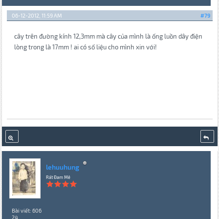
06-12-2012, 11:59 AM
#79
cây trên đường kính 12,3mm mà cây của mình là ống luồn dây điện
lòng trong là 17mm ! ai có số liệu cho mình xin với!
lehuuhung
Rất Đam Mê
Bài viết: 606
24