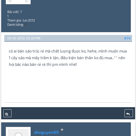
Bài viết: 7
1
Tham gia: Jun 2012
Danh tiếng:
0
06-10-2012, 03:28 PM
#74
có ai bán sáo trúc rẻ mà chất lượng được ko, hehe, mình muốn mua
1 cấy sáo mà mấy trăm k lận, điều kiện bản thân ko đủ mua..^^ nên
hỏi bác nào bán rẻ rẻ thì pm mình nhé!
dhnguyen89