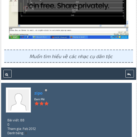
Muốn tìm hiểu về các nhạc cụ dân tộc
zipo
Đam Mê
Bài viết: 88
0
Tham gia: Feb 2012
Danh tiếng:
0