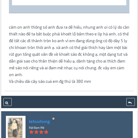
cám ơn anh thông số anh đưa ra dễ hiểu, nhưng anh ơi có lý do cần
thiết nào để ta bắt buộc phải khoét lỗ bấm theo e líp hả anh. có thể
để tất các dl thành tròn ko anh vì em đang dùng ống có độ dày 5 ly
chỉ khoan tròn thôi anh ạ. và anh có thể giải thích hay làm một bài
rút gọn tổng quát vân đề về khoét sáo đc không ạ, một dạng tut và
dẫn giải sao cho thân thiện dễ hiểu ạ, dành tặng cho ai thích đam
mê sáo nói riêng và ai đam mê nhạc cụ nói chung. đc vậy em cảm
ơn anh.
Và chiều dài cây sáo cuả em đg thử là 380 mm
lehuuhung
Rất Đam Mê