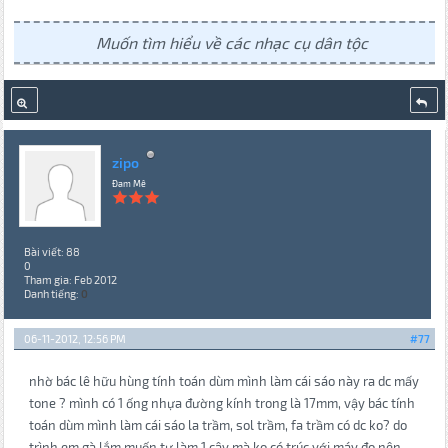
Muốn tìm hiểu về các nhạc cụ dân tộc
zipo
Đam Mê
Bài viết: 88
0
Tham gia: Feb 2012
Danh tiếng:
0
06-11-2012, 12:56 PM
#77
nhờ bác lê hữu hùng tính toán dùm mình làm cái sáo này ra dc mấy
tone ? mình có 1 ống nhựa đường kính trong là 17mm, vậy bác tính
toán dùm mình làm cái sáo la trầm, sol trầm, fa trầm có dc ko? do
trình em gà lắm muốn tự làm 1 cây mà ko có trúc với máy đo nên