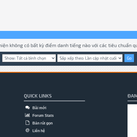
hiện không có bất kỳ điểm danh tiếng nào với các tiêu chuẩn qu
QUICK LINKS
ĐAM
Bài mới
Forum Stats
Bản rút gọn
Liên hệ