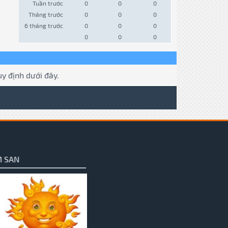
Tuần trước
0
0
0
Tháng trước
0
0
0
6 tháng trước
0
0
0
0
0
0
y định dưới đây.
 SAN