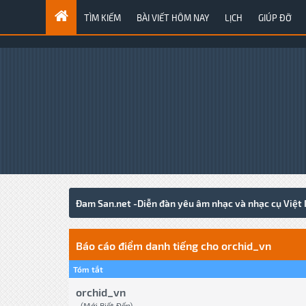
TÌM KIẾM
BÀI VIẾT HÔM NAY
LỊCH
GIÚP ĐỠ
Đam San.net -Diễn đàn yêu âm nhạc và nhạc cụ Việt
Báo cáo điểm danh tiếng cho orchid_vn
Tóm tắt
orchid_vn
(Mới Biết Đến)