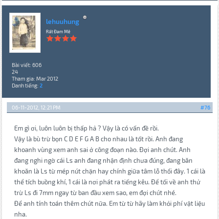
lehuuhung
Rất Đam Mê
Bài viết: 606
24
Tham gia: Mar 2012
Danh tiếng:
2
06-11-2012, 12:21 PM
#76
Em gì ơi, luôn luôn bị thấp hả ? Vậy là có vấn đề rồi.
Vậy là bù trừ bọn C D E F G A B cho nhau là tốt rồi. Anh đang
khoanh vùng xem anh sai ở công đoạn nào. Đợi anh chút. Anh
đang nghi ngờ cái Ls anh đang nhận định chưa đúng, đang băn
khoăn là Ls từ mép nút chặn hay chính giữa tâm lỗ thổi đây. 1 cái là
thể tích buồng khí, 1 cái là nơi phát ra tiếng kêu. Để tối về anh thử
trừ Ls đi 7mm ngay từ ban đầu xem sao, em đợi chút nhé.
Để anh tính toán thêm chút nữa. Em từ từ hãy làm khỏi phí vật liệu
nha.