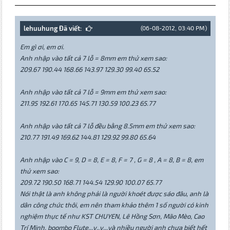
lehuuhung Đã viết:
(06-08-2012, 03:40 PM)
Em gì ơi, em ơi.
Anh nhập vào tất cả 7 lỗ = 8mm em thử xem sao:
209.67 190.44 168.66 143.97 129.30 99.40 65.52
Anh nhập vào tất cả 7 lỗ = 9mm em thử xem sao:
211.95 192.61 170.65 145.71 130.59 100.23 65.77
Anh nhập vào tất cả 7 lỗ đều bằng 8.5mm em thử xem sao:
210.77 191.49 169.62 144.81 129.92 99.80 65.64
Anh nhập vào C = 9, D = 8, E = 8, F = 7 , G = 8 , A = 8, B = 8, em
thử xem sao:
209.72 190.50 168.71 144.54 129.90 100.07 65.77
Nói thật là anh không phải là người khoét được sáo đâu, anh là
dân công chức thôi, em nên tham khảo thêm 1 số người có kinh
nghiệm thực tế như KST CHUYEN, Lê Hồng Sơn, Mão Mèo, Cao
Trí Minh, boombo Flute...v..v...và nhiều người anh chưa biết hết