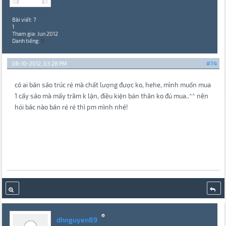
Bài viết: 7
1
Tham gia: Jun 2012
Danh tiếng:
0
06-10-2012, 03:28 PM
#74
có ai bán sáo trúc rẻ mà chất lượng được ko, hehe, mình muốn mua
1 cấy sáo mà mấy trăm k lận, điều kiện bản thân ko đủ mua..^^ nên
hỏi bác nào bán rẻ rẻ thì pm mình nhé!
dhnguyen89