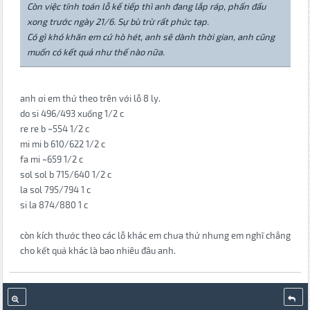
Còn việc tính toán lỗ kế tiếp thì anh đang lắp ráp, phấn đấu
xong trước ngày 21/6. Sự bù trừ rất phức tạp.
Có gì khó khăn em cứ hò hét, anh sẽ dành thời gian, anh cũng
muốn có kết quả như thế nào nữa.
anh ơi em thử theo trên với lỗ 8 ly.
do si 496/493 xuống 1/2 c
re re b ~554 1/2 c
mi mi b 610/622 1/2 c
fa mi ~659 1/2 c
sol sol b 715/640 1/2 c
la sol 795/794 1 c
si la 874/880 1 c
còn kích thước theo các lỗ khác em chưa thử nhưng em nghĩ chẳng
cho kết quả khác là bao nhiêu đâu anh.