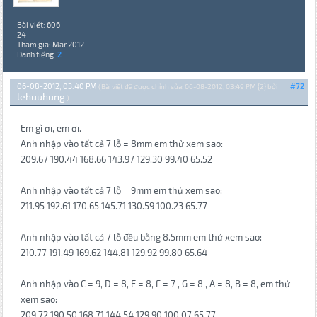
Bài viết: 606
24
Tham gia: Mar 2012
Danh tiếng:
2
06-08-2012, 03:40 PM
#72
(Bài viết đã được chỉnh sửa: 06-08-2012, 03:49 PM {2} bởi
lehuuhung
.)
Em gì ơi, em ơi.
Anh nhập vào tất cả 7 lỗ = 8mm em thử xem sao:
209.67 190.44 168.66 143.97 129.30 99.40 65.52
Anh nhập vào tất cả 7 lỗ = 9mm em thử xem sao:
211.95 192.61 170.65 145.71 130.59 100.23 65.77
Anh nhập vào tất cả 7 lỗ đều bằng 8.5mm em thử xem sao:
210.77 191.49 169.62 144.81 129.92 99.80 65.64
Anh nhập vào C = 9, D = 8, E = 8, F = 7 , G = 8 , A = 8, B = 8, em thử
xem sao:
209.72 190.50 168.71 144.54 129.90 100.07 65.77