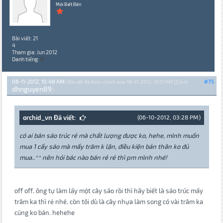
Mới Biết Đến
Bài viết: 21
4
Tham gia: Jun 2012
Danh tiếng:
0
06-11-2012, 10:48 AM
#75
(Bài viết đã được chỉnh sửa: 06-11-2012, 10:57 AM {2} bởi
dhnguyen89
.)
orchid_vn Đã viết:
(06-10-2012, 03:28 PM)
có ai bán sáo trúc rẻ mà chất lượng được ko, hehe, mình muốn
mua 1 cấy sáo mà mấy trăm k lận, điều kiện bản thân ko đủ
mua..^^ nên hỏi bác nào bán rẻ rẻ thì pm mình nhé!
off off. ông tự làm lấy một cây sáo rồi thì hãy biết là sáo trúc mấy
trăm ka thì rẻ nhé. còn tôi dù là cây nhựa làm song có vài trăm ka
cũng ko bán. hehehe