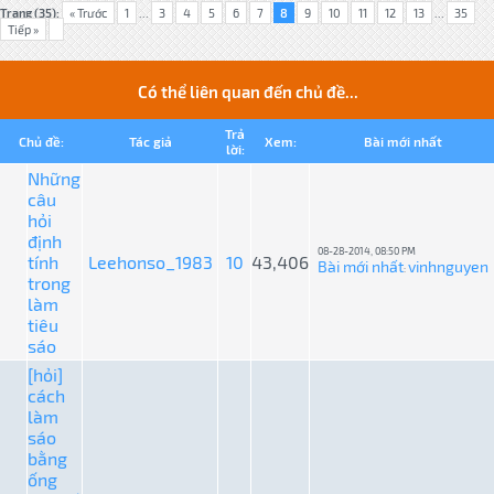
Trang (35):
« Trước
1
...
3
4
5
6
7
8
9
10
11
12
13
...
35
Tiếp »
Có thể liên quan đến chủ đề...
Trả
Chủ đề:
Tác giả
Xem:
Bài mới nhất
lời:
Những
câu
hỏi
định
08-28-2014, 08:50 PM
tính
Leehonso_1983
10
43,406
Bài mới nhất
vinhnguyen
:
trong
làm
tiêu
sáo
[hỏi]
cách
làm
sáo
bằng
ống