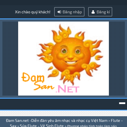
Xin chào quý khách!
Đăng nhập
Đăng kí
To
Đam San.net -Diễn đàn yêu âm nhạc và nhạc cụ Việt Nam
Flute -
>
na
Sax
Sửa Flute - Vệ Sinh Flute
>
>
Phương pháp tính toán làm sáo .