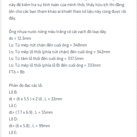
này để kiểm tra sự tính toán của mình thôi, thấy hữu ích thì đăng
lên cho các bạn tham khảo ai khoét theo số liệu này cũng được rồi
đấy.
Ống nhựa nước nóng màu trắng có cái vạch đỏ loại dày
ds = 12.3mm
Ls: Từ mép nút chặn đến cuối ống = 348mm
Ls: Từ mép lỗ thổi (phía nút chặn) đến cuối ống = 342mm
Ls: Từ tâm lỗ thổi đến cuối ống = 337.5mm
Ls: Từ mép lỗ thổi (phía lỗ B) đến cuối ống = 333mm
FTồ = Bb
Phần đo đạc các lỗ:
Lỗ B:
dl = (6 x 5.5 ) x 2 lỗ , L = 32mm
Lỗ C:
dl= (7.7 x 6.9) , L = 55mm
Lỗ D:
dl= (6 x 5.8) , L = 99mm
Lỗ E: