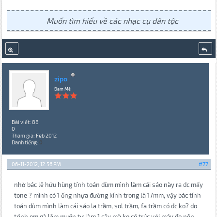
Muốn tìm hiểu về các nhạc cụ dân tộc
zipo
Đam Mê
Bài viết: 88
0
Tham gia: Feb 2012
Danh tiếng:
0
06-11-2012, 12:56 PM
#77
nhờ bác lê hữu hùng tính toán dùm mình làm cái sáo này ra dc mấy
tone ? mình có 1 ống nhựa đường kính trong là 17mm, vậy bác tính
toán dùm mình làm cái sáo la trầm, sol trầm, fa trầm có dc ko? do
trình em gà lắm muốn tự làm 1 cây mà ko có trúc với máy đo nên