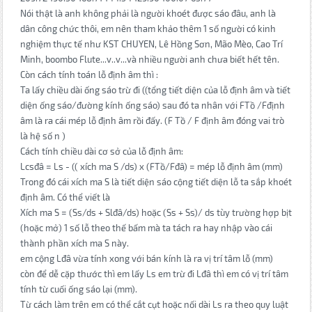
Nói thật là anh không phải là người khoét được sáo đâu, anh là
dân công chức thôi, em nên tham khảo thêm 1 số người có kinh
nghiệm thực tế như KST CHUYEN, Lê Hồng Sơn, Mão Mèo, Cao Trí
Minh, boombo Flute...v..v...và nhiều người anh chưa biết hết tên.
Còn cách tính toán lỗ định âm thì :
Ta lấy chiều dài ống sáo trừ đi ((tổng tiết diện của lỗ định âm và tiết
diện ống sáo/đường kính ống sáo) sau đó ta nhân với FTồ /Fđịnh
âm là ra cái mép lỗ định âm rồi đấy. (F Tồ / F định âm đóng vai trò
là hệ số n )
Cách tính chiều dài cơ sở của lỗ định âm:
Lcsđâ = Ls - (( xích ma S /ds) x (FTồ/Fđâ) = mép lỗ định âm (mm)
Trong đó cái xích ma S là tiết diện sáo cộng tiết diện lỗ ta sắp khoét
định âm. Có thể viết là
Xích ma S = (Ss/ds + Slđâ/ds) hoặc (Ss + Ss)/ ds tùy trường hợp bịt
(hoặc mở) 1 số lỗ theo thế bấm mà ta tách ra hay nhập vào cái
thành phần xích ma S này.
em cộng Lđâ vừa tính xong với bán kính là ra vị trí tâm lỗ (mm)
còn để dễ cặp thước thì em lấy Ls em trừ đi Lđâ thì em có vị trí tâm
tính từ cuối ống sáo lại (mm).
Từ cách làm trên em có thể cắt cụt hoặc nối dài Ls ra theo quy luật