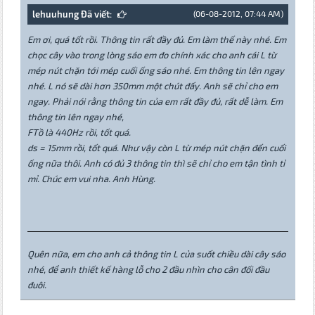
lehuuhung Đã viết:
(06-08-2012, 07:44 AM)
Em ơi, quá tốt rồi. Thông tin rất đầy đủ. Em làm thế này nhé. Em
chọc cây vào trong lòng sáo em đo chính xác cho anh cái L từ
mép nút chặn tới mép cuối ống sáo nhé. Em thông tin lên ngay
nhé. L nó sẽ dài hơn 350mm một chút đấy. Anh sẽ chỉ cho em
ngay. Phải nói rằng thông tin của em rất đầy đủ, rất dễ làm. Em
thông tin lên ngay nhé,
FTồ là 440Hz rồi, tốt quá.
ds = 15mm rồi, tốt quá. Như vậy còn L từ mép nút chặn đến cuối
ống nữa thôi. Anh có đủ 3 thông tin thì sẽ chỉ cho em tận tình tỉ
mỉ. Chúc em vui nha. Anh Hùng.
Quên nữa, em cho anh cả thông tin L của suốt chiều dài cây sáo
nhé, để anh thiết kế hàng lỗ cho 2 đầu nhìn cho cân đối đầu
đuôi.