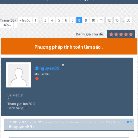
Trang (35):
« Trước
1
...
3
4
5
6
7
8
9
10
11
12
13
...
35
Tiếp »
Đánh giá chủ đề:
Phương pháp tính toán làm sáo .
dhnguyen89
Mới Biết Đến
Bài viết: 21
4
Tham gia: Jun 2012
Danh tiếng:
0
06-08-2012, 02:55 PM
#71
(Bài viết đã được chỉnh sửa: 06-08-2012, 02:56 PM {2} bởi
dhnguyen89
.)