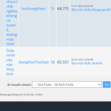
nhựa (
nhà
11-27-2012, 03:03 AM
buitrungthien
15
68,775
Bài mới nhất
dhnguyen8
nghèo,
:
không
có
tuner
E,
không
máy
tính)
Giúp
mình
cây
02-24-2012, 12:00 PM
DangHocThoiSao
18
65,551
Bài mới nhất
dinh94
sáo
:
thủy
tinh
Di chuyển nhanh:
Những người đang xem chủ đề này: 2 khách