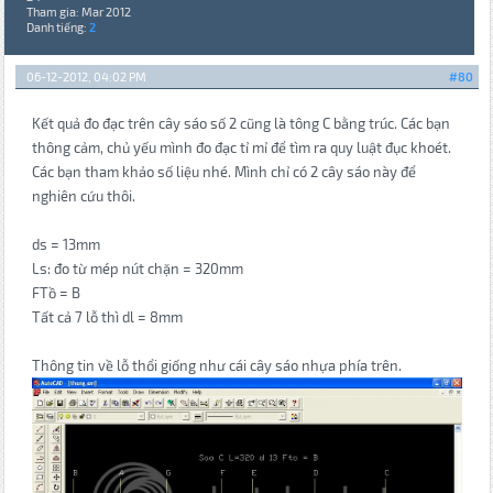
Tham gia: Mar 2012
Danh tiếng:
2
06-12-2012, 04:02 PM
#80
Kết quả đo đạc trên cây sáo số 2 cũng là tông C bằng trúc. Các bạn
thông cảm, chủ yếu mình đo đạc tỉ mỉ để tìm ra quy luật đục khoét.
Các bạn tham khảo số liệu nhé. Mình chỉ có 2 cây sáo này để
nghiên cứu thôi.
ds = 13mm
Ls: đo từ mép nút chặn = 320mm
FTồ = B
Tất cả 7 lỗ thì dl = 8mm
Thông tin về lỗ thổi giống như cái cây sáo nhựa phía trên.