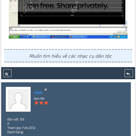
Muốn tìm hiểu về các nhạc cụ dân tộc
zipo
Đam Mê
Bài viết: 88
0
Tham gia: Feb 2012
Danh tiếng:
0