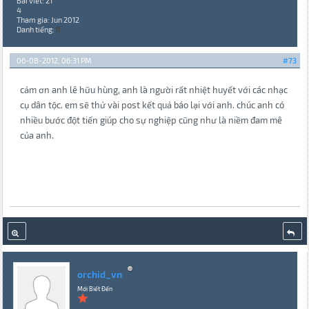
Bài viết: 21
4
Tham gia: Jun 2012
Danh tiếng:
0
06-08-2012, 06:31 PM
#73
cảm ơn anh lê hữu hùng, anh là người rất nhiệt huyết với các nhạc
cụ dân tộc. em sẽ thử vài post kết quả báo lại với anh. chúc anh có
nhiều bước đột tiến giúp cho sự nghiệp cũng như là niềm đam mê
của anh.
orchid_vn
Mới Biết Đến