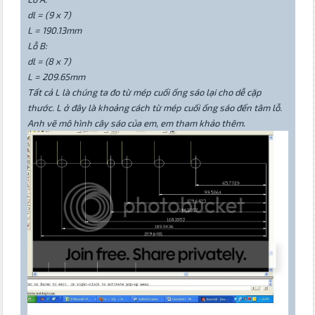
dl = (9 x 7)
L = 190.13mm
Lỗ B:
dl = (8 x 7)
L = 209.65mm
Tất cả L là chúng ta đo từ mép cuối ống sáo lại cho dễ cặp
thước. L ở đây là khoảng cách từ mép cuối ống sáo đến tâm lỗ.
Anh vẽ mô hình cây sáo của em, em tham khảo thêm.