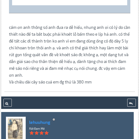
cám ơn anh thông số anh đưa ra dễ hiểu, nhưng anh ơi có lý do cần
thiết nào để ta bắt buộc phải khoét lỗ bấm theo e líp hả anh. có thể
để tất các dl thành tròn ko anh vì em đang dùng ống có độ dày 5 ly
chỉ khoan tròn thôi anh ạ. và anh có thể giải thích hay làm một bài
rút gọn tổng quát vân đề về khoét sáo đc không ạ, một dạng tut và
dẫn giải sao cho thân thiện dễ hiểu ạ, dành tặng cho ai thích đam
mê sáo nói riêng và ai đam mê nhạc cụ nói chung. đc vậy em cảm
ơn anh.
Và chiều dài cây sáo cuả em đg thử là 380 mm
lehuuhung
Rất Đam Mê