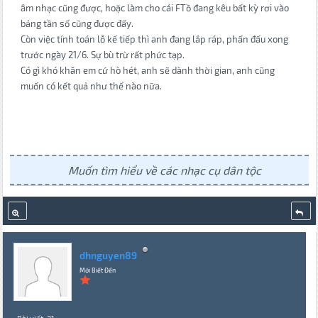
âm nhạc cũng được, hoặc làm cho cái FTồ đang kêu bất kỳ rơi vào
bảng tần số cũng được đấy.
Còn việc tính toán lỗ kế tiếp thì anh đang lắp ráp, phấn đấu xong
trước ngày 21/6. Sự bù trừ rất phức tạp.
Có gì khó khăn em cứ hò hét, anh sẽ dành thời gian, anh cũng
muốn có kết quả như thế nào nữa.
Muốn tìm hiểu về các nhạc cụ dân tộc
dhnguyen89
Mới Biết Đến