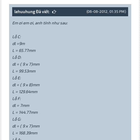
lehuuhung Đã viết:
(06-08-2012, 01:35 PM)
Em ơi em ơi, anh tính như sau:
Lỗ C:
dl =9m
L = 65.77mm
Lỗ D:
dl = ( 9 x 7)mm
L = 99.53mm
Lỗ E:
dl = ( 9 x 8)mm
L = 129.64mm
Lỗ F:
dl = 7mm
L = 144.77mm
Lỗ G:
dl = ( 9 x 7)mm
L = 168.39mm
Lỗ A: