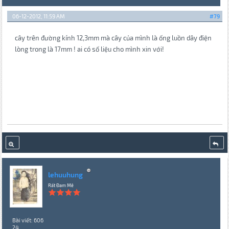
06-12-2012, 11:59 AM
#79
cây trên đường kính 12,3mm mà cây của mình là ống luồn dây điện
lòng trong là 17mm ! ai có số liệu cho mình xin với!
lehuuhung
Rất Đam Mê
Bài viết: 606
24