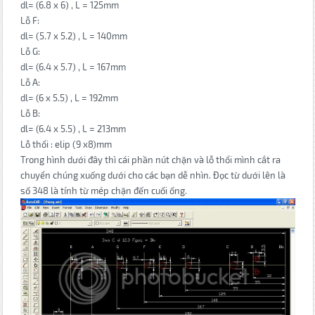
dl= (6.8 x 6) , L = 125mm
Lỗ F:
dl= (5.7 x 5.2) , L = 140mm
Lỗ G:
dl= (6.4 x 5.7) , L = 167mm
Lỗ A:
dl= (6 x 5.5) , L = 192mm
Lỗ B:
dl= (6.4 x 5.5) , L = 213mm
Lỗ thổi : elip (9 x8)mm
Trong hình dưới đây thì cái phần nút chặn và lỗ thổi mình cắt ra
chuyển chúng xuống dưới cho các bạn dễ nhìn. Đọc từ dưới lên là
số 348 là tính từ mép chặn đến cuối ống.