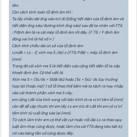
tên.
Còn cách tính toán lỗ định âm thì :
Ta lấy chiều dài ống sáo trừ đi ((tổng tiết diện của lỗ định âm và
tiết diện ống sáo/đường kính ống sáo) sau đó ta nhân với FTồ
/Fđịnh âm là ra cái mép lỗ định âm rồi đấy. (F Tồ / F định âm
đóng vai trò là hệ số n )
Cách tính chiều dài cơ sở của lỗ định âm:
Lcsđâ = Ls - (( xích ma S /ds) x (FTồ/Fđâ) = mép lỗ định âm
(mm)
Trong đó cái xích ma S là tiết diện sáo cộng tiết diện lỗ ta sắp
khoét định âm. Có thể viết là
Xích ma S = (Ss/ds + Slđâ/ds) hoặc (Ss + Ss)/ ds tùy trường
hợp bịt (hoặc mở) 1 số lỗ theo thế bấm mà ta tách ra hay nhập
vào cái thành phần xích ma S này.
em cộng Lđâ vừa tính xong với bán kính là ra vị trí tâm lỗ (mm)
còn để dễ cặp thước thì em lấy Ls em trừ đi Lđâ thì em có vị trí
tâm tính từ cuối ống sáo lại (mm).
Từ cách làm trên em có thể cắt cụt hoặc nối dài Ls ra theo quy
luật âm nhạc cũng được, hoặc làm cho cái FTồ đang kêu bất kỳ
rơi vào bảng tần số cũng được đấy.