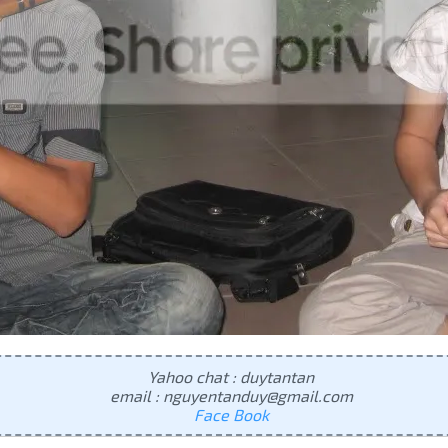
Yahoo chat : duytantan
email : nguyentanduy@gmail.com
Face Book