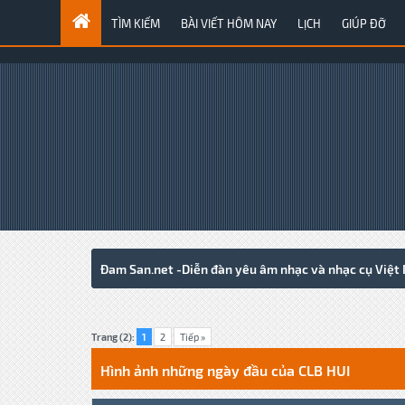
TÌM KIẾM
BÀI VIẾT HÔM NAY
LỊCH
GIÚP ĐỠ
Đam San.net -Diễn đàn yêu âm nhạc và nhạc cụ Việt
3 Votes - 4.67 Average
1
2
3
4
5
Trang (2):
1
2
Tiếp »
Hình ảnh những ngày đầu của CLB HUI