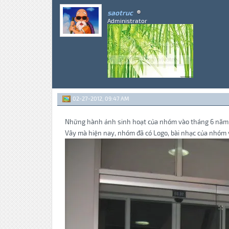
saotruc
Administrator
02-27-2012, 09:47 AM
Những hành ảnh sinh hoạt của nhóm vào tháng 6 năm 20
Vây mà hiện nay, nhóm đã có Logo, bài nhạc của nhóm và