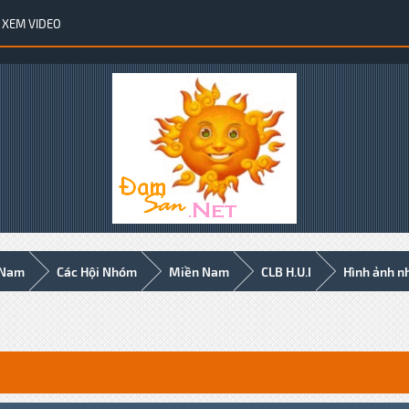
XEM VIDEO
 Nam
Các Hội Nhóm
Miền Nam
CLB H.U.I
Hình ảnh n