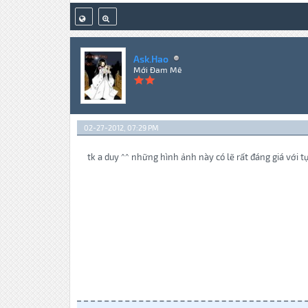
Ask.Hao
Mới Đam Mê
02-27-2012, 07:29 PM
tk a duy ^^ những hình ảnh này có lẽ rất đáng giá với 