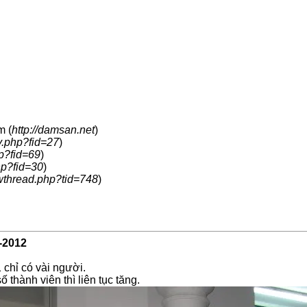
m (
http://damsan.net
)
y.php?fid=27
)
hp?fid=69
)
hp?fid=30
)
wthread.php?tid=748
)
-2012
chỉ có vài người.
thành viên thì liên tục tăng.