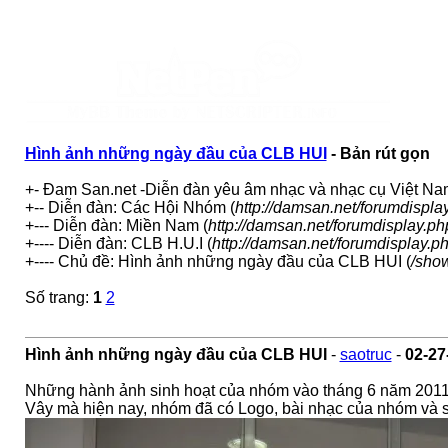
Hình ảnh những ngày đầu của CLB HUI
- Bản rút gọn
+- Đam San.net -Diễn đàn yêu âm nhạc và nhạc cụ Việt Na
+-- Diễn đàn: Các Hội Nhóm (
http://damsan.net/forumdispla
+--- Diễn đàn: Miền Nam (
http://damsan.net/forumdisplay.p
+---- Diễn đàn: CLB H.U.I (
http://damsan.net/forumdisplay.p
+---- Chủ đề: Hình ảnh những ngày đầu của CLB HUI (
/sho
Số trang:
1
2
Hình ảnh những ngày đầu của CLB HUI
-
saotruc
-
02-27
Những hành ảnh sinh hoạt của nhóm vào tháng 6 năm 2011 
Vây mà hiện nay, nhóm đã có Logo, bài nhạc của nhóm và số 