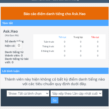
Báo cáo điểm danh tiếng cho Ask.Hao
Tóm tắt
Ask.Hao
(Mới Đam Mê)
Tích cực
Trung lập
Tiêu cực
Số danh tiếng
Tuần trước
0
0
0
0
hiện có:
Tháng trước
0
0
0
6 tháng trước
0
0
0
Danh tiếng từ
thành viên: 0
0
0
0
Danh tiếng từ bài
viết: 0
Lời bình luận
Thành viên này hiện không có bất kỳ điểm danh tiếng nào
với các tiêu chuẩn quy định dưới đây.