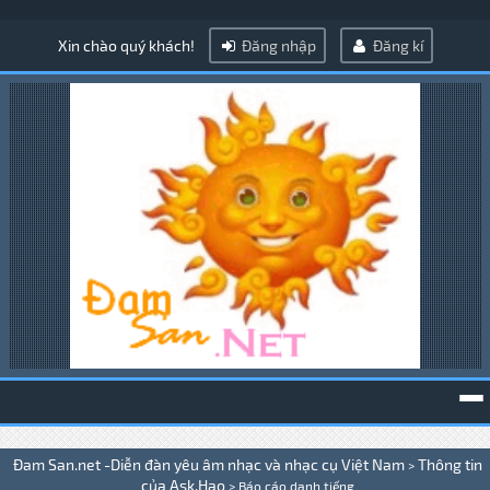
Xin chào quý khách!
Đăng nhập
Đăng kí
To
Đam San.net -Diễn đàn yêu âm nhạc và nhạc cụ Việt Nam
Thông tin
>
na
của Ask.Hao
>
Báo cáo danh tiếng