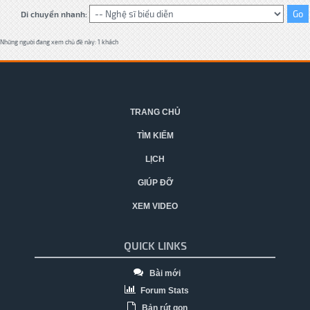
Di chuyển nhanh:
Những người đang xem chủ đề này: 1 khách
TRANG CHỦ
TÌM KIẾM
LỊCH
GIÚP ĐỠ
XEM VIDEO
QUICK LINKS
Bài mới
Forum Stats
Bản rút gọn