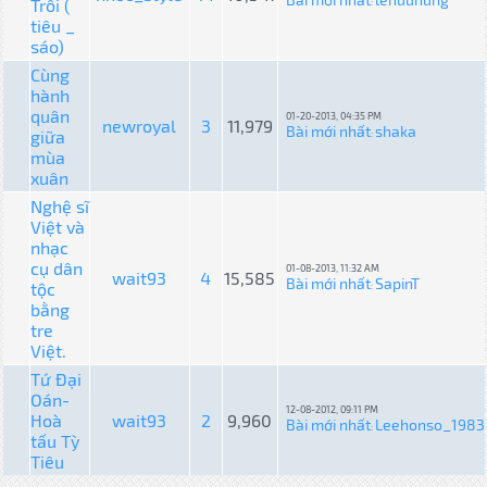
Trôi (
:
tiêu _
sáo)
Cùng
hành
quân
01-20-2013, 04:35 PM
newroyal
3
11,979
Bài mới nhất
shaka
giữa
:
mùa
xuân
Nghệ sĩ
Việt và
nhạc
cụ dân
01-08-2013, 11:32 AM
wait93
4
15,585
Bài mới nhất
SapinT
tộc
:
bằng
tre
Việt.
Tứ Đại
Oán-
12-08-2012, 09:11 PM
Hoà
wait93
2
9,960
Bài mới nhất
Leehonso_1983
:
tấu Tỳ
Tiêu