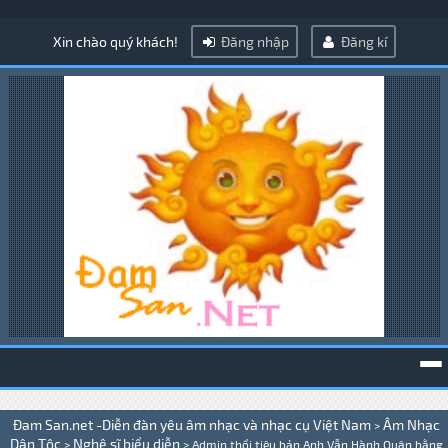
Xin chào quý khách!
Đăng nhập
Đăng kí
To
Đam San.net -Diễn đàn yêu âm nhạc và nhạc cụ Việt Nam
Âm Nhạc
>
na
Dân Tộc
Nghệ sĩ biểu diễn
>
>
Admin thổi tiêu bản Anh Vẫn Hành Quân bằng