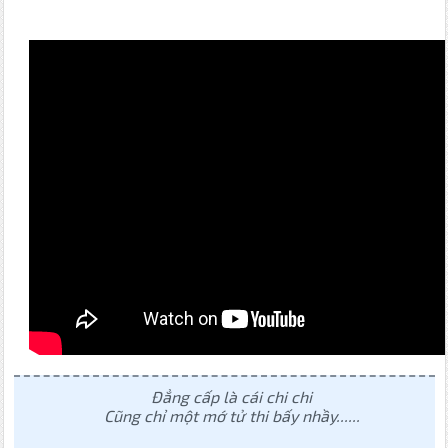
Đẳng cấp là cái chi chi
Cũng chỉ một mớ tử thi bấy nhầy......