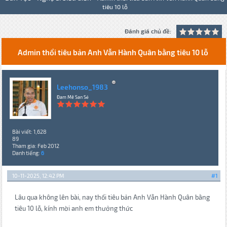
tiêu 10 lỗ
Đánh giá chủ đề:
Admin thổi tiêu bản Anh Vẫn Hành Quân bằng tiêu 10 lỗ
Leehonso_1983
Đam Mê San Sẻ
Bài viết: 1,628
89
Tham gia: Feb 2012
Danh tiếng:
6
10-11-2025, 12:42 PM
#1
Lâu qua không lên bài, nay thổi tiêu bản Anh Vẫn Hành Quân bằng
tiêu 10 lỗ, kính mời anh em thưởng thức