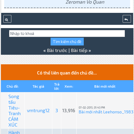
Zeroman Vo Quan
«
Bài trước
|
Bài tiếp
»
Có thể liên quan đến chủ đề...
Trả
Chủ đề:
Tác giả
Xem:
Bài mới nhất
lời:
Song
tấu
Tiêu-
07-02-2015, 01:43 PM
vmtrung12
3
13,916
Bài mới nhất
Leehonso_1983
Tranh
:
CẢM
XÚC
Hành