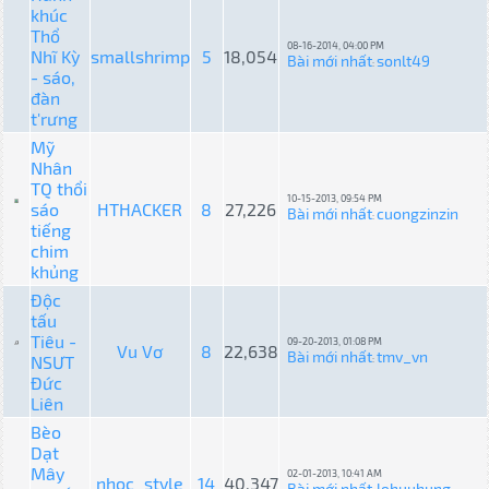
khúc
Thổ
08-16-2014, 04:00 PM
Nhĩ Kỳ
smallshrimp
5
18,054
Bài mới nhất
sonlt49
:
- sáo,
đàn
t'rưng
Mỹ
Nhân
TQ thổi
10-15-2013, 09:54 PM
sáo
HTHACKER
8
27,226
Bài mới nhất
cuongzinzin
:
tiếng
chim
khủng
Độc
tấu
Tiêu -
09-20-2013, 01:08 PM
Vu Vơ
8
22,638
Bài mới nhất
tmv_vn
NSƯT
:
Đức
Liên
Bèo
Dạt
Mây
02-01-2013, 10:41 AM
nhoc_style
14
40,347
Bài mới nhất
lehuuhung