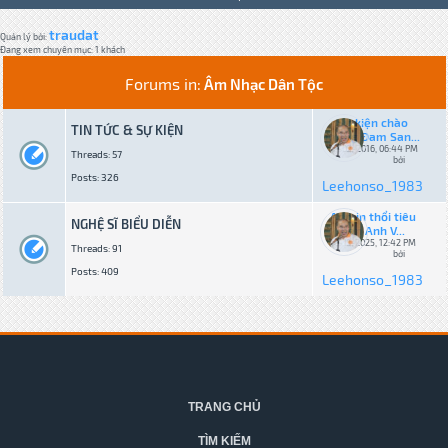
traudat
Quản lý bởi:
Đang xem chuyên mục: 1 khách
Forums in:
Âm Nhạc Dân Tộc
Sự kiện chào
TIN TỨC & SỰ KIỆN
mừng Đam San...
05-02-2016, 06:44 PM
Threads: 57
bởi
Posts: 326
Leehonso_1983
Admin thổi tiêu
NGHỆ SĨ BIỂU DIỄN
bản Anh V...
10-11-2025, 12:42 PM
Threads: 91
bởi
Posts: 409
Leehonso_1983
TRANG CHỦ
TÌM KIẾM