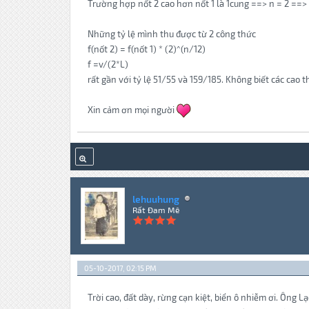
Trường hợp nốt 2 cao hơn nốt 1 là 1cung ==> n = 2 ==> 
Những tỷ lệ mình thu được từ 2 công thức
f(nốt 2) = f(nốt 1) * (2)^(n/12)
f =v/(2*L)
rất gần với tỷ lệ 51/55 và 159/185. Không biết các cao 
Xin cảm ơn mọi người
lehuuhung
Rất Đam Mê
05-10-2017, 02:15 PM
Trời cao, đất dày, rừng cạn kiệt, biển ô nhiễm ơi. Ông L