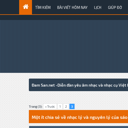
TÌM KIẾM
BÀI VIẾT HÔM NAY
LỊCH
GIÚP ĐỠ
Đam San.net -Diễn đàn yêu âm nhạc và nhạc cụ Việt
0 Votes - 0 Average
1
2
3
4
5
Trang (3):
« Trước
1
2
3
Một ít chia sẻ về nhạc lý và nguyên lý của sáo