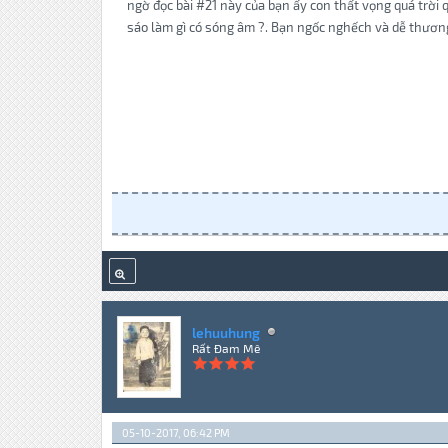
ngờ đọc bài #21 này của bạn ấy con thất vọng quá trời q
sáo làm gì có sóng âm ?. Bạn ngốc nghếch và dễ thương
lehuuhung
Rất Đam Mê
05-10-2017, 06:42 PM