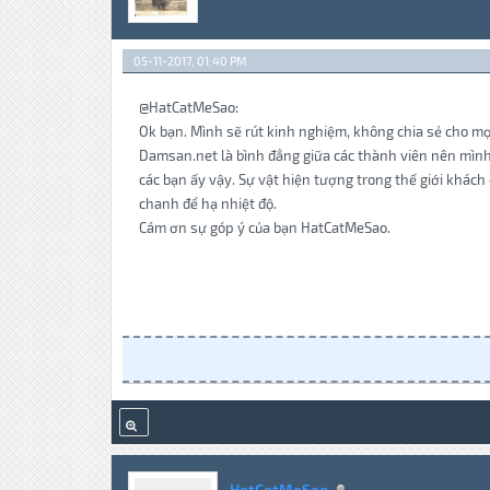
05-11-2017, 01:40 PM
@HatCatMeSao:
Ok bạn. Mình sẽ rút kinh nghiệm, không chia sẻ cho mọ
Damsan.net là bình đẳng giữa các thành viên nên mình m
các bạn ấy vậy. Sự vật hiện tượng trong thế giới khách
chanh để hạ nhiệt độ.
Cám ơn sự góp ý của bạn HatCatMeSao.
HatCatMeSao