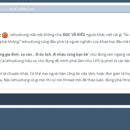
HatCatMeSao
 {2} bởi
.)
ng
, lehuuhung mãi mãi không chịu
ĐỌC VÀ HIỂU
người khác viết cái gì. Tôi
 phải không? lehuuhung cũng đâu phải là người nghiên cứu khoa học đâu mà hi
ng gia đình, vợ con... đi du lịch, đi nhậu cùng bạn bè
" chứ đừng xen ngang vào
 là lehuuhung hiểu ra, chứ đừng để mình phải làm như LHS là phớt lờ các bài
thì là chuyện khác. Có thể mọi người bận công ăn việc làm, hoặc đơn giản là 
. Nếu lehuuhung có gi mới thì cứ mở thread mới để thảo luận, đừng phá thre