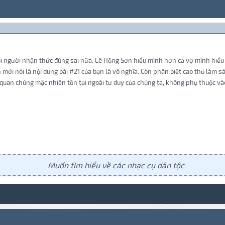
i người nhận thức đúng sai nữa. Lê Hồng Sơn hiểu mình hơn cả vợ mình hiểu 
ới nói là nội dung bài #21 của bạn là vô nghĩa. Còn phân biệt cao thủ làm sá
 quan chúng mặc nhiên tồn tại ngoài tư duy của chúng ta, không phụ thuộc và
Muốn tìm hiểu về các nhạc cụ dân tộc