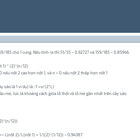
59/185 cho 1 cung. Nếu tính ra thì 51/55 ~ 0.92727 và 159/185 ~ 0.85946.
 1) * (2)^(n/12)
> 0 nếu nốt 2 cao hơn nốt 1, và n < 0 nếu nốt 2 thấp hơn nốt 1
sáo là 1 ví dụ) là : f =v/(2*L)
đầu mở, tức là khoảng cách giữa lỗ thổi và lỗ mở gần nhất trên cây sáo
(2)^(n/12))
> L(nốt 2)/L(nốt 1) = 1/((2)^(1/12)) ~ 0.94387