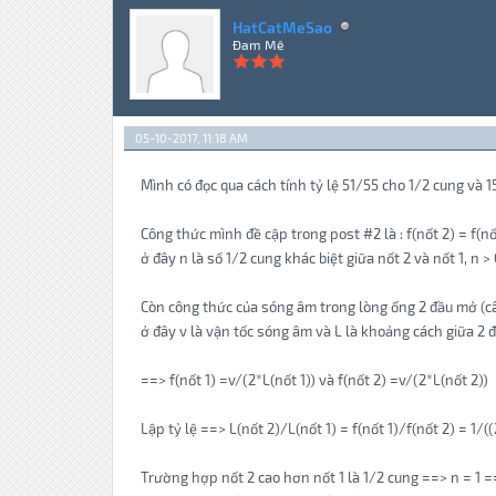
HatCatMeSao
Đam Mê
05-10-2017, 11:18 AM
Mình có đọc qua cách tính tỷ lệ 51/55 cho 1/2 cung và 1
Công thức mình đề cập trong post #2 là : f(nốt 2) = f(nốt
ở đây n là số 1/2 cung khác biệt giữa nốt 2 và nốt 1, n 
Còn công thức của sóng âm trong lòng ống 2 đầu mở (cây 
ở đây v là vận tốc sóng âm và L là khoảng cách giữa 2 
==> f(nốt 1) =v/(2*L(nốt 1)) và f(nốt 2) =v/(2*L(nốt 2))
Lập tỷ lệ ==> L(nốt 2)/L(nốt 1) = f(nốt 1)/f(nốt 2) = 1/(
Trường hợp nốt 2 cao hơn nốt 1 là 1/2 cung ==> n = 1 ==