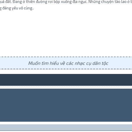
uá đất. Đang ở thiên đường rơi bộp xuống địa ngục. Những chuyện tào lao ở bài
 đáng yêu vô cùng..
Muốn tìm hiểu về các nhạc cụ dân tộc