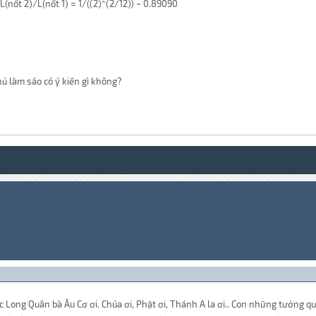
L(nốt 2)/L(nốt 1) = 1/((2)^(2/12)) ~ 0.89090
thủ làm sáo có ý kiến gì không?
ạc Long Quân bà Âu Cơ ơi. Chúa ơi, Phật ơi, Thánh A la ơi.. Con những tưởng qua