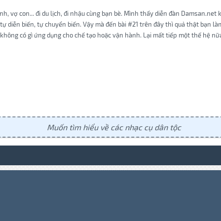
h, vợ con... đi du lịch, đi nhậu cùng bạn bè. Mình thấy diễn đàn Damsan.net
, tự diễn biến, tự chuyển biến. Vậy mà đến bài #21 trên đây thì quả thật bạn l
 không có gì ứng dụng cho chế tạo hoặc vận hành. Lại mất tiếp một thế hệ nữa r
Muốn tìm hiểu về các nhạc cụ dân tộc