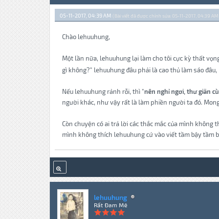
05-11-2017, 04:39 AM
(Bài viết đã được chỉnh sửa: 05-11-2017, 04:39 AM
Chào lehuuhung,
Một lần nữa, lehuuhung lại làm cho tôi cực kỳ thất vọ
gì không?" lehuuhung đâu phải là cao thủ làm sáo đâu,
Nếu lehuuhung rảnh rỗi, thì "
nên nghỉ ngơi, thư giãn cù
người khác, như vậy rất là làm phiền người ta đó. Mong
Còn chuyện có ai trả lời các thắc mắc của mình không 
mình không thích lehuuhung cứ vào viết tầm bậy tầm bạ
lehuuhung
Rất Đam Mê