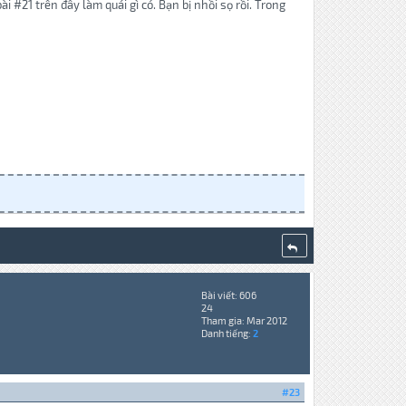
 #21 trên đây làm quái gì có. Bạn bị nhồi sọ rồi. Trong
Bài viết: 606
24
Tham gia: Mar 2012
Danh tiếng:
2
#23