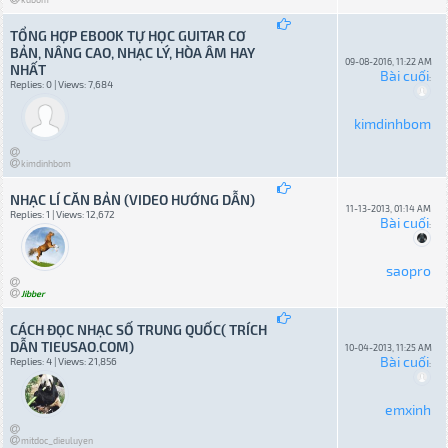
TỔNG HỢP EBOOK TỰ HỌC GUITAR CƠ
BẢN, NÂNG CAO, NHẠC LÝ, HÒA ÂM HAY
09-08-2016, 11:22 AM
NHẤT
Bài cuối
:
Replies: 0 | Views: 7,684
kimdinhbom
kimdinhbom
NHẠC LÍ CĂN BẢN (VIDEO HƯỚNG DẪN)
11-13-2013, 01:14 AM
Replies: 1 | Views: 12,672
Bài cuối
:
saopro
Jibber
CÁCH ĐỌC NHẠC SỐ TRUNG QUỐC( TRÍCH
DẪN TIEUSAO.COM)
10-04-2013, 11:25 AM
Bài cuối
Replies: 4 | Views: 21,856
:
emxinh
mitdoc_dieuluyen