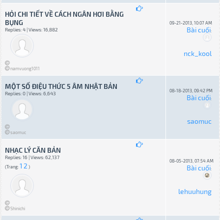
HỎI CHI TIẾT VỀ CÁCH NGÂN HƠI BẰNG
BỤNG
09-21-2013, 10:07 AM
Bài cuối
Replies: 4 | Views: 16,882
:
nck_kool
namvuong1011
MỘT SỐ ĐIỆU THỨC 5 ÂM NHẬT BẢN
08-18-2013, 09:42 PM
Replies: 0 | Views: 6,643
Bài cuối
:
saomuc
saomuc
NHẠC LÝ CĂN BẢN
Replies: 16 | Views: 62,137
08-05-2013, 07:54 AM
1
2
Bài cuối
(Trang:
)
:
lehuuhung
Shinichi