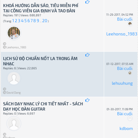
KHOÁ HƯỚNG DẪN SÁO, TIÊU MIỄN PHÍ
TẠI CÔNG VIÊN GIA ĐỊNH VÀ TAO ĐÀN
11-29-2017, 04:52 PM
Replies: 191 | Views: 686,897
Bài cuối
1
2
3
4
5
6
7
8
9
20
:
(Trang:
...
)
Leehonso_1983
Leehonso_1983
LỊCH SỬ ĐỘ CHUẨN NỐT LA TRONG ÂM
NHẠC
07-12-2017, 07:55 AM
Bài cuối
Replies: 6 | Views: 22,665
:
lehuuhung
David Dang
SÁCH DẠY NHẠC LÝ CHI TIẾT NHẤT - SÁCH
DẠY HỌC ĐÀN GUITAR
01-30-2017, 11:09 PM
Bài cuối
Replies: 0 | Views: 6,697
:
kdbom
kdbom