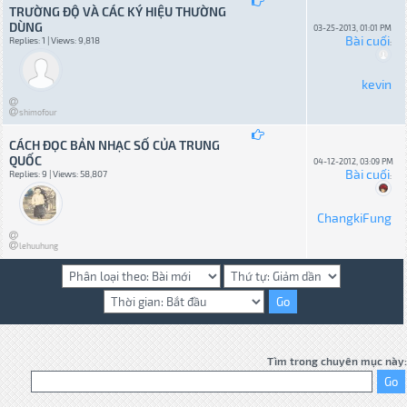
TRƯỜNG ĐỘ VÀ CÁC KÝ HIỆU THƯỜNG
DÙNG
03-25-2013, 01:01 PM
Bài cuối
Replies: 1 | Views: 9,818
:
kevin
shimofour
CÁCH ĐỌC BẢN NHẠC SỐ CỦA TRUNG
QUỐC
04-12-2012, 03:09 PM
Bài cuối
Replies: 9 | Views: 58,807
:
ChangkiFung
lehuuhung
Tìm trong chuyên mục này: