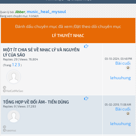
music_heal_mysoul
Jibber
,
Quản lý bởi:
Đang xem chuyên mục: 4 khách
Đánh dấu chuyên mục đã xem
Đặt theo dõi chuyên mục
|
LÝ THUYẾT NHẠC
MỘT ÍT CHIA SẺ VỀ NHẠC LÝ VÀ NGUYÊN
LÝ CỦA SÁO
03-10-2024, 03:48 PM
Replies: 29 | Views: 76,804
Bài cuối
1
2
3
:
(Trang:
)
lehuuhung
HatCatMeSao
TỔNG HỢP VỀ ĐỐI ÂM- TIẾN DŨNG
05-02-2019, 11:08 AM
Replies: 9 | Views: 37,283
Bài cuối
:
lehuuhung
saomuc