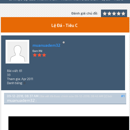
Đánh giá chủ đề:
Lệ Đá - Tiêu C
muanuadem32
Đam Mê
Bài viết: 61
33
Tham gia: Apr 2011
Danh tiếng:
0
09-12-2016, 08:37 AM
#1
(Bài viết đã được chỉnh sửa: 09-12-2016, 08:43 AM {2} bởi
muanuadem32
.)