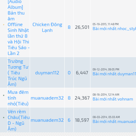
[Audio
Album]
Bản thu
âm
Offline
Chicken Đông
05-19-2015, 11:48 PM
8
26,501
Bài mới nhất
nhoc_sty
Sinh Nhật
Lạnh
:
lần thứ 8
và Hội Thi
Tiêu Sáo -
Lần 2
Trường
Tương Tư
09-12-2014, 09:05 PM
( Tiêu
duyman112
0
6,447
Bài mới nhất
duyman1
:
Trúc Ngũ
Âm)
Mưa đêm
08-16-2014, 12:14 AM
tỉnh
muanuadem32
8
24,367
Bài mới nhất
vohnam
:
nhỏ(Tiêu)
Vén rèm
Châu(Tiêu
08-03-2014, 05:03 AM
muanuadem32
6
18,597
Bài mới nhất
muanua
D - Ngũ
:
Âm)