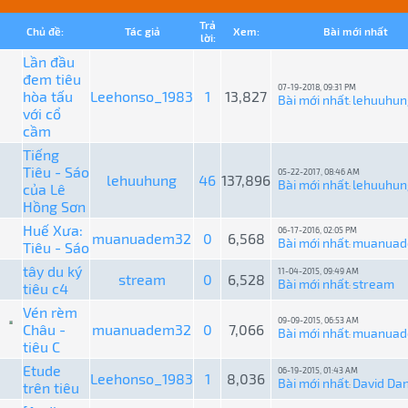
Trả
Chủ đề:
Tác giả
Xem:
Bài mới nhất
lời:
Lần đầu
đem tiêu
07-19-2018, 09:31 PM
hòa tấu
Leehonso_1983
1
13,827
Bài mới nhất
lehuuhun
:
với cổ
cầm
Tiếng
Tiêu - Sáo
05-22-2017, 08:46 AM
lehuuhung
46
137,896
Bài mới nhất
lehuuhun
của Lê
:
Hồng Sơn
Huế Xưa:
06-17-2016, 02:05 PM
muanuadem32
0
6,568
Bài mới nhất
muanua
Tiêu - Sáo
:
tây du ký
11-04-2015, 09:49 AM
stream
0
6,528
Bài mới nhất
stream
tiêu c4
:
Vén rèm
09-09-2015, 06:53 AM
Châu -
muanuadem32
0
7,066
Bài mới nhất
muanua
:
tiêu C
Etude
06-19-2015, 01:43 AM
Leehonso_1983
1
8,036
Bài mới nhất
David Da
trên tiêu
: