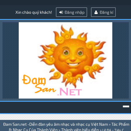
Xin chào quý khách!
Đăng nhập
Đăng kí
To
Đam San.net -Diễn đàn yêu âm nhạc và nhạc cụ Việt Nam
Tác Phẩm
>
na
& Nhạc Cụ Của Thành Viên
Thành viên biểu diễn
>
>
Lệ Đá - Tiêu C