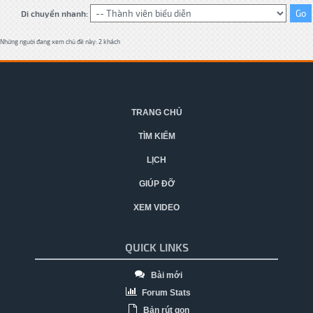
Di chuyển nhanh:
Những người đang xem chủ đề này: 2 khách
TRANG CHỦ
TÌM KIẾM
LỊCH
GIÚP ĐỠ
XEM VIDEO
QUICK LINKS
Bài mới
Forum Stats
Bản rút gọn