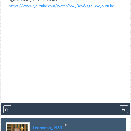
https://www.youtube.com/watch?v=_8coWsgq...e=youtu.be
Leehonso_1983