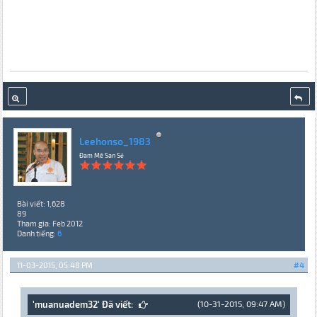
Leehonso_1983
Đam Mê San Sẻ
Bài viết: 1,628
89
Tham gia: Feb 2012
Danh tiếng:
6
11-03-2015, 05:48 PM
#4
'muanuadem32' Đã viết:
(10-31-2015, 09:47 AM)