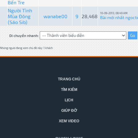
Bến Tre
Người Tình
10-09-2013, 08:49 AM
Mùa Đông
wanabe00
9
28,468
Bài mới nhất
ngocti
:
(Sáo Sib)
Di chuyển nhanh:
Những người đang xem chủ đề này: 1 khách
TRANG CHỦ
TÌM KIẾM
LỊCH
GIÚP ĐỠ
XEM VIDEO