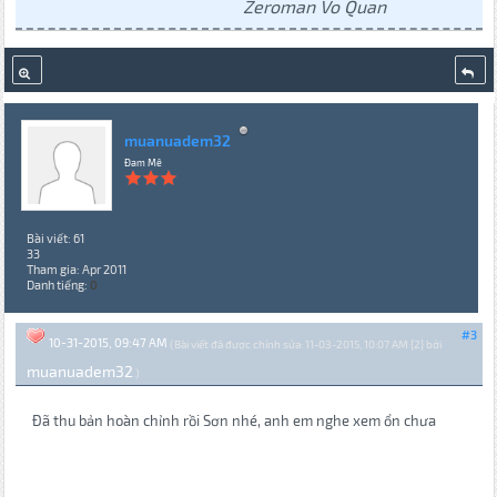
Zeroman Vo Quan
muanuadem32
Đam Mê
Bài viết: 61
33
Tham gia: Apr 2011
Danh tiếng:
0
#3
10-31-2015, 09:47 AM
(Bài viết đã được chỉnh sửa: 11-03-2015, 10:07 AM {2} bởi
muanuadem32
.)
Đã thu bản hoàn chỉnh rồi Sơn nhé, anh em nghe xem ổn chưa