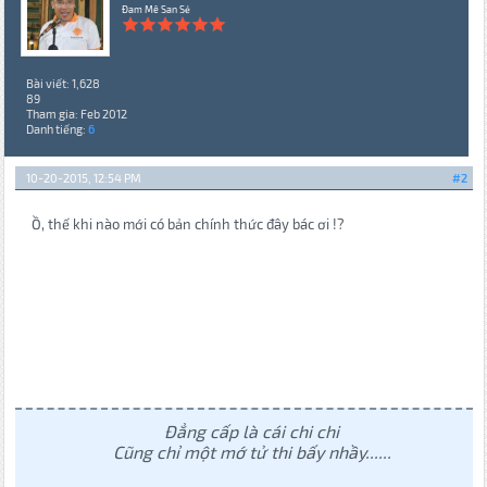
Đam Mê San Sẻ
Bài viết: 1,628
89
Tham gia: Feb 2012
Danh tiếng:
6
10-20-2015, 12:54 PM
#2
Ồ, thế khi nào mới có bản chính thức đây bác ơi !?
Đẳng cấp là cái chi chi
Cũng chỉ một mớ tử thi bấy nhầy......