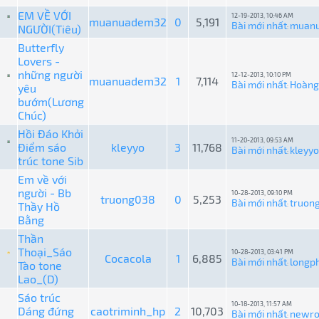
EM VỀ VỚI
12-19-2013, 10:46 AM
muanuadem32
0
5,191
Bài mới nhất
muan
NGƯỜI(Tiêu)
:
Butterfly
Lovers -
những người
12-12-2013, 10:10 PM
muanuadem32
1
7,114
Bài mới nhất
Hoàng
yêu
:
bướm(Lương
Chúc)
Hồi Đáo Khởi
11-20-2013, 09:53 AM
Điểm sáo
kleyyo
3
11,768
Bài mới nhất
kleyyo
:
trúc tone Sib
Em về với
người - Bb
10-28-2013, 09:10 PM
truong038
0
5,253
Bài mới nhất
truon
Thầy Hồ
:
Bằng
Thần
Thoại_Sáo
10-28-2013, 03:41 PM
Cocacola
1
6,885
Bài mới nhất
longp
Tào tone
:
Lao_(D)
Sáo trúc
10-18-2013, 11:57 AM
Dáng đứng
caotriminh_hp
2
10,703
Bài mới nhất
newro
: