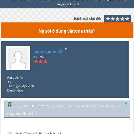
về(tone thấp)
Đánh giá chủ đề:
Người ở đừng về(tone thấp)
muanuadem32
Đam Mê
Bài viết: 61
33
Tham gia: Apr 2011
Danh tiếng:
0
#1
10-20-2015, 12:29 PM
(Bài viết đã được chỉnh sửa: 11-24-2015, 10:43 AM {2} bởi
muanuadem32
.)
Người ở đừng về(Phiên bản 2)