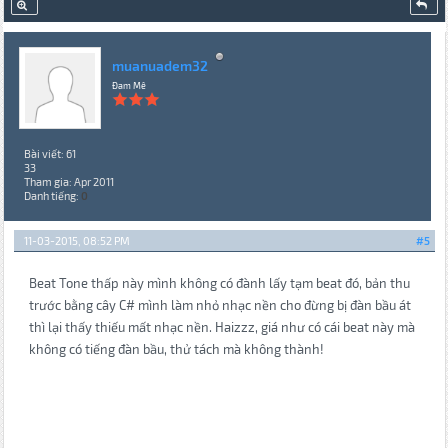
muanuadem32
Đam Mê
Bài viết: 61
33
Tham gia: Apr 2011
Danh tiếng:
0
11-03-2015, 08:52 PM
#5
Beat Tone thấp này mình không có đành lấy tạm beat đó, bản thu
trước bằng cây C# mình làm nhỏ nhạc nền cho đừng bị đàn bầu át
thì lại thấy thiếu mất nhạc nền. Haizzz, giá như có cái beat này mà
không có tiếng đàn bầu, thử tách mà không thành!