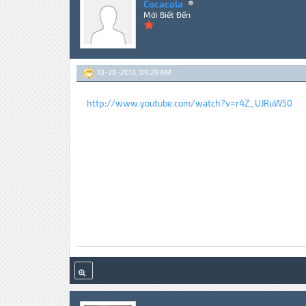
Cocacola
Mới Biết Đến
10-28-2013, 09:29 AM
http://www.youtube.com/watch?v=r4Z_UJRuW50