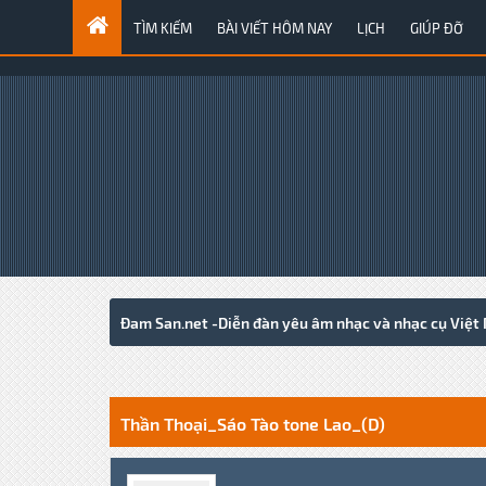
TÌM KIẾM
BÀI VIẾT HÔM NAY
LỊCH
GIÚP ĐỠ
Đam San.net -Diễn đàn yêu âm nhạc và nhạc cụ Việt
0 Votes - 0 Average
1
2
3
4
5
Thần Thoại_Sáo Tào tone Lao_(D)