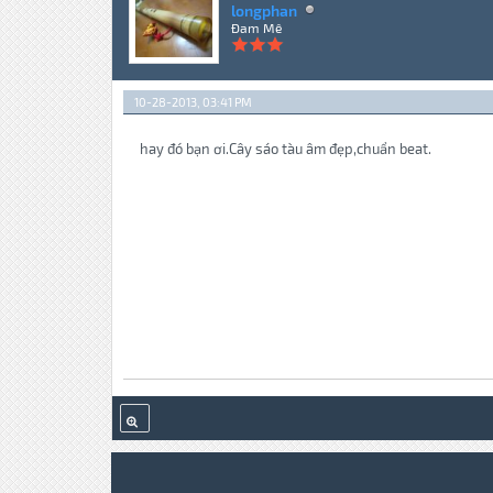
longphan
Đam Mê
10-28-2013, 03:41 PM
hay đó bạn ơi.Cây sáo tàu âm đẹp,chuẩn beat.