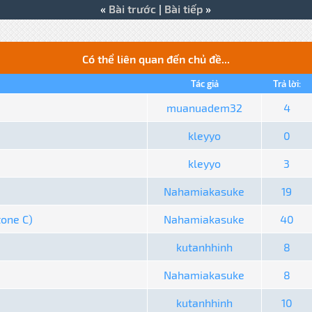
«
Bài trước
|
Bài tiếp
»
Có thể liên quan đến chủ đề...
Tác giả
Trả lời:
muanuadem32
4
kleyyo
0
kleyyo
3
Nahamiakasuke
19
tone C)
Nahamiakasuke
40
kutanhhinh
8
Nahamiakasuke
8
kutanhhinh
10