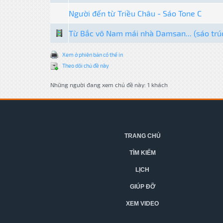
Người đến từ Triều Châu - Sáo Tone C
Từ Bắc vô Nam mái nhà Damsan... (sáo trú
Xem ở phiên bản có thể in
Theo dõi chủ đề này
Những người đang xem chủ đề này: 1 khách
TRANG CHỦ
TÌM KIẾM
LỊCH
GIÚP ĐỠ
XEM VIDEO