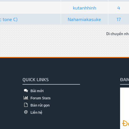
kutanhhinh
4
c tone C)
Nahamiakasuke
17
Di chuyển nh
QUICK LINKS
ĐAM
Bài mới
Forum Stats
Bản rút gọn
Liên hệ