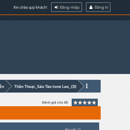
Đăng nhập
Đăng kí
Xin chào quý khách!
iễn
Thần Thoại_Sáo Tào tone Lao_(D)
Đánh giá chủ đề:
Bài viết: 27