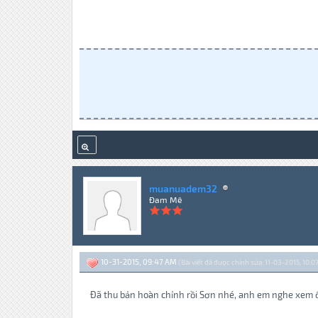
muanuadem32
Đam Mê
10-31-2015, 09:47 AM
(Bài viết đã được chỉnh sửa: 11-03-2015, 10:0
Đã thu bản hoàn chỉnh rồi Sơn nhé, anh em nghe xem 