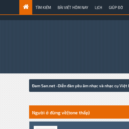
TÌM KIẾM
BÀI VIẾT HÔM NAY
LỊCH
GIÚP ĐỠ
Đam San.net -Diễn đàn yêu âm nhạc và nhạc cụ Việt
0 Votes - 0 Average
1
2
3
4
5
Người ở đừng về(tone thấp)