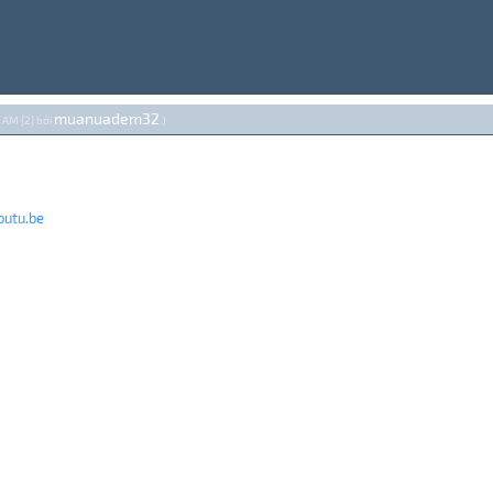
muanuadem32
3 AM {2} bởi
.)
utu.be