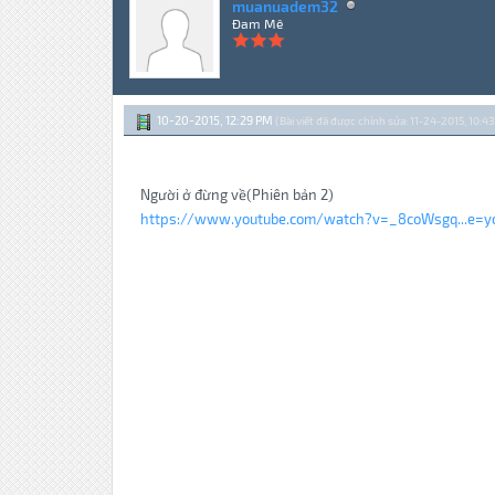
muanuadem32
Đam Mê
10-20-2015, 12:29 PM
(Bài viết đã được chỉnh sửa: 11-24-2015, 10:4
Người ở đừng về(Phiên bản 2)
https://www.youtube.com/watch?v=_8coWsgq...e=yo