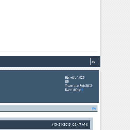
Bài viết: 1,628
89
Tham gia: Feb 2012
Danh tiếng:
6
#4
(10-31-2015, 09:47 AM)