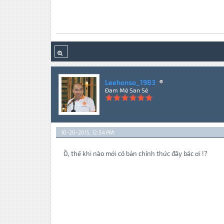
Leehonso_1983
Đam Mê San Sẻ
10-20-2015, 12:54 PM
Ồ, thế khi nào mới có bản chính thức đây bác ơi !?