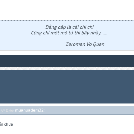
Đẳng cấp là cái chi chi
Cũng chỉ một mớ tử thi bấy nhầy......
Zeroman Vo Quan
muanuadem32
7 AM {2} bởi
.)
ổn chưa