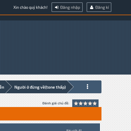
Đăng nhập
Đăng kí
Xin chào quý khách!
iễn
Người ở đừng về(tone thấp)
Đánh giá chủ đề:
Bài viết: 61