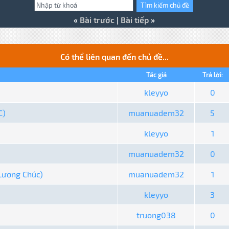
«
Bài trước
|
Bài tiếp
»
Có thể liên quan đến chủ đề...
Tác giả
Trả lời:
kleyyo
0
C)
muanuadem32
5
kleyyo
1
muanuadem32
0
Lương Chúc)
muanuadem32
1
kleyyo
3
truong038
0