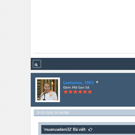
Leehonso_1983
Đam Mê San Sẻ
11-03-2015, 05:48 PM
'muanuadem32' Đã viết: