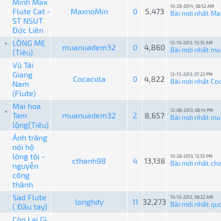
Minh Max
10-29-2014, 08:52 AM
Flute Cat -
MaxnoMin
0
5,473
Bài mới nhất
Ma
:
ST NSUT
Đức Liên
LÒNG MẸ
12-19-2013, 10:35 AM
muanuadem32
0
4,860
Bài mới nhất
mu
(Tiêu)
:
Vũ Tái
Giang
12-13-2013, 07:22 PM
Cocacola
0
4,822
Bài mới nhất
Co
Nam
:
(Flute)
Mai hoa
12-08-2013, 08:14 PM
Tam
muanuadem32
2
8,657
Bài mới nhất
mu
:
lộng(Tiêu)
Ánh trăng
nói hộ
lòng tôi -
10-28-2013, 12:55 PM
cthanh98
4
13,138
Bài mới nhất
ch
nguyễn
:
công
thành
Sad Flute
10-10-2013, 08:22 AM
longhdy
11
32,273
Bài mới nhất
qu
( Đầu tay)
:
Còn Lại Gì