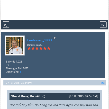
Leehonso_1983
Đam Mê San Sẻ
Bài viết: 1,628
89
Tham gia: Feb 2012
Danh tiếng:
6
07-13-2015, 05:34 PM
#3
'David Dang' Đã viết:
(07-11-2015, 04:55 AM)
Bác thổi hay lắm. Bài Lòng Mẹ vào flute nghe còn hay hơn sáo