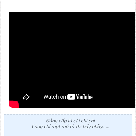
Đẳng cấp là cái chi chi
Cũng chỉ một mớ tử thi bấy nhầy......