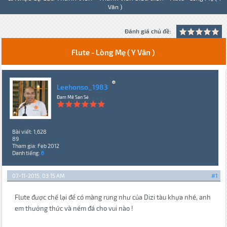
Vân )
Đánh giá chủ đề:
Flute - Lòng Mẹ ( Y Vân )
Leehonso_1983
Đam Mê San Sẻ
Bài viết: 1,628
89
Tham gia: Feb 2012
Danh tiếng:
6
07-11-2015, 03:15 AM
#1
Flute được chế lại để có màng rung như của Dizi tàu khựa nhé, anh
em thưởng thức và ném đá cho vui nào !