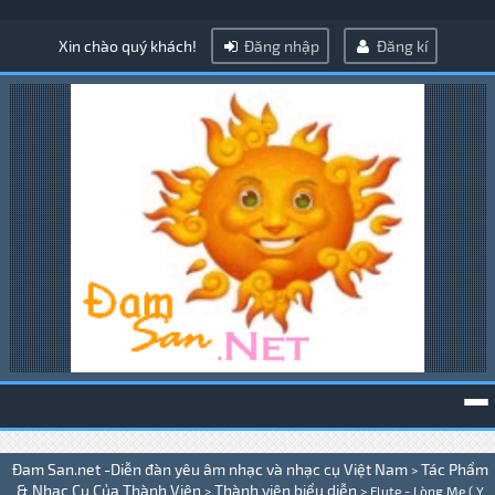
Xin chào quý khách!
Đăng nhập
Đăng kí
To
Đam San.net -Diễn đàn yêu âm nhạc và nhạc cụ Việt Nam
Tác Phẩm
>
na
& Nhạc Cụ Của Thành Viên
Thành viên biểu diễn
>
>
Flute - Lòng Mẹ ( Y