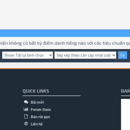
hiện không có bất kỳ điểm danh tiếng nào với các tiêu chuẩn qu
QUICK LINKS
ĐAM
Bài mới
Forum Stats
Bản rút gọn
Liên hệ