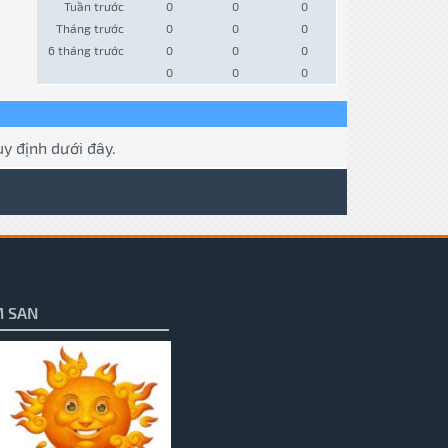
Tuần trước
0
0
0
Tháng trước
0
0
0
6 tháng trước
0
0
0
0
0
0
y định dưới đây.
 SAN