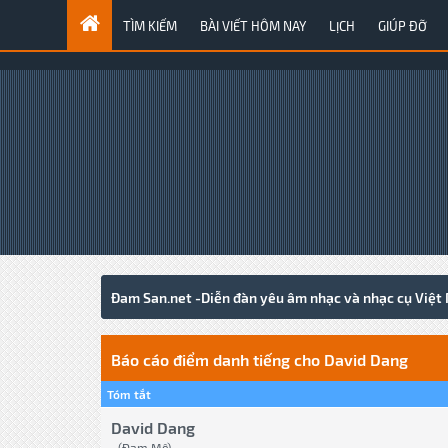
TÌM KIẾM
BÀI VIẾT HÔM NAY
LỊCH
GIÚP ĐỠ
Đam San.net -Diễn đàn yêu âm nhạc và nhạc cụ Việt
Báo cáo điểm danh tiếng cho David Dang
Tóm tắt
David Dang
(Đam Mê)