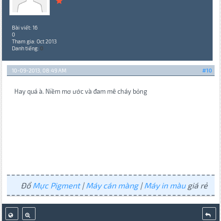
Bài viết: 16
0
Tham gia: Oct 2013
Danh tiếng:
0
10-09-2013, 08:49 AM
#10
Hay quá à. Niềm mơ ước và đam mê cháy bỏng
Đổ
Mực Pigment
|
Máy cán màng
|
Máy in màu
giá rẻ