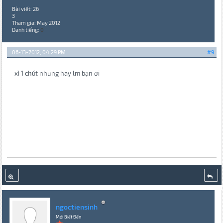
Bài viết: 26
3
Tham gia: May 2012
Danh tiếng:
0
06-13-2012, 04:29 PM
#9
xì 1 chút nhưng hay lm bạn ơi
ngoctiensinh
Mới Biết Đến