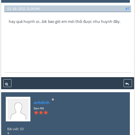
02-28-2012, 12:06 PM
#7
hay quá huynh ơi...bik bao giờ em mới thổi được như huynh đây.
anhdinh
Đam Mê
Bài viết: 50
4