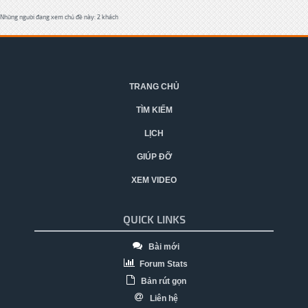
Những người đang xem chủ đề này: 2 khách
TRANG CHỦ
TÌM KIẾM
LỊCH
GIÚP ĐỠ
XEM VIDEO
QUICK LINKS
Bài mới
Forum Stats
Bản rút gọn
Liên hệ