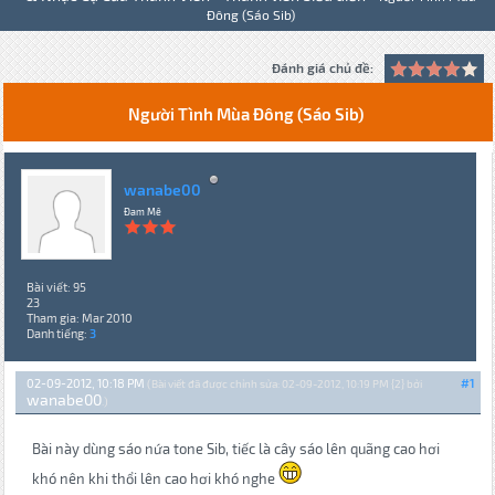
Đông (Sáo Sib)
Đánh giá chủ đề:
Người Tình Mùa Đông (Sáo Sib)
wanabe00
Đam Mê
Bài viết: 95
23
Tham gia: Mar 2010
Danh tiếng:
3
02-09-2012, 10:18 PM
#1
(Bài viết đã được chỉnh sửa: 02-09-2012, 10:19 PM {2} bởi
wanabe00
.)
Bài này dùng sáo nứa tone Sib, tiếc là cây sáo lên quãng cao hơi
khó nên khi thổi lên cao hơi khó nghe