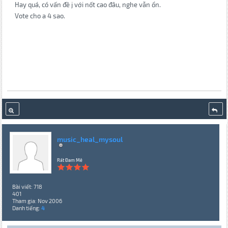
Hay quá, có vấn đề j với nốt cao đâu, nghe vẫn ổn.
Vote cho a 4 sao.
music_heal_mysoul
Rất Đam Mê
Bài viết: 718
401
Tham gia: Nov 2006
Danh tiếng:
4