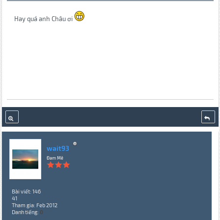
Hay quá anh Châu ơi
wait93
Đam Mê
Bài viết: 146
41
Tham gia: Feb 2012
Danh tiếng:
0