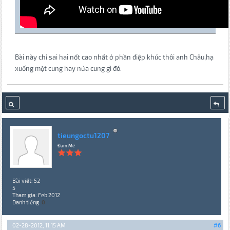
Bài này chỉ sai hai nốt cao nhất ở phần điệp khúc thôi anh Châu,hạ
xuống một cung hay nửa cung gì đó.
tieungoctu1207
Đam Mê
Bài viết: 52
5
Tham gia: Feb 2012
Danh tiếng:
0
02-28-2012, 11:15 AM
#6