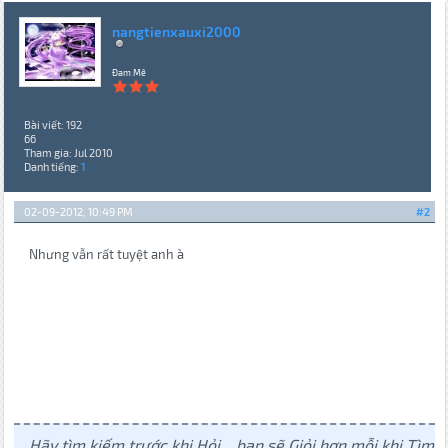
nangtienxauxi2000
Đam Mê
Bài viết: 192
66
Tham gia: Jul 2010
Danh tiếng:
1
02-09-2012, 10:49 PM
#2
Nhưng vẫn rất tuyệt anh à
Hãy tìm kiếm trước khi Hỏi... bạn sẽ Giỏi hơn mỗi khi Tìm