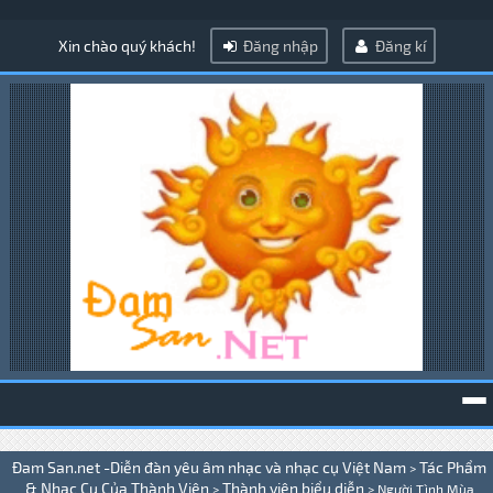
Xin chào quý khách!
Đăng nhập
Đăng kí
To
Đam San.net -Diễn đàn yêu âm nhạc và nhạc cụ Việt Nam
Tác Phẩm
>
na
& Nhạc Cụ Của Thành Viên
Thành viên biểu diễn
>
>
Người Tình Mùa