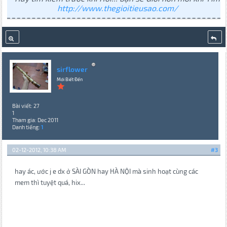
http://www.thegioitieusao.com/
sirflower
Mới Biết Đến
Bài viết: 27
1
Tham gia: Dec 2011
Danh tiếng:
1
02-12-2012, 10:38 AM
#3
hay ác, ước j e dx ở SÀI GÒN hay HÀ NỘI mà sinh hoạt cùng các
mem thì tuyệt quá, hix...