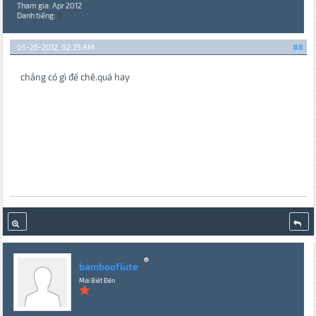
Tham gia: Apr 2012
Danh tiếng:
0
05-26-2012, 02:25 AM
#8
chẳng có gì để chê.quá hay
bambooflute
Mới Biết Đến