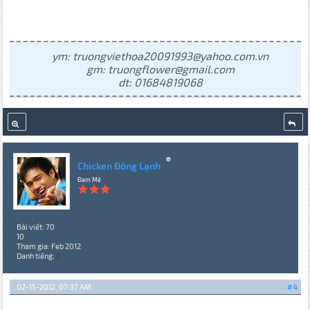
ym: truongviethoa20091993@yahoo.com.vn
gm: truongflower@gmail.com
dt: 01684819068
Chicken Đông Lạnh
Đam Mê
Bài viết: 70
10
Tham gia: Feb 2012
Danh tiếng:
0
02-15-2012, 07:37 AM
#4