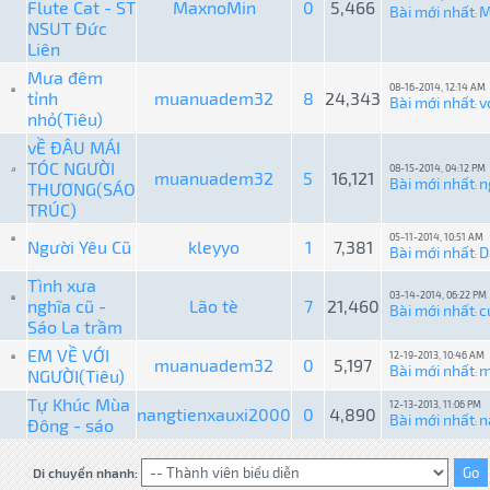
Flute Cat - ST
MaxnoMin
0
5,466
Bài mới nhất
M
:
NSUT Đức
Liên
Mưa đêm
08-16-2014, 12:14 AM
tỉnh
muanuadem32
8
24,343
Bài mới nhất
v
:
nhỏ(Tiêu)
vỀ ĐÂU MÁI
TÓC NGƯỜI
08-15-2014, 04:12 PM
muanuadem32
5
16,121
Bài mới nhất
n
THƯƠNG(SÁO
:
TRÚC)
05-11-2014, 10:51 AM
Người Yêu Cũ
kleyyo
1
7,381
Bài mới nhất
D
:
Tình xưa
03-14-2014, 06:22 PM
nghĩa cũ -
Lão tè
7
21,460
Bài mới nhất
c
:
Sáo La trầm
EM VỀ VỚI
12-19-2013, 10:46 AM
muanuadem32
0
5,197
Bài mới nhất
m
NGƯỜI(Tiêu)
:
Tự Khúc Mùa
12-13-2013, 11:06 PM
nangtienxauxi2000
0
4,890
Bài mới nhất
n
Đông - sáo
:
Di chuyển nhanh: