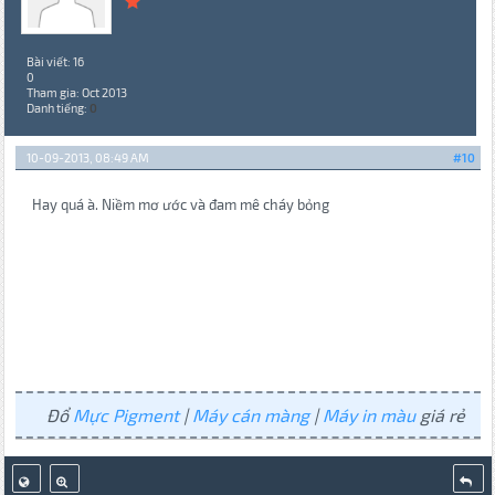
Bài viết: 16
0
Tham gia: Oct 2013
Danh tiếng:
0
10-09-2013, 08:49 AM
#10
Hay quá à. Niềm mơ ước và đam mê cháy bỏng
Đổ
Mực Pigment
|
Máy cán màng
|
Máy in màu
giá rẻ