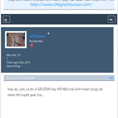
http://www.thegioitieusao.com/
sirflower
Mới Biết Đến
Bài viết: 27
1
Tham gia: Dec 2011
Danh tiếng:
1
02-12-2012, 10:38 AM
#3
hay ác, ước j e dx ở SÀI GÒN hay HÀ NỘI mà sinh hoạt cùng các
mem thì tuyệt quá, hix...