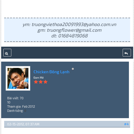
ym: truongviethoa20091993@yahoo.com.vn
gm: truongflower@gmail.com
dt: 01684819068
Chicken Đông Lạnh
Đam Mê
Bài viết: 70
10
Tham gia: Feb 2012
Danh tiếng:
0
02-15-2012, 07:37 AM
#4