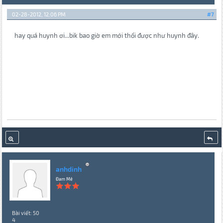
02-28-2012, 12:06 PM
#7
hay quá huynh ơi...bik bao giờ em mới thổi được như huynh đây.
anhdinh
Đam Mê
Bài viết: 50
4