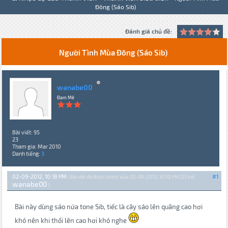
Đông (Sáo Sib)
Đánh giá chủ đề:
Người Tình Mùa Đông (Sáo Sib)
wanabe00
Đam Mê
Bài viết: 95
23
Tham gia: Mar 2010
Danh tiếng:
3
02-09-2012, 10:18 PM
#1
(Bài viết đã được chỉnh sửa: 02-09-2012, 10:19 PM {2} bởi
wanabe00
.)
Bài này dùng sáo nứa tone Sib, tiếc là cây sáo lên quãng cao hơi
khó nên khi thổi lên cao hơi khó nghe