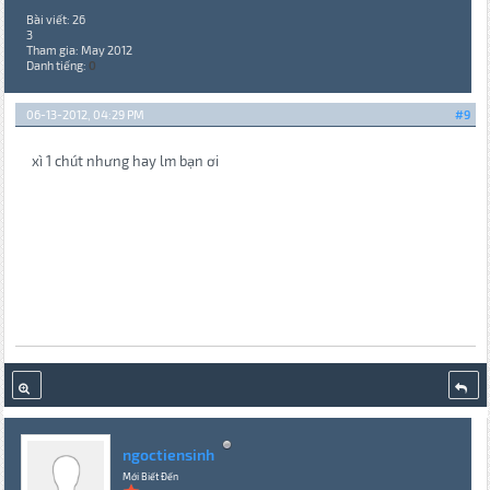
Bài viết: 26
3
Tham gia: May 2012
Danh tiếng:
0
06-13-2012, 04:29 PM
#9
xì 1 chút nhưng hay lm bạn ơi
ngoctiensinh
Mới Biết Đến