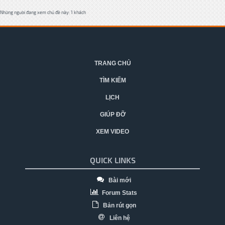
Những người đang xem chủ đề này: 1 khách
TRANG CHỦ
TÌM KIẾM
LỊCH
GIÚP ĐỠ
XEM VIDEO
QUICK LINKS
Bài mới
Forum Stats
Bản rút gọn
Liên hệ