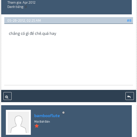
Tham gia: Apr 2012
Danh tiếng:
0
05-26-2012, 02:25 AM
#8
chẳng có gì để chê.quá hay
bambooflute
Mới Biết Đến