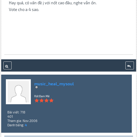
Hay quá, có vấn đề j với nốt cao đâu, nghe vẫn ổn.
Vote cho a 4 sao.
music_heal_mysoul
Rất Đam Mê
Bài viết: 718
401
Tham gia: Nov 2006
Danh tiếng:
4