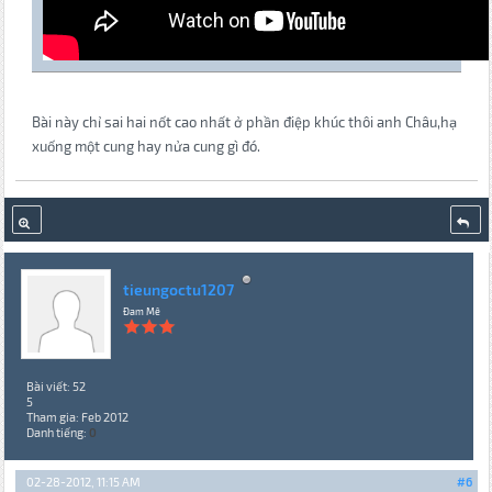
Bài này chỉ sai hai nốt cao nhất ở phần điệp khúc thôi anh Châu,hạ
xuống một cung hay nửa cung gì đó.
tieungoctu1207
Đam Mê
Bài viết: 52
5
Tham gia: Feb 2012
Danh tiếng:
0
02-28-2012, 11:15 AM
#6