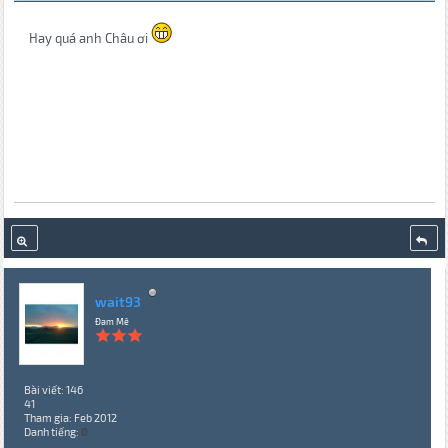
Hay quá anh Châu ơi
wait93
Đam Mê
Bài viết: 146
41
Tham gia: Feb 2012
Danh tiếng:
0