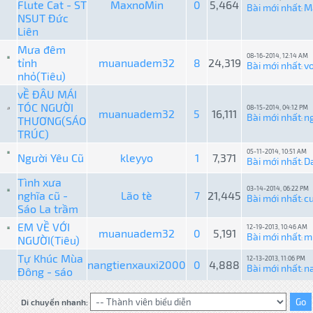
Flute Cat - ST
MaxnoMin
0
5,464
Bài mới nhất
M
:
NSUT Đức
Liên
Mưa đêm
08-16-2014, 12:14 AM
tỉnh
muanuadem32
8
24,319
Bài mới nhất
v
:
nhỏ(Tiêu)
vỀ ĐÂU MÁI
TÓC NGƯỜI
08-15-2014, 04:12 PM
muanuadem32
5
16,111
Bài mới nhất
n
THƯƠNG(SÁO
:
TRÚC)
05-11-2014, 10:51 AM
Người Yêu Cũ
kleyyo
1
7,371
Bài mới nhất
D
:
Tình xưa
03-14-2014, 06:22 PM
nghĩa cũ -
Lão tè
7
21,445
Bài mới nhất
c
:
Sáo La trầm
EM VỀ VỚI
12-19-2013, 10:46 AM
muanuadem32
0
5,191
Bài mới nhất
m
NGƯỜI(Tiêu)
:
Tự Khúc Mùa
12-13-2013, 11:06 PM
nangtienxauxi2000
0
4,888
Bài mới nhất
n
Đông - sáo
:
Di chuyển nhanh: