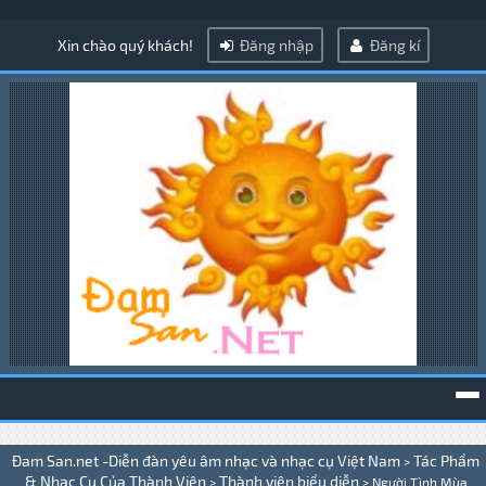
Xin chào quý khách!
Đăng nhập
Đăng kí
To
Đam San.net -Diễn đàn yêu âm nhạc và nhạc cụ Việt Nam
Tác Phẩm
>
na
& Nhạc Cụ Của Thành Viên
Thành viên biểu diễn
>
>
Người Tình Mùa