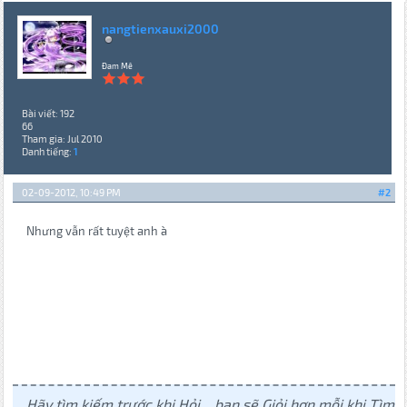
nangtienxauxi2000
Đam Mê
Bài viết: 192
66
Tham gia: Jul 2010
Danh tiếng:
1
02-09-2012, 10:49 PM
#2
Nhưng vẫn rất tuyệt anh à
Hãy tìm kiếm trước khi Hỏi... bạn sẽ Giỏi hơn mỗi khi Tìm