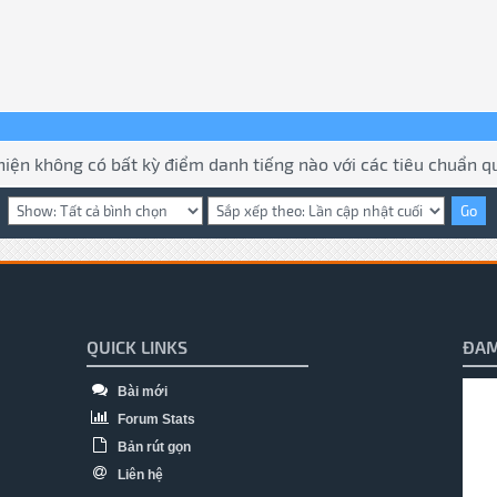
hiện không có bất kỳ điểm danh tiếng nào với các tiêu chuẩn qu
QUICK LINKS
ĐAM
Bài mới
Forum Stats
Bản rút gọn
Liên hệ