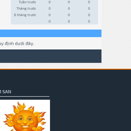
Tuần trước
0
0
0
Tháng trước
0
0
0
6 tháng trước
0
0
0
0
0
0
y định dưới đây.
 SAN