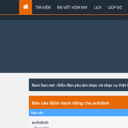
TÌM KIẾM
BÀI VIẾT HÔM NAY
LỊCH
GIÚP ĐỠ
Đam San.net -Diễn đàn yêu âm nhạc và nhạc cụ Việt
Báo cáo điểm danh tiếng cho anhdinh
Tóm tắt
anhdinh
(Đam Mê)