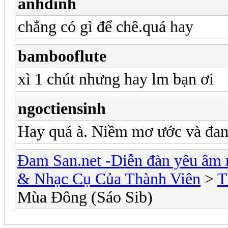
anhdinh
chẳng có gì để chê.quá hay
bambooflute
xì 1 chút nhưng hay lm bạn ơi
ngoctiensinh
Hay quá à. Niềm mơ ước và đa
Đam San.net -Diễn đàn yêu âm 
& Nhạc Cụ Của Thành Viên
>
T
Mùa Đông (Sáo Sib)