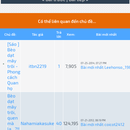
Có thể liên quan đến chủ đề...
Trả
Chủ đề:
Tác giả
Xem:
Bài mới nhất
lời:
[Sáo ]
Bèo
dạt
mây
07-25-2014, 07:27 PM
trôi -
itbn2219
1
7,905
Bài mới nhất
Leehonso_19
:
Phong
cách
Quan
họ
Bèo
dạt
mây
trôi,
quen
07-21-2012, 06:19 PM
mà
Nahamiakasuke
40
124,195
Bài mới nhất
coicot2412
:
lạ...?!!