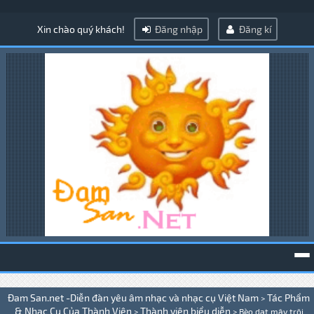
Xin chào quý khách!
Đăng nhập
Đăng kí
To
Đam San.net -Diễn đàn yêu âm nhạc và nhạc cụ Việt Nam
Tác Phẩm
>
na
& Nhạc Cụ Của Thành Viên
Thành viên biểu diễn
>
>
Bèo dạt mây trôi