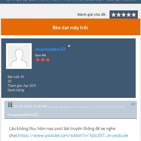
Đánh giá chủ đề:
Bèo dạt mây trôi
muanuadem32
Đam Mê
Bài viết: 61
33
Tham gia: Apr 2011
Danh tiếng:
0
#1
01-28-2015, 11:40 PM
(Bài viết đã được chỉnh sửa: 01-28-2015, 11:45 PM {2} bởi
muanuadem32
.)
Lâu không thu, hôm nay post bài truyền thống để ae nghe
chơi.
https://www.youtube.com/watch?v=7q1z25lT...e=youtu.be