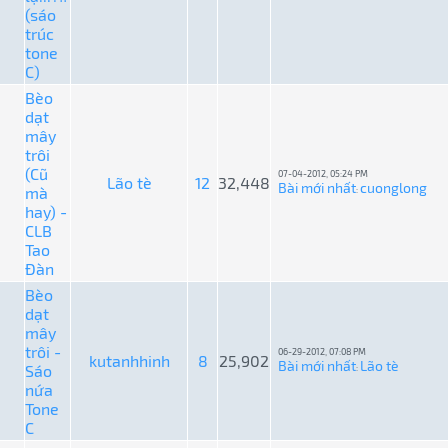
(sáo
trúc
tone
C)
Bèo
dạt
mây
trôi
(Cũ
07-04-2012, 05:24 PM
Lão tè
12
32,448
Bài mới nhất
cuonglong
mà
:
hay) -
CLB
Tao
Đàn
Bèo
dạt
mây
trôi -
06-29-2012, 07:08 PM
kutanhhinh
8
25,902
Bài mới nhất
Lão tè
Sáo
:
nứa
Tone
C