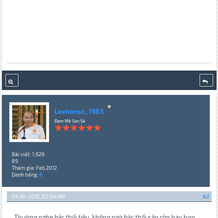
Leehonso_1983
Đam Mê San Sẻ
Bài viết: 1,628
89
Tham gia: Feb 2012
Danh tiếng:
6
01-30-2015, 02:04 PM
#2
Thường nghe bác thổi tiêu, không ngờ bác thổi sáo còn hay hơn