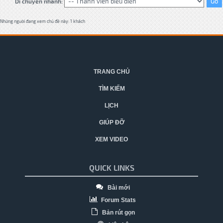
Di chuyển nhanh:
Những người đang xem chủ đề này: 1 khách
TRANG CHỦ
TÌM KIẾM
LỊCH
GIÚP ĐỠ
XEM VIDEO
QUICK LINKS
Bài mới
Forum Stats
Bản rút gọn