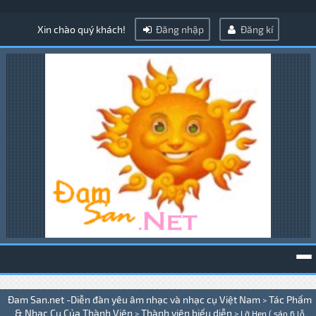
Xin chào quý khách!
Đăng nhập
Đăng kí
To
Đam San.net -Diễn đàn yêu âm nhạc và nhạc cụ Việt Nam
Tác Phẩm
>
na
& Nhạc Cụ Của Thành Viên
Thành viên biểu diễn
>
>
Lỡ Hẹn ( sáo 6 lỗ