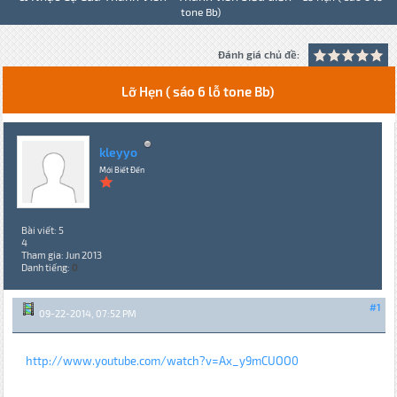
tone Bb)
Đánh giá chủ đề:
Lỡ Hẹn ( sáo 6 lỗ tone Bb)
kleyyo
Mới Biết Đến
Bài viết: 5
4
Tham gia: Jun 2013
Danh tiếng:
0
#1
09-22-2014, 07:52 PM
http://www.youtube.com/watch?v=Ax_y9mCUOO0