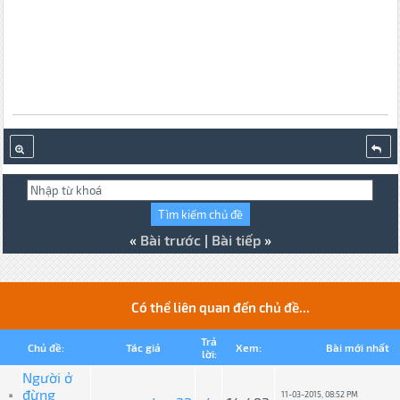
«
Bài trước
|
Bài tiếp
»
Có thể liên quan đến chủ đề...
Trả
Chủ đề:
Tác giả
Xem:
Bài mới nhất
lời:
Người ở
đừng
11-03-2015, 08:52 PM