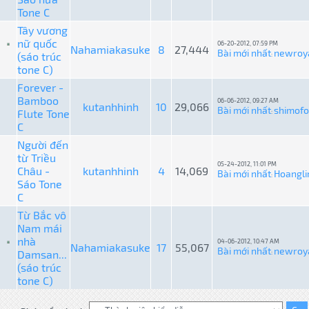
Tone C
Tây vương
nữ quốc
06-20-2012, 07:59 PM
Nahamiakasuke
8
27,444
Bài mới nhất
newroy
(sáo trúc
:
tone C)
Forever -
Bamboo
06-06-2012, 09:27 AM
kutanhhinh
10
29,066
Bài mới nhất
shimofo
Flute Tone
:
C
Người đến
từ Triều
05-24-2012, 11:01 PM
Châu -
kutanhhinh
4
14,069
Bài mới nhất
Hoangli
:
Sáo Tone
C
Từ Bắc vô
Nam mái
nhà
04-06-2012, 10:47 AM
Nahamiakasuke
17
55,067
Bài mới nhất
newroy
Damsan...
:
(sáo trúc
tone C)