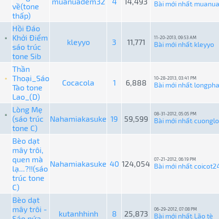
muanuadem32
4
14,493
Bài mới nhất
muanu
về(tone
:
thấp)
Hồi Đáo
Khởi Điểm
11-20-2013, 09:53 AM
kleyyo
3
11,771
Bài mới nhất
kleyyo
sáo trúc
:
tone Sib
Thần
Thoại_Sáo
10-28-2013, 03:41 PM
Cocacola
1
6,888
Bài mới nhất
longph
Tào tone
:
Lao_(D)
Lòng Mẹ
08-31-2012, 05:05 PM
(sáo trúc
Nahamiakasuke
19
59,599
Bài mới nhất
cuongl
:
tone C)
Bèo dạt
mây trôi,
quen mà
07-21-2012, 06:19 PM
Nahamiakasuke
40
124,054
Bài mới nhất
coicot2
lạ...?!!(sáo
:
trúc tone
C)
Bèo dạt
mây trôi -
06-29-2012, 07:08 PM
kutanhhinh
8
25,873
Bài mới nhất
Lão tè
Sáo nứa
: