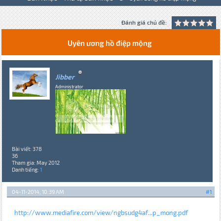
Đánh giá chủ đề:
Uyên ương hồ điệp mộng
Jibber
Administrator
Bài viết: 378
36
Tham gia: May 2012
Danh tiếng:
1
04-11-2014, 10:39 AM
#1
http://www.mediafire.com/view/ngbsudg4af...p_mong.pdf