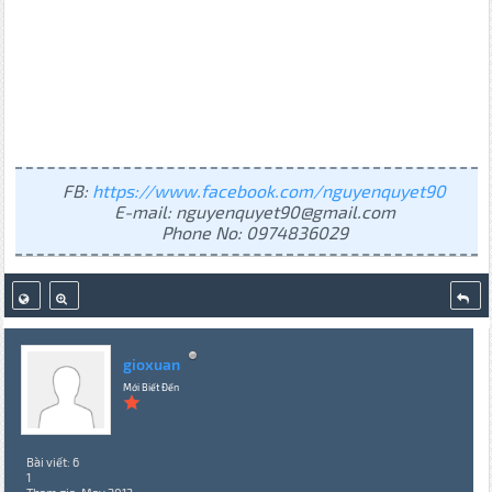
FB:
https://www.facebook.com/nguyenquyet90
E-mail: nguyenquyet90@gmail.com
Phone No: 0974836029
gioxuan
Mới Biết Đến
Bài viết: 6
1