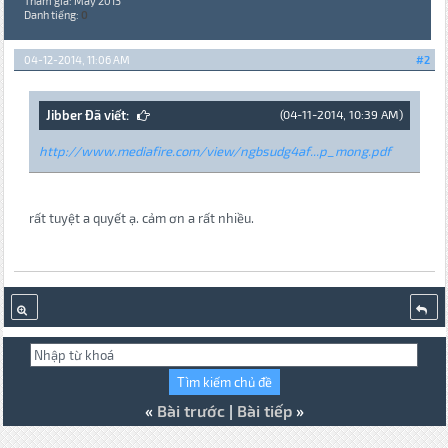
Tham gia: May 2013
Danh tiếng:
0
04-12-2014, 11:06 AM
#2
Jibber Đã viết:
(04-11-2014, 10:39 AM)
http://www.mediafire.com/view/ngbsudg4af...p_mong.pdf
rất tuyệt a quyết ạ. cảm ơn a rất nhiều.
«
Bài trước
|
Bài tiếp
»