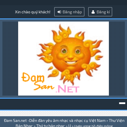
Xin chào quý khách!
Đăng nhập
Đăng kí
To
Đam San.net -Diễn đàn yêu âm nhạc và nhạc cụ Việt Nam
Thư Viện
>
na
Bản Nhạc
Thứ tự bản nhạc
U
>
>
>
Uyên ương hồ điệp mộng