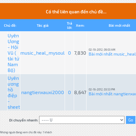
Có thể liên quan đến chủ đề...
Trả
Chủ đề:
Tác giả
Xem:
Bài mới nhất
lời:
Uyên
Ương
- Hội
02-19-2012, 09:03 AM
Vũ (
music_heal_mysoul
0
7,830
Bài mới nhất
music_hea
:
tài tử
Nam
Bộ)
Uyên
ương
hồ
02-16-2012, 03:53 PM
nangtienxauxi2000
0
8,647
Bài mới nhất
nangtienxa
điệp
:
-
sheet
Di chuyển nhanh:
Những người đang xem chủ đề này: 1 khách