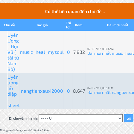
Có thể liên quan đến chủ đề...
Trả
Chủ đề:
Tác giả
Xem:
Bài mới nhất
lời:
Uyên
Ương
- Hội
02-19-2012, 09:03 AM
Vũ (
music_heal_mysoul
0
7,832
Bài mới nhất
music_hea
:
tài tử
Nam
Bộ)
Uyên
ương
hồ
02-16-2012, 03:53 PM
nangtienxauxi2000
0
8,647
Bài mới nhất
nangtienxa
điệp
:
-
sheet
Di chuyển nhanh:
Những người đang xem chủ đề này: 1 khách