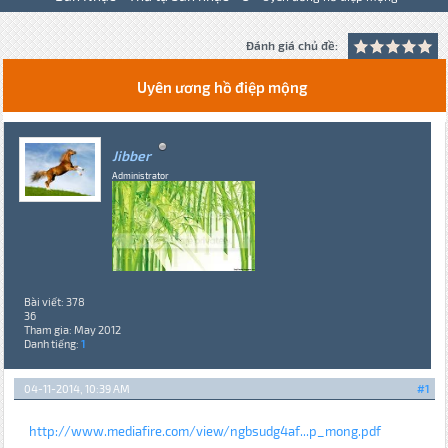
Đánh giá chủ đề:
Uyên ương hồ điệp mộng
Jibber
Administrator
Bài viết: 378
36
Tham gia: May 2012
Danh tiếng:
1
04-11-2014, 10:39 AM
#1
http://www.mediafire.com/view/ngbsudg4af...p_mong.pdf