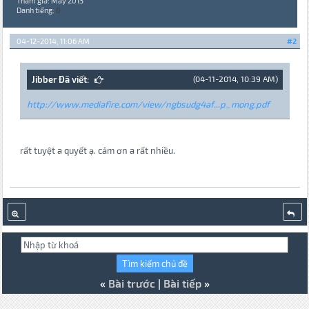
Tham gia: May 2013
Danh tiếng:
0
04-12-2014, 11:06 AM
#2
Jibber Đã viết:
(04-11-2014, 10:39 AM)
http://www.mediafire.com/view/ngbsudg4af...p_mong.pdf
rất tuyệt a quyết ạ. cảm ơn a rất nhiều.
«
Bài trước
|
Bài tiếp
»