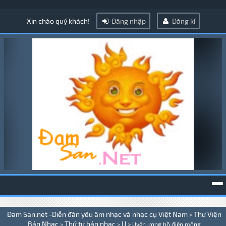
Xin chào quý khách!
Đăng nhập
Đăng kí
To
Đam San.net -Diễn đàn yêu âm nhạc và nhạc cụ Việt Nam
Thư Viện
>
na
Bản Nhạc
Thứ tự bản nhạc
U
>
>
>
Uyên ương hồ điệp mộng