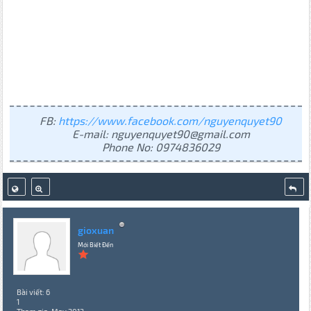
FB:
https://www.facebook.com/nguyenquyet90
E-mail: nguyenquyet90@gmail.com
Phone No: 0974836029
gioxuan
Mới Biết Đến
Bài viết: 6
1