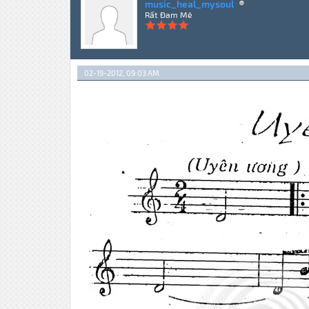
music_heal_mysoul
Rất Đam Mê
02-19-2012, 09:03 AM