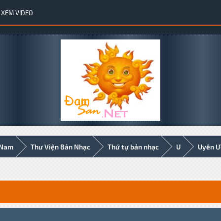
XEM VIDEO
 Nam
Thư Viện Bản Nhạc
Thứ tự bản nhạc
U
Uyên Ươ