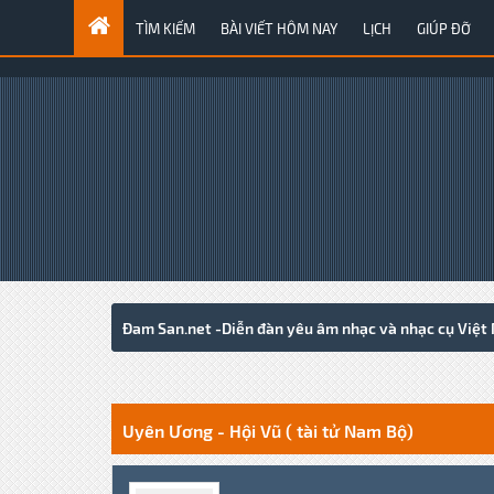
TÌM KIẾM
BÀI VIẾT HÔM NAY
LỊCH
GIÚP ĐỠ
Đam San.net -Diễn đàn yêu âm nhạc và nhạc cụ Việt
0 Votes - 0 Average
1
2
3
4
5
Uyên Ương - Hội Vũ ( tài tử Nam Bộ)