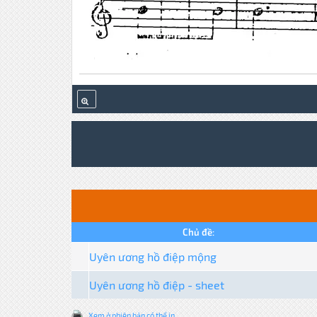
Chủ đề:
Uyên ương hồ điệp mộng
Uyên ương hồ điệp - sheet
Xem ở phiên bản có thể in