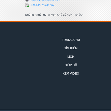
Theo dõi chủ đề này
Những người đang xem chủ đề này: 1 khách
TRANG CHỦ
TÌM KIẾM
LỊCH
GIÚP ĐỠ
XEM VIDEO