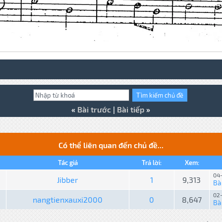
«
Bài trước
|
Bài tiếp
»
Có thể liên quan đến chủ đề...
Tác giả
Trả lời:
Xem:
04-
Jibber
1
9,313
Bà
02-
nangtienxauxi2000
0
8,647
Bà