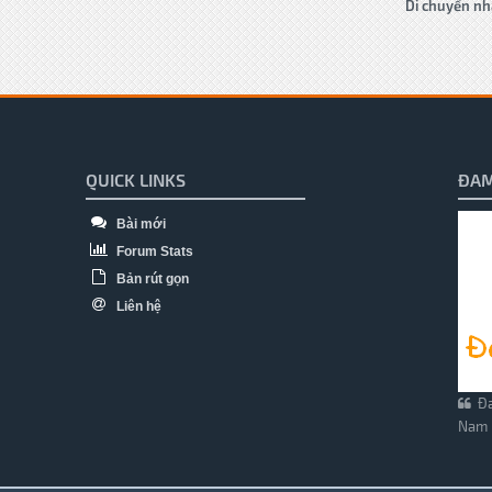
Di chuyển nh
QUICK LINKS
ĐAM
Bài mới
Forum Stats
Bản rút gọn
Liên hệ
Đa
Nam