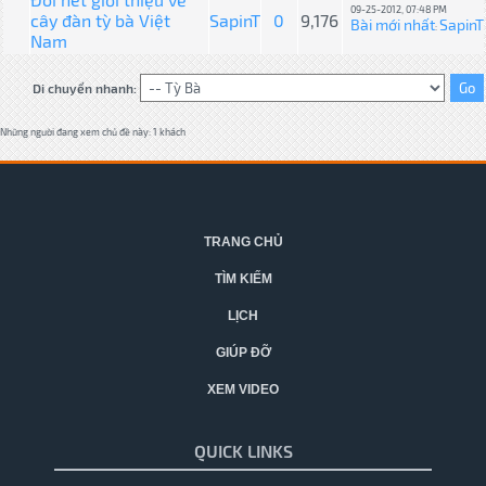
09-25-2012, 07:48 PM
cây đàn tỳ bà Việt
SapinT
0
9,176
Bài mới nhất
SapinT
:
Nam
Di chuyển nhanh:
Những người đang xem chủ đề này: 1 khách
TRANG CHỦ
TÌM KIẾM
LỊCH
GIÚP ĐỠ
XEM VIDEO
QUICK LINKS