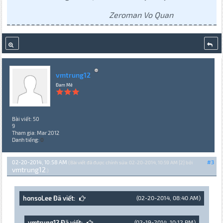
Zeroman Vo Quan
vmtrung12
Đam Mê
Bài viết: 50
9
Tham gia: Mar 2012
Danh tiếng:
0
02-20-2014, 10:58 AM
#3
(Bài viết đã được chỉnh sửa: 02-20-2014, 10:59 AM {2} bởi
vmtrung12
.)
honsoLee Đã viết:
(02-20-2014, 08:40 AM)
vmtrung12 Đã viết:
(02-19-2014, 10:12 PM)