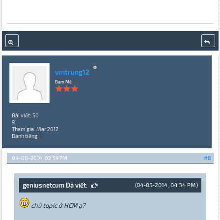
vmtrung12
Đam Mê
Bài viết: 50
9
Tham gia: Mar 2012
Danh tiếng:
0
04-08-2014, 02:59 PM
#8
geniusnetcum Đã viết:
(04-05-2014, 04:34 PM)
chủ topic ở HCM ạ?