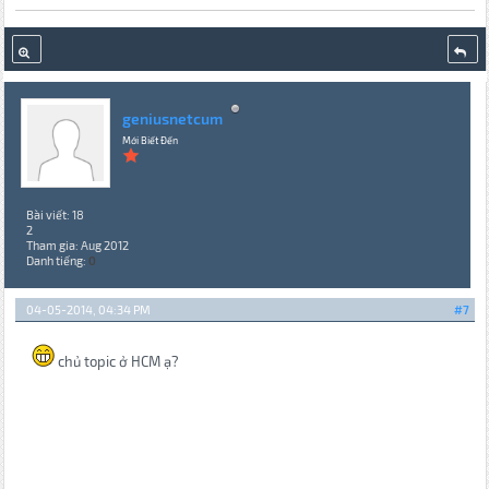
geniusnetcum
Mới Biết Đến
Bài viết: 18
2
Tham gia: Aug 2012
Danh tiếng:
0
04-05-2014, 04:34 PM
#7
chủ topic ở HCM ạ?