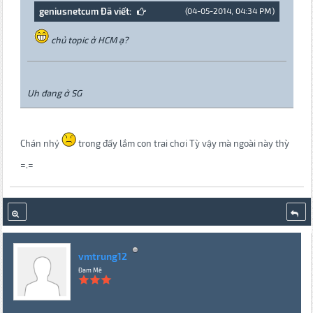
geniusnetcum Đã viết:
(04-05-2014, 04:34 PM)
chủ topic ở HCM ạ?
Uh đang ở SG
Chán nhỷ
trong đấy lắm con trai chơi Tỳ vậy mà ngoài này thỳ
=.=
vmtrung12
Đam Mê