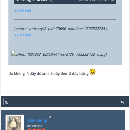
Tỳ bà Việt
[quote='vmtrung12' pid='21696' dateline='1392822725']
Tỳ bà Việt
Dạ không, 4 dây đó anh, 2 dây đen, 2 dây trắng
lehuuhung
Rất Đam Mê