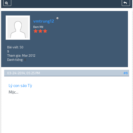
vmtrung12
Đam Mê
Bài viết: 50
9
Tham gia: Mar 2012
Danh tiếng:
0
03-24-2014, 05:25 PM
#6
Lý con sáo Tỳ
Mộc...