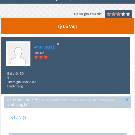
Đánh giá chủ đề:
Tỳ bà Việt
vmtrung12
Đam Mê
Bài viết: 50
9
Tham gia: Mar 2012
Danh tiếng:
0
02-19-2014, 10:12 PM
#1
(Bài viết đã được chỉnh sửa: 02-19-2014, 10:13 PM {2} bởi
vmtrung12
.)
Tỳ bà Việt