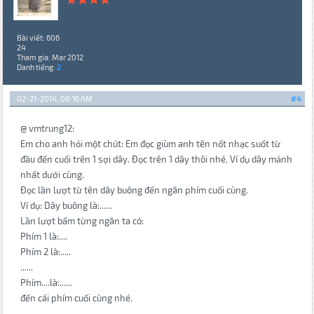
Bài viết: 606
24
Tham gia: Mar 2012
Danh tiếng:
2
02-21-2014, 08:16 AM
#4
@ vmtrung12:
Em cho anh hỏi một chút: Em đọc giùm anh tên nốt nhạc suốt từ
đầu đến cuối trên 1 sợi dây. Đọc trên 1 dây thôi nhé. Ví dụ dây mảnh
nhất dưới cùng.
Đọc lần lượt từ tên dây buông đến ngăn phím cuối cùng.
Ví dụ: Dây buông là:......
Lần lượt bấm từng ngăn ta có:
Phím 1 là:....
Phím 2 là:.....
......
Phím....là:......
đến cái phím cuối cùng nhé.