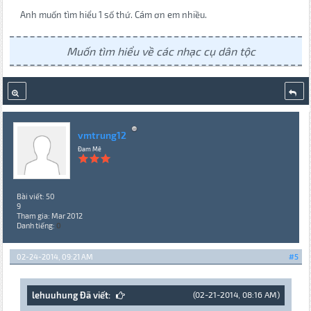
Anh muốn tìm hiểu 1 số thứ. Cám ơn em nhiều.
Muốn tìm hiểu về các nhạc cụ dân tộc
vmtrung12
Đam Mê
Bài viết: 50
9
Tham gia: Mar 2012
Danh tiếng:
0
02-24-2014, 09:21 AM
#5
lehuuhung Đã viết:
(02-21-2014, 08:16 AM)