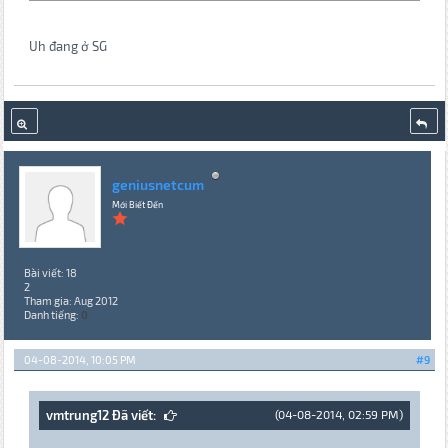
Uh đang ở SG
geniusnetcum
Mới Biết Đến
Bài viết: 18
2
Tham gia: Aug 2012
Danh tiếng:
0
04-08-2014, 10:05 PM
#9
vmtrung12 Đã viết:
(04-08-2014, 02:59 PM)