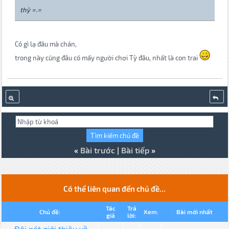
thỳ =.=
Có gì lạ đâu mà chán,
trong này cũng đâu có mấy người chơi Tỳ đâu, nhất là con trai
«
Bài trước
|
Bài tiếp
»
Có thể liên quan đến chủ đề...
Tác
Trả
Chủ đề:
Xem:
Bài mới nhất
giả
lời:
Đôi nét giới thiệu về