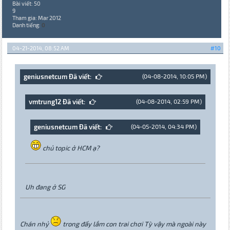
Bài viết: 50
9
Tham gia: Mar 2012
Danh tiếng:
0
04-21-2014, 08:52 AM
#10
geniusnetcum Đã viết:
(04-08-2014, 10:05 PM)
vmtrung12 Đã viết:
(04-08-2014, 02:59 PM)
geniusnetcum Đã viết:
(04-05-2014, 04:34 PM)
chủ topic ở HCM ạ?
Uh đang ở SG
Chán nhỷ
trong đấy lắm con trai chơi Tỳ vậy mà ngoài này