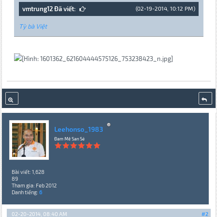
vmtrung12 Đã viết:
(02-19-2014, 10:12 PM)
Tỳ bà Việt
Leehonso_1983
Đam Mê San Sẻ
Bài viết: 1,628
89
Tham gia: Feb 2012
Danh tiếng:
6
02-20-2014, 08:40 AM
#2