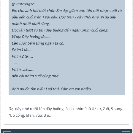
@ vmtrung12:
Em cho anh hỏi một chút: Em đọc giùm anh tên nốt nhạc suốt từ
đầu đến cuối trên 1 sợi dây. Đọc trên 1 dây thôi nhé. Ví dụ dây
mảnh nhất dưới cùng.
Đọc lần lượt từ tên dây buông đến ngăn phím cuối cùng.
Ví dụ: Dây buông là:......
Lần lượt bấm từng ngăn ta có:
Phím 1 là:....
Phím 2 là:.....
......
Phím....là:......
đến cái phím cuối cùng nhé.
Anh muốn tìm hiểu 1 số thứ. Cám ơn em nhiều.
Dạ, dây nhỏ nhất lên dây buông là Liu, phím 1 là U/xư, 2 Vi, 3 sang,
4, 5 cống, 6fan, 7liu, 8 u...