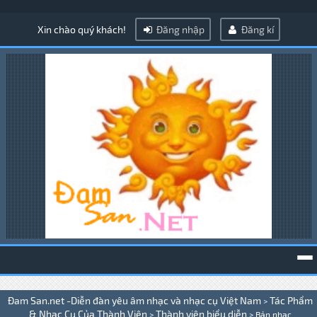
Xin chào quý khách!
Đăng nhập
Đăng kí
To
Đam San.net -Diễn đàn yêu âm nhạc và nhạc cụ Việt Nam
Tác Phẩm
>
na
& Nhạc Cụ Của Thành Viên
Thành viên biểu diễn
>
>
Bản nhạc