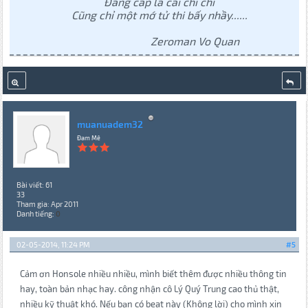
Đẳng cấp là cái chi chi
Cũng chỉ một mớ tử thi bấy nhầy......
Zeroman Vo Quan
muanuadem32
Đam Mê
Bài viết: 61
33
Tham gia: Apr 2011
Danh tiếng:
0
02-05-2014, 11:24 PM
#5
Cảm ơn Honsole nhiều nhiều, mình biết thêm được nhiều thông tin
hay, toàn bản nhạc hay. công nhận cô Lý Quý Trung cao thủ thật,
nhiều kỹ thuật khó. Nếu bạn có beat này (Không lời) cho mình xin