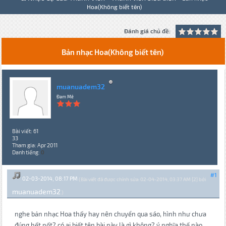
Hoa(Không biết tên)
Đánh giá chủ đề:
Bản nhạc Hoa(Không biết tên)
muanuadem32
Đam Mê
Bài viết: 61
33
Tham gia: Apr 2011
Danh tiếng:
0
#1
02-03-2014, 08:17 PM
(Bài viết đã được chỉnh sửa: 02-04-2014, 03:37 AM {2} bởi
muanuadem32
.)
nghe bản nhạc Hoa thấy hay nên chuyển qua sáo, hình như chưa
đúng hết nốt? có ai biết tên bài này là gì không? ý nghĩa thế nào