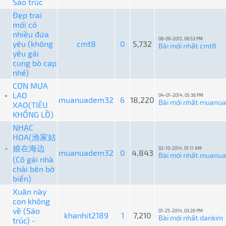
Sáo trúc
Đẹp trai
mới có
nhiều đứa
08-09-2015, 08:53 PM
yêu (không
cmt8
0
5,732
Bài mới nhất
cmt8
:
yêu gái
cung bò cạp
nhé)
CƠN MƯA
LAO
04-01-2014, 05:36 PM
muanuadem32
6
18,220
Bài mới nhất
muanu
XAO(TIÊU
:
KHỔNG LỒ)
NHẠC
HOA(渔家姑
娘在海边
02-10-2014, 01:11 AM
muanuadem32
0
4,843
Bài mới nhất
muanu
:
(Cô gái nhà
chài bên bờ
biển)
Xuân này
con không
về (Sáo
01-25-2014, 03:26 PM
khanhit2189
1
7,210
Bài mới nhất
dankim
trúc) -
: