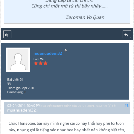
Cũng chỉ một mớ tử thi bấy nhầy......
Zeroman Vo Quan
muanuadem32
Đam Mê
Bài viết: 61
33
Tham gia: Apr 2011
Danh tiếng:
0
02-04-2014, 10:40 PM
#3
(Bài viết đã được chỉnh sửa: 02-04-2014, 10:52 PM {2} bởi
muanuadem32
.)
Chào Honsolee, bài này mình nghe cái cô này thổi hay phê lòi luôn
này, nhưng ghi là tiếng sáo nhạc hoa hay nhất nên không biết tên,