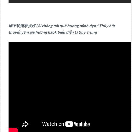
谁不说俺家乡好 (Ai chẳng nói quê hương mình đẹp/ Thùy bất
thuyết yêm gia hương hảo), biểu diễn Lí Quý Trung