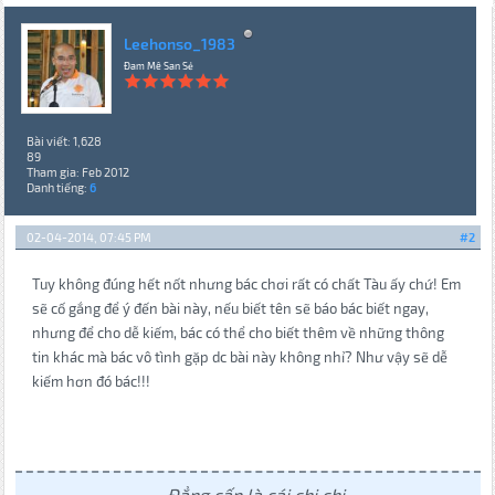
Leehonso_1983
Đam Mê San Sẻ
Bài viết: 1,628
89
Tham gia: Feb 2012
Danh tiếng:
6
02-04-2014, 07:45 PM
#2
Tuy không đúng hết nốt nhưng bác chơi rất có chất Tàu ấy chứ! Em
sẽ cố gắng để ý đến bài này, nếu biết tên sẽ báo bác biết ngay,
nhưng để cho dễ kiếm, bác có thể cho biết thêm về những thông
tin khác mà bác vô tình gặp dc bài này không nhỉ? Như vậy sẽ dễ
kiếm hơn đó bác!!!
Đẳng cấp là cái chi chi