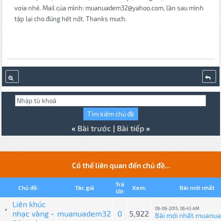
vơia nhé. Mail của mình: muanuadem32@yahoo.com, lần sau mình
tập lại cho đúng hết nốt. Thanks much.
«
Bài trước
|
Bài tiếp
»
Có thể liên quan đến chủ đề...
Trả
Chủ đề:
Tác giả
Xem:
Bài mới nhất
lời:
Liên khúc
09-09-2015, 06:45 AM
nhạc vàng -
muanuadem32
0
5,922
Bài mới nhất
muanu
: