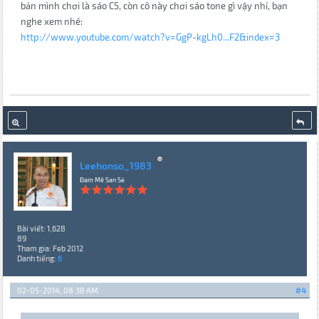
bản mình chơi là sáo C5, còn cô này chơi sáo tone gì vậy nhỉ, bạn
nghe xem nhé:
http://www.youtube.com/watch?v=GgP-kgLh0...F2&index=3
Leehonso_1983
Đam Mê San Sẻ
Bài viết: 1,628
89
Tham gia: Feb 2012
Danh tiếng:
6
02-05-2014, 08:38 AM
#4