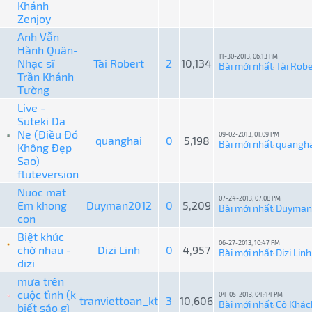
Khánh
Zenjoy
Anh Vẫn
Hành Quân-
11-30-2013, 06:13 PM
Nhạc sĩ
Tài Robert
2
10,134
Bài mới nhất
Tài Robe
:
Trần Khánh
Tường
Live -
Suteki Da
Ne (Điều Đó
09-02-2013, 01:09 PM
quanghai
0
5,198
Bài mới nhất
quangha
Không Đẹp
:
Sao)
fluteversion
Nuoc mat
07-24-2013, 07:08 PM
Em khong
Duyman2012
0
5,209
Bài mới nhất
Duyman
:
con
Biệt khúc
06-27-2013, 10:47 PM
chờ nhau -
Dizi Linh
0
4,957
Bài mới nhất
Dizi Linh
:
dizi
mưa trên
cuộc tình (k
04-05-2013, 04:44 PM
tranviettoan_kt
3
10,606
Bài mới nhất
Cô Khác
biết sáo gì
: