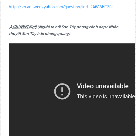
http://vn.answers.yahoo.com/question/ind...246AAHT2Fc
人说山西好风光 (Người ta nói Sơn Tây phong cảnh đẹp/ Nhân
thuyết Sơn Tây hảo phong quang)