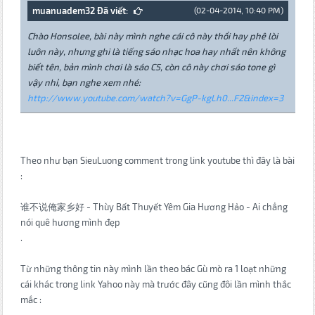
muanuadem32 Đã viết:
(02-04-2014, 10:40 PM)
Chào Honsolee, bài này mình nghe cái cô này thổi hay phê lòi
luôn này, nhưng ghi là tiếng sáo nhạc hoa hay nhất nên không
biết tên, bản mình chơi là sáo C5, còn cô này chơi sáo tone gì
vậy nhỉ, bạn nghe xem nhé:
http://www.youtube.com/watch?v=GgP-kgLh0...F2&index=3
Theo như bạn SieuLuong comment trong link youtube thì đây là bài
:
谁不说俺家乡好 - Thùy Bất Thuyết Yêm Gia Hương Hảo - Ai chẳng
nói quê hương mình đẹp
.
Từ những thông tin này mình lần theo bác Gù mò ra 1 loạt những
cái khác trong link Yahoo này mà trước đây cũng đôi lần mình thắc
mắc :