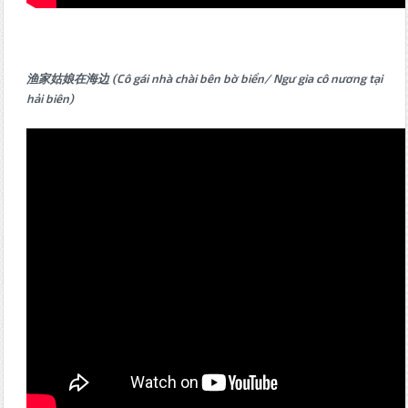
渔家姑娘在海边 (Cô gái nhà chài bên bờ biển/ Ngư gia cô nương tại
hải biên)