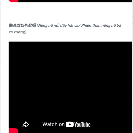
翻身农奴把歌唱 (Nông nô nổi dậy hát ca/ Phiên thân nông nô bả
ca xướng)