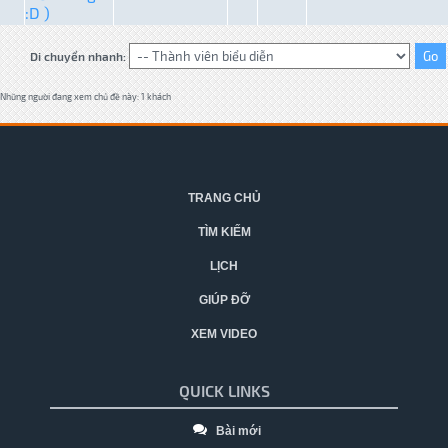
:D )
Di chuyển nhanh:
Những người đang xem chủ đề này: 1 khách
TRANG CHỦ
TÌM KIẾM
LỊCH
GIÚP ĐỠ
XEM VIDEO
QUICK LINKS
Bài mới