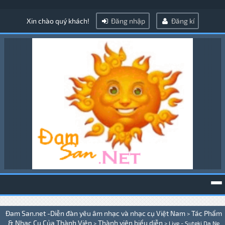
Xin chào quý khách!
Đăng nhập
Đăng kí
To
Đam San.net -Diễn đàn yêu âm nhạc và nhạc cụ Việt Nam
Tác Phẩm
>
na
& Nhạc Cụ Của Thành Viên
Thành viên biểu diễn
>
>
Live - Suteki Da Ne