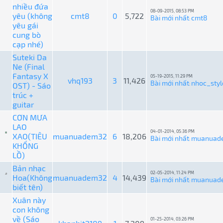
nhiều đứa
08-09-2015, 08:53 PM
yêu (không
cmt8
0
5,722
Bài mới nhất
cmt8
:
yêu gái
cung bò
cạp nhé)
Suteki Da
Ne (Final
Fantasy X
05-19-2015, 11:29 PM
vhq193
3
11,426
Bài mới nhất
nhoc_styl
OST) - Sáo
:
trúc +
guitar
CƠN MƯA
LAO
04-01-2014, 05:36 PM
XAO(TIÊU
muanuadem32
6
18,206
Bài mới nhất
muanuad
:
KHỔNG
LỒ)
Bản nhạc
02-05-2014, 11:24 PM
Hoa(Không
muanuadem32
4
14,439
Bài mới nhất
muanuad
:
biết tên)
Xuân này
con không
về (Sáo
01-25-2014, 03:26 PM