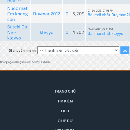
mắt ^^
Nuoc mat
07-24-2013, 07:08 PM
Em khong
Duyman2012
0
5,209
Bài mới nhất
Duyman2
:
con
Suteki Da
06-22-2013, 09:17 PM
Ne -
kleyyo
0
4,702
Bài mới nhất
kleyyo
:
kleyyo
Di chuyển nhanh:
Những người đang xem chủ đề này: 1 khách
TRANG CHỦ
TÌM KIẾM
LỊCH
GIÚP ĐỠ