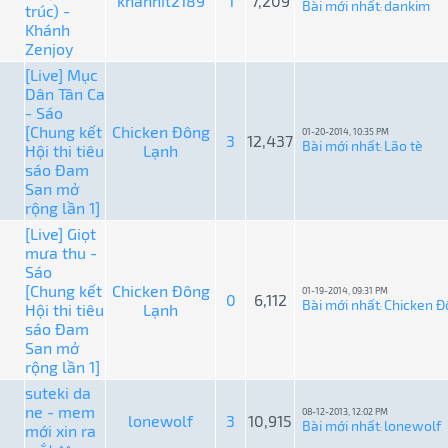
khanhit2189
1
7,209
Bài mới nhất
dankim
trúc) -
:
Khánh
Zenjoy
[Live] Mục
Dân Tân Ca
- Sáo
[Chung kết
Chicken Đông
01-20-2014, 10:35 PM
3
12,437
Bài mới nhất
Lão tè
Hội thi tiêu
Lạnh
:
sáo Đam
San mở
rộng lần 1]
[Live] Giọt
mưa thu -
Sáo
[Chung kết
Chicken Đông
01-19-2014, 09:31 PM
0
6,112
Bài mới nhất
Chicken Đ
Hội thi tiêu
Lạnh
:
sáo Đam
San mở
rộng lần 1]
suteki da
ne - mem
08-12-2013, 12:02 PM
lonewolf
3
10,915
Bài mới nhất
lonewolf
mới xin ra
: