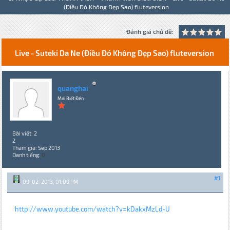
(Điều Đó Không Đẹp Sao) fluteversion
Đánh giá chủ đề:
Live - Suteki Da Ne (Điều Đó Không Đẹp Sao) fluteversion
quanghai
Mới Biết Đến
Bài viết: 2
2
Tham gia: Sep 2013
Danh tiếng:
0
#1
09-02-2013, 01:09 PM
http://www.youtube.com/watch?v=kDakxMzLd-U