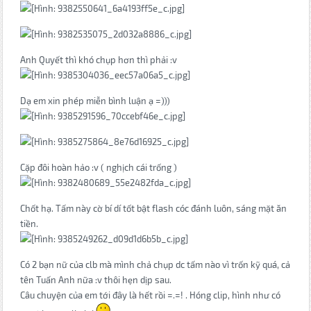
Anh Quyết thì khó chụp hơn thì phải :v
Dạ em xin phép miễn bình luận ạ =)))
Cặp đôi hoàn hảo :v ( nghịch cái trống )
Chốt hạ. Tấm này cờ bí dí tốt bật flash cóc đánh luôn, sáng mặt ăn
tiền.
Có 2 bạn nữ của clb mà mình chả chụp dc tấm nào vì trốn kỹ quá, cả
tên Tuấn Anh nữa :v thôi hẹn dịp sau.
Câu chuyện của em tới đây là hết rồi =.=! . Hóng clip, hình như có