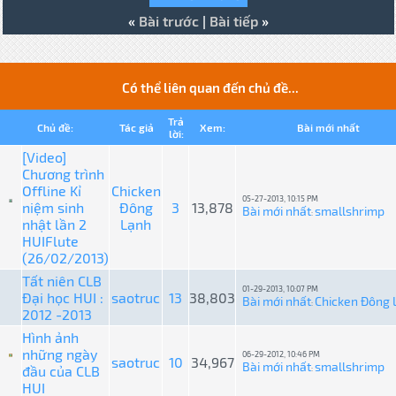
«
Bài trước
|
Bài tiếp
»
Có thể liên quan đến chủ đề...
Trả
Chủ đề:
Tác giả
Xem:
Bài mới nhất
lời:
[Video]
Chương trình
Offline Kỉ
Chicken
05-27-2013, 10:15 PM
niệm sinh
Đông
3
13,878
Bài mới nhất
smallshrimp
:
nhật lần 2
Lạnh
HUIFlute
(26/02/2013)
Tất niên CLB
01-29-2013, 10:07 PM
Đại học HUI :
saotruc
13
38,803
Bài mới nhất
Chicken Đông 
:
2012 -2013
Hình ảnh
những ngày
06-29-2012, 10:46 PM
saotruc
10
34,967
Bài mới nhất
smallshrimp
đầu của CLB
:
HUI