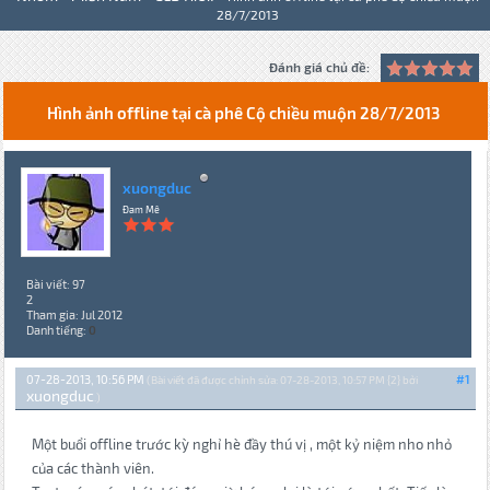
28/7/2013
Đánh giá chủ đề:
Hình ảnh offline tại cà phê Cộ chiều muộn 28/7/2013
xuongduc
Đam Mê
Bài viết: 97
2
Tham gia: Jul 2012
Danh tiếng:
0
07-28-2013, 10:56 PM
#1
(Bài viết đã được chỉnh sửa: 07-28-2013, 10:57 PM {2} bởi
xuongduc
.)
Một buổi offline trước kỳ nghỉ hè đầy thú vị , một kỷ niệm nho nhỏ
của các thành viên.