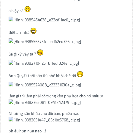
ai vậy cà
Biết ai r nhá
ủa gì kỳ vậy ta ?
Anh Quyết thổi sáo thì phê khỏi chê rồi
làm gì thì làm phải có trống kèn phụ họa cho nó máu :v
Nhường sân khấu cho đội bạn, phiêu nào
phiêu hơn nữa nào ...!