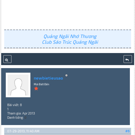
Quảng Ngãi Nhớ Thương
Club Sáo Trúc Quảng Ngãi
newbietieusao
Mới Biết Đến
Bài viết: 8
1
Tham gia: Apr 2013
Danh tiếng:
0
07-29-2013, 11:40 AM
#6