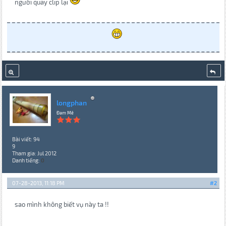
người quay clip lại
longphan
Đam Mê
Bài viết: 94
9
Tham gia: Jul 2012
Danh tiếng:
0
07-28-2013, 11:18 PM
#2
sao mình không biết vụ này ta !!