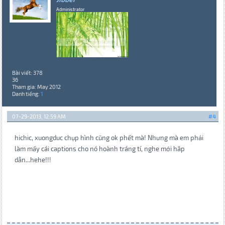
Administrator
Bài viết: 378
36
Tham gia: May 2012
Danh tiếng:
1
07-29-2013, 12:59 AM
#4
hichic, xuongduc chụp hình cũng ok phết mà! Nhưng mà em phải
làm mấy cái captions cho nó hoành tráng tí, nghe mới hâp
dẫn...hehe!!!