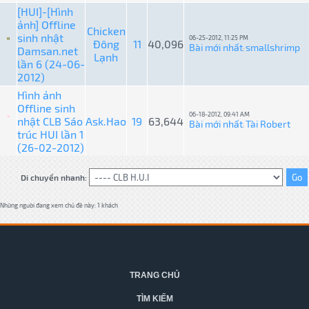
[HUI]-[Hình
ảnh] Offline
Chicken
sinh nhật
06-25-2012, 11:25 PM
Đông
11
40,096
Bài mới nhất
smallshrimp
Damsan.net
:
Lạnh
lần 6 (24-06-
2012)
Hình ảnh
Offline sinh
06-18-2012, 09:41 AM
nhật CLB Sáo
Ask.Hao
19
63,644
Bài mới nhất
Tài Robert
:
trúc HUI lần 1
(26-02-2012)
Di chuyển nhanh:
Những người đang xem chủ đề này: 1 khách
TRANG CHỦ
TÌM KIẾM