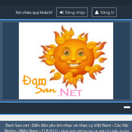
Xin chào quý khách!
Đăng nhập
Đăng kí
To
Đam San.net -Diễn đàn yêu âm nhạc và nhạc cụ Việt Nam
Các Hội
>
na
Nhóm
Miền Nam
CLB H.U.I
>
>
>
Hình ảnh offline tại cà phê Cộ chiều muộn