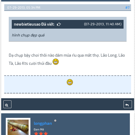
07-29-2013, 05:34 PM
#7
newbietieusao Đã viết:
(07-29-2013, 11:40 AM)
hình chụp đẹp quá
Dạ chụp bậy chơi thôi nào dám múa rìu qua mắt thợ. Lão Long, Lão
Tà, Lão Kts cười thúi đầu
longphan
Đam Mê