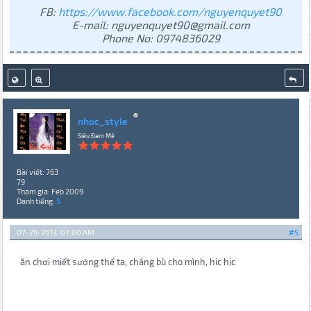
FB:
https://www.facebook.com/nguyenquyet90
E-mail: nguyenquyet90@gmail.com
Phone No: 0974836029
nhoc_style
Siêu Đam Mê
Bài viết: 763
79
Tham gia: Feb 2009
Danh tiếng:
5
07-29-2013, 07:00 AM
#5
ăn chơi miết sướng thế ta, chẳng bù cho mình, hic hic