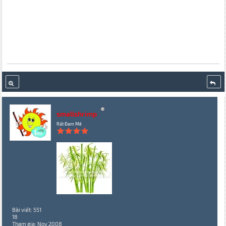
smallshrimp
Rất Đam Mê
Bài viết: 551
18
Tham gia: Nov 2008