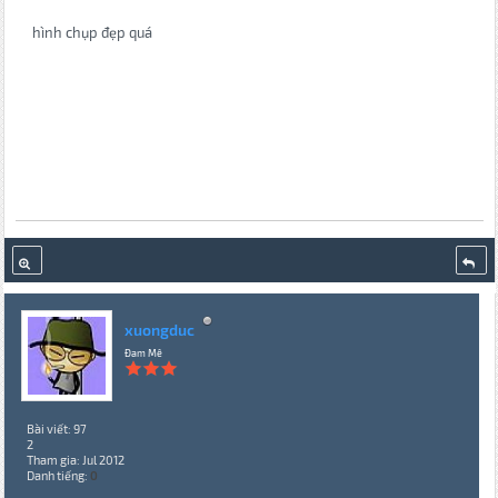
hình chụp đẹp quá
xuongduc
Đam Mê
Bài viết: 97
2
Tham gia: Jul 2012
Danh tiếng:
0