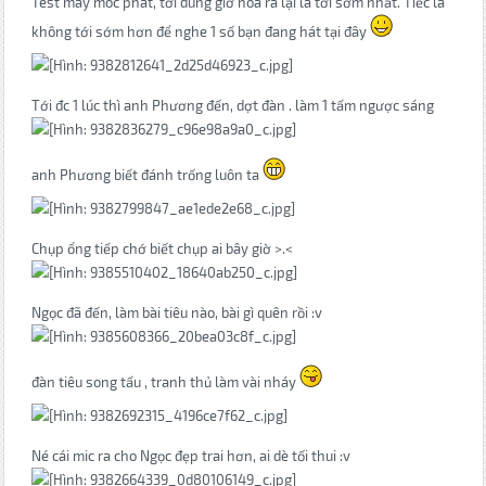
Test máy móc phát, tới đúng giờ hóa ra lại là tới sớm nhất. Tiếc là
không tới sớm hơn để nghe 1 số bạn đang hát tại đây
Tới đc 1 lúc thì anh Phương đến, dợt đàn . làm 1 tấm ngược sáng
anh Phương biết đánh trống luôn ta
Chụp ổng tiếp chớ biết chụp ai bây giờ >.<
Ngọc đã đến, làm bài tiêu nào, bài gì quên rồi :v
đàn tiêu song tấu , tranh thủ làm vài nháy
Né cái mic ra cho Ngọc đẹp trai hơn, ai dè tối thui :v