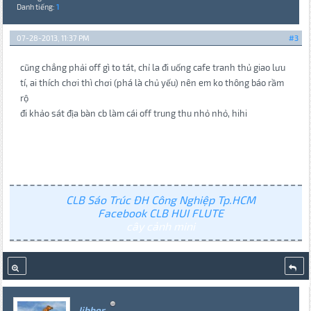
Danh tiếng:
1
07-28-2013, 11:37 PM
#3
cũng chẳng phải off gì to tát, chỉ la đi uống cafe tranh thủ giao lưu
tí, ai thích chơi thì chơi (phá là chủ yếu) nên em ko thông báo rầm
rộ
đi khảo sát địa bàn cb làm cái off trung thu nhỏ nhỏ, hihi
CLB Sáo Trúc ĐH Công Nghiệp Tp.HCM
Facebook CLB HUI FLUTE
cây cảnh mini
Jibber