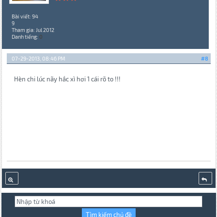
Bài viết: 94
9
Tham gia: Jul 2012
Danh tiếng:
0
07-29-2013, 08:46 PM
#8
Hèn chi lúc nãy hắc xì hơi 1 cái rõ to !!!